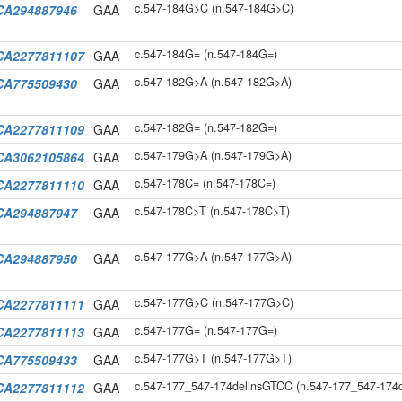
c.547-184G>C (n.547-184G>C)
CA294887946
GAA
c.547-184G= (n.547-184G=)
CA2277811107
GAA
c.547-182G>A (n.547-182G>A)
CA775509430
GAA
c.547-182G= (n.547-182G=)
CA2277811109
GAA
c.547-179G>A (n.547-179G>A)
CA3062105864
GAA
c.547-178C= (n.547-178C=)
CA2277811110
GAA
c.547-178C>T (n.547-178C>T)
CA294887947
GAA
c.547-177G>A (n.547-177G>A)
CA294887950
GAA
c.547-177G>C (n.547-177G>C)
CA2277811111
GAA
c.547-177G= (n.547-177G=)
CA2277811113
GAA
c.547-177G>T (n.547-177G>T)
CA775509433
GAA
c.547-177_547-174delinsGTCC (n.547-177_547-174
CA2277811112
GAA