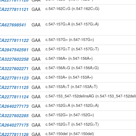
c.547-162C>G (n.547-162C>G)
CA2277811121
GAA
c.547-157G>A (n.547-157G>A)
CA627698541
GAA
c.547-157G= (n.547-157G=)
CA2277811122
GAA
c.547-157G>T (n.547-157G>T)
CA2847542591
GAA
c.547-156A= (n.547-156A=)
CA3227602258
GAA
c.547-156A>G (n.547-156A>G)
CA3227602271
GAA
c.547-153A= (n.547-153A=)
CA2277811123
GAA
c.547-153A>T (n.547-153A>T)
CA2277811125
GAA
c.547-153_547-152delinsAG (n.547-153_547-152del
CA2277811124
GAA
c.547-152G>A (n.547-152G>A)
CA2640277173
GAA
c.547-152G= (n.547-152G=)
CA3227602285
GAA
c.547-152G>T (n.547-152G>T)
CA2640277175
GAA
c.547-150del (n.547-150del)
CA2277811126
GAA