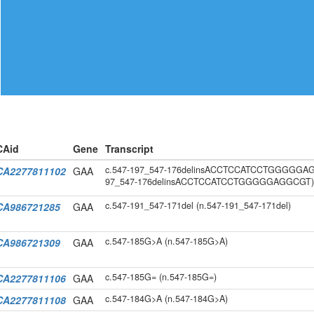
CAid
Gene
Transcript
c.547-197_547-176delinsACCTCCATCCTGGGGGAG
CA2277811102
GAA
97_547-176delinsACCTCCATCCTGGGGGAGGCGT
c.547-191_547-171del (n.547-191_547-171del)
CA986721285
GAA
c.547-185G>A (n.547-185G>A)
CA986721309
GAA
c.547-185G= (n.547-185G=)
CA2277811106
GAA
c.547-184G>A (n.547-184G>A)
CA2277811108
GAA