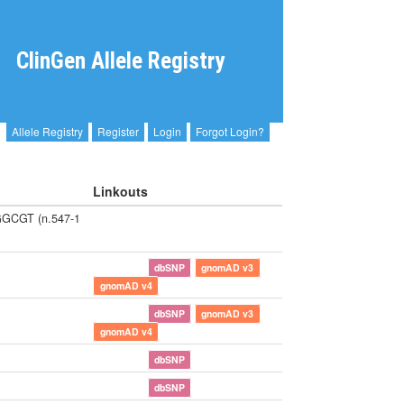
ClinGen Allele Registry
Allele Registry
Register
Login
Forgot Login?
Linkouts
GCGT (n.547-1
)
dbSNP
gnomAD v3
gnomAD v4
dbSNP
gnomAD v3
gnomAD v4
dbSNP
dbSNP