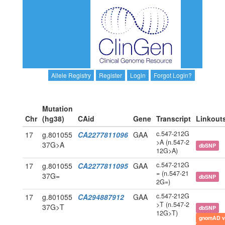
Allele Registry
Register
Login
Forgot Login?
Mutation
Chr
(hg38)
CAid
Gene
Transcript
Linkout
c.547-212G
17
g.801055
CA2277811096
GAA
>A (n.547-2
37G>A
dbSNP
12G>A)
c.547-212G
17
g.801055
CA2277811095
GAA
= (n.547-21
37G=
dbSNP
2G=)
c.547-212G
17
g.801055
CA294887912
GAA
>T (n.547-2
37G>T
dbSNP
12G>T)
gnomAD v