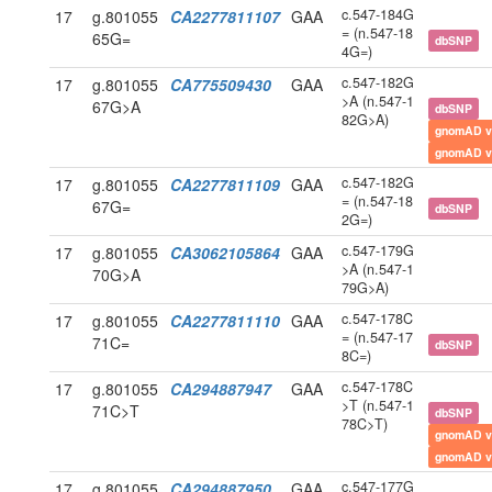
c.547-184G
17
g.801055
CA2277811107
GAA
= (n.547-18
65G=
dbSNP
4G=)
c.547-182G
17
g.801055
CA775509430
GAA
>A (n.547-1
67G>A
dbSNP
82G>A)
gnomAD v
gnomAD v
c.547-182G
17
g.801055
CA2277811109
GAA
= (n.547-18
67G=
dbSNP
2G=)
c.547-179G
17
g.801055
CA3062105864
GAA
>A (n.547-1
70G>A
79G>A)
c.547-178C
17
g.801055
CA2277811110
GAA
= (n.547-17
71C=
dbSNP
8C=)
c.547-178C
17
g.801055
CA294887947
GAA
>T (n.547-1
71C>T
dbSNP
78C>T)
gnomAD v
gnomAD v
c.547-177G
17
g.801055
CA294887950
GAA