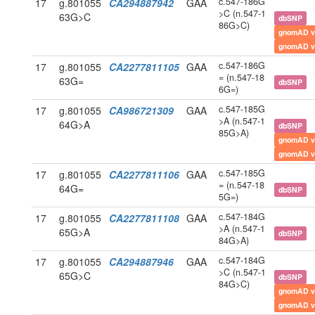
c.547-186G
17
g.801055
CA294887942
GAA
>C (n.547-1
63G>C
dbSNP
86G>C)
gnomAD v
gnomAD v
c.547-186G
17
g.801055
CA2277811105
GAA
= (n.547-18
63G=
dbSNP
6G=)
c.547-185G
17
g.801055
CA986721309
GAA
>A (n.547-1
64G>A
dbSNP
85G>A)
gnomAD v
gnomAD v
c.547-185G
17
g.801055
CA2277811106
GAA
= (n.547-18
64G=
dbSNP
5G=)
c.547-184G
17
g.801055
CA2277811108
GAA
>A (n.547-1
65G>A
dbSNP
84G>A)
c.547-184G
17
g.801055
CA294887946
GAA
>C (n.547-1
65G>C
dbSNP
84G>C)
gnomAD v
gnomAD v