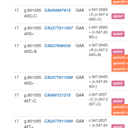
gnomAD v
c.547-209G
17
g.801055
CA294887913
GAA
>C (n.547-2
40G>C
dbSNP
09G>C)
c.547-209G
17
g.801055
CA2277811097
GAA
= (n.547-20
40G=
dbSNP
9G=)
c.547-204G
17
g.801055
CA627698539
GAA
>A (n.547-2
45G>A
dbSNP
04G>A)
gnomAD v
gnomAD v
gnomAD v
c.547-204G
17
g.801055
CA2277811098
GAA
= (n.547-20
45G=
dbSNP
4G=)
c.547-203T
17
g.801055
CA986721275
GAA
>C (n.547-2
46T>C
dbSNP
03T>C)
gnomAD v
gnomAD v
c.547-203T
17
g.801055
CA2277811099
GAA
= (n.547-20
46T=
dbSNP