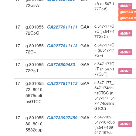
>A (n.547-1
72G>A
dbSNP
77G>A)
gnomAD v
gnomAD v
c.547-177G
17
g.801055
CA2277811111
GAA
>C (n.547-1
72G>C
dbSNP
77G>C)
c.547-177G
17
g.801055
CA2277811113
GAA
= (n.547-17
72G=
dbSNP
7G=)
c.547-177G
17
g.801055
CA775509433
GAA
>T (n.547-1
72G>T
dbSNP
77G>T)
c.547-177_
17
g.801055
CA2277811112
GAA
547-174deli
72_8010
nsGTCC (n.
5575deli
547-177_54
nsGTCC
7-174delins
GTCC)
c.547-169_
17
g.801055
CA2733927459
GAA
547-167dup
80_8010
dbSNP
(n.547-169_
5582dup
547-167du