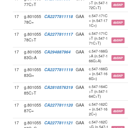
>T (n.547-1
77C>T
dbSNP
72C>T)
c.547-171C
17
g.801055
CA2277811118
GAA
= (n.547-17
78C=
dbSNP
1C=)
c.547-171C
17
g.801055
CA2277811117
GAA
>T (n.547-1
78C>T
dbSNP
71C>T)
c.547-166G
17
g.801055
CA294887964
GAA
>A (n.547-1
83G>A
dbSNP
66G>A)
c.547-166G
17
g.801055
CA2277811119
GAA
= (n.547-16
83G=
dbSNP
6G=)
c.547-164C
17
g.801055
CA2810576319
GAA
>T (n.547-1
85C>T
64C>T)
c.547-162C
17
g.801055
CA2277811120
GAA
= (n.547-16
87C=
dbSNP
2C=)
c.547-162C
17
g.801055
CA2277811121
GAA
>G (n.547-1