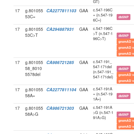
GT)
c.547-196C
17
g.801055
CA2277811103
GAA
= (n.547-19
53C=
dbSNP
6C=)
c.547-196C
17
g.801055
CA294887931
GAA
>T (n.547-1
53C>T
dbSNP
96C>T)
gnomAD v
gnomAD v
gnomAD v
c.547-191_
17
g.801055
CA986721285
GAA
547-171del
58_8010
dbSNP
(n.547-191_
5578del
gnomAD v
547-171del)
gnomAD v
c.547-191A
17
g.801055
CA2277811104
GAA
= (n.547-19
58A=
dbSNP
1A=)
c.547-191A
17
g.801055
CA986721303
GAA
>G (n.547-1
58A>G
dbSNP
91A>G)
gnomAD v
gnomAD v