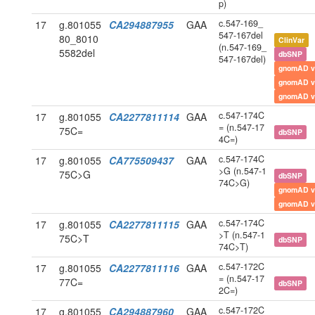
p)
c.547-169_
17
g.801055
CA294887955
GAA
547-167del
80_8010
ClinVar
(n.547-169_
5582del
dbSNP
547-167del)
gnomAD v
gnomAD v
gnomAD v
c.547-174C
17
g.801055
CA2277811114
GAA
= (n.547-17
75C=
dbSNP
4C=)
c.547-174C
17
g.801055
CA775509437
GAA
>G (n.547-1
75C>G
dbSNP
74C>G)
gnomAD v
gnomAD v
c.547-174C
17
g.801055
CA2277811115
GAA
>T (n.547-1
75C>T
dbSNP
74C>T)
c.547-172C
17
g.801055
CA2277811116
GAA
= (n.547-17
77C=
dbSNP
2C=)
c.547-172C
17
g.801055
CA294887960
GAA