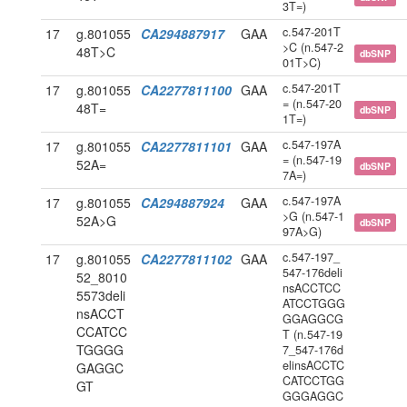
3T=)
c.547-201T
17
g.801055
CA294887917
GAA
>C (n.547-2
48T>C
dbSNP
01T>C)
c.547-201T
17
g.801055
CA2277811100
GAA
= (n.547-20
48T=
dbSNP
1T=)
c.547-197A
17
g.801055
CA2277811101
GAA
= (n.547-19
52A=
dbSNP
7A=)
c.547-197A
17
g.801055
CA294887924
GAA
>G (n.547-1
52A>G
dbSNP
97A>G)
c.547-197_
17
g.801055
CA2277811102
GAA
547-176deli
52_8010
nsACCTCC
5573deli
ATCCTGGG
nsACCT
GGAGGCG
CCATCC
T (n.547-19
TGGGG
7_547-176d
elinsACCTC
GAGGC
CATCCTGG
GT
GGGAGGC