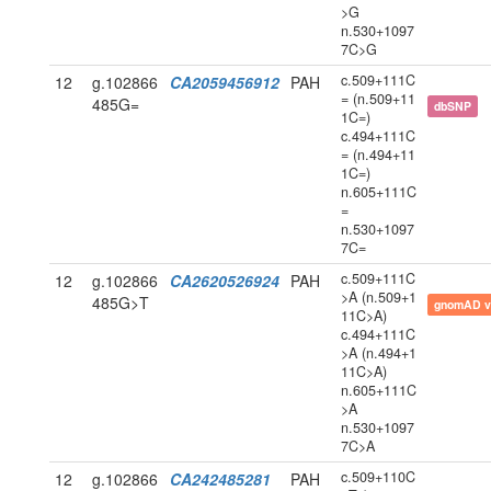
>G
n.530+1097
7C>G
c.509+111C
12
g.102866
CA2059456912
PAH
= (n.509+11
485G=
dbSNP
1C=)
c.494+111C
= (n.494+11
1C=)
n.605+111C
=
n.530+1097
7C=
c.509+111C
12
g.102866
CA2620526924
PAH
>A (n.509+1
485G>T
gnomAD v
11C>A)
c.494+111C
>A (n.494+1
11C>A)
n.605+111C
>A
n.530+1097
7C>A
c.509+110C
12
g.102866
CA242485281
PAH