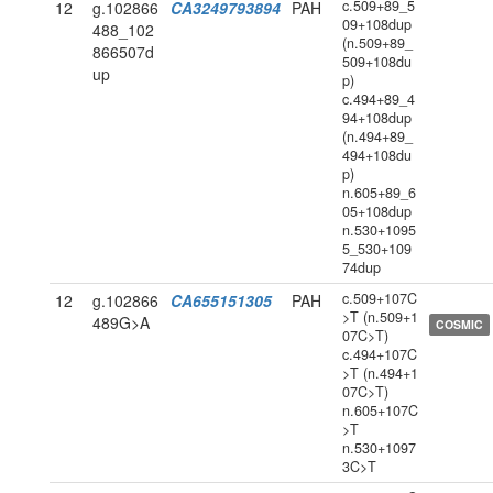
c.509+89_5
12
g.102866
CA3249793894
PAH
09+108dup
488_102
(n.509+89_
866507d
509+108du
up
p)
c.494+89_4
94+108dup
(n.494+89_
494+108du
p)
n.605+89_6
05+108dup
n.530+1095
5_530+109
74dup
c.509+107C
12
g.102866
CA655151305
PAH
>T (n.509+1
489G>A
COSMIC
07C>T)
c.494+107C
>T (n.494+1
07C>T)
n.605+107C
>T
n.530+1097
3C>T