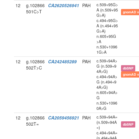
c.509+95G>
12
g.102866
CA2620526941
PAH
A (n.509+95
501C>T
gnomAD v
G>A)
c.494+95G>
A (n.494+95
G>A)
n.605+95G
>A
n.530+1096
1G>A
c.509+94A>
12
g.102866
CA242485289
PAH
G (n.509+9
502T>C
dbSNP
4A>G)
gnomAD v
c.494+94A>
G (n.494+9
4A>G)
n.605+94A>
G
n.530+1096
0A>G
c.509+94A=
12
g.102866
CA2059456921
PAH
(n.509+94A
502T=
dbSNP
=)
c.494+94A=
(n.494+94A