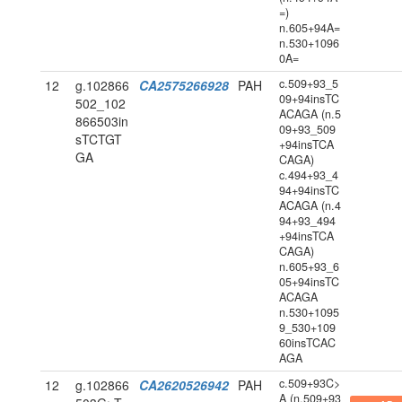
=)
n.605+94A=
n.530+1096
0A=
c.509+93_5
12
g.102866
CA2575266928
PAH
09+94insTC
502_102
ACAGA (n.5
866503in
09+93_509
sTCTGT
+94insTCA
GA
CAGA)
c.494+93_4
94+94insTC
ACAGA (n.4
94+93_494
+94insTCA
CAGA)
n.605+93_6
05+94insTC
ACAGA
n.530+1095
9_530+109
60insTCAC
AGA
c.509+93C>
12
g.102866
CA2620526942
PAH
A (n.509+93