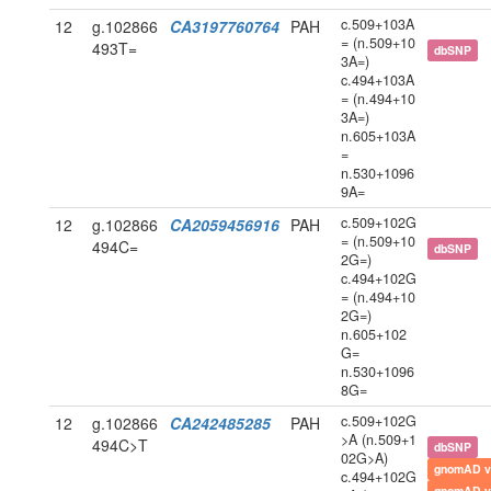
c.509+103A
12
g.102866
CA3197760764
PAH
= (n.509+10
493T=
dbSNP
3A=)
c.494+103A
= (n.494+10
3A=)
n.605+103A
=
n.530+1096
9A=
c.509+102G
12
g.102866
CA2059456916
PAH
= (n.509+10
494C=
dbSNP
2G=)
c.494+102G
= (n.494+10
2G=)
n.605+102
G=
n.530+1096
8G=
c.509+102G
12
g.102866
CA242485285
PAH
>A (n.509+1
494C>T
dbSNP
02G>A)
gnomAD v
c.494+102G
gnomAD v