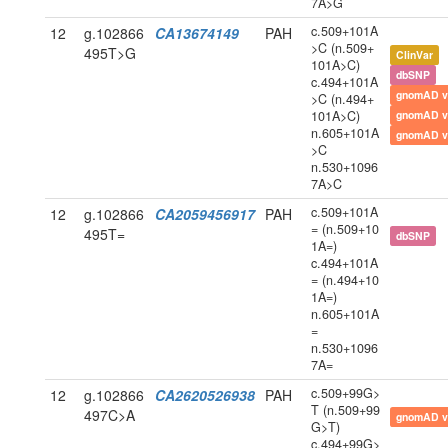
7A>G
c.509+101A
12
g.102866
CA13674149
PAH
>C (n.509+
495T>G
ClinVar
101A>C)
dbSNP
c.494+101A
gnomAD v
>C (n.494+
101A>C)
gnomAD v
n.605+101A
gnomAD v
>C
n.530+1096
7A>C
c.509+101A
12
g.102866
CA2059456917
PAH
= (n.509+10
495T=
dbSNP
1A=)
c.494+101A
= (n.494+10
1A=)
n.605+101A
=
n.530+1096
7A=
c.509+99G>
12
g.102866
CA2620526938
PAH
T (n.509+99
497C>A
gnomAD v
G>T)
c.494+99G>