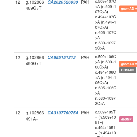
c.509+107C
12
g.102866
CA2620526930
PAH
>A (n.509+1
489G>T
gnomAD v
07C>A)
c.494+107C
>A (n.494+1
07C>A)
n.605+107C
>A
n.530+1097
3C>A
c.509+106C
12
g.102866
CA655151312
PAH
>A (n.509+1
490G>T
gnomAD v
06C>A)
COSMIC
c.494+106C
>A (n.494+1
06C>A)
n.605+106C
>A
n.530+1097
2C>A
c.509+105T
12
g.102866
CA3197760754
PAH
= (n.509+10
491A=
dbSNP
5T=)
c.494+105T
= (n.494+10