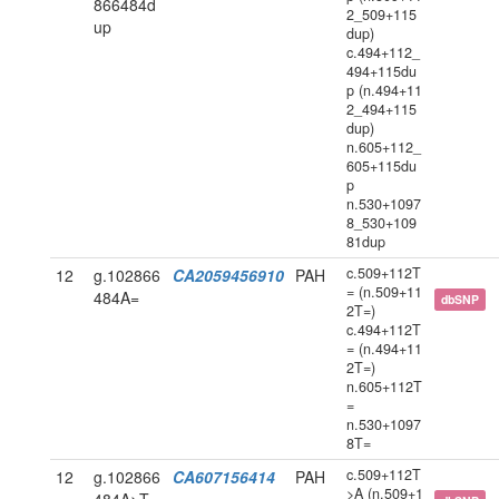
866484d
2_509+115
up
dup)
c.494+112_
494+115du
p (n.494+11
2_494+115
dup)
n.605+112_
605+115du
p
n.530+1097
8_530+109
81dup
c.509+112T
12
g.102866
CA2059456910
PAH
= (n.509+11
484A=
dbSNP
2T=)
c.494+112T
= (n.494+11
2T=)
n.605+112T
=
n.530+1097
8T=
c.509+112T
12
g.102866
CA607156414
PAH
>A (n.509+1