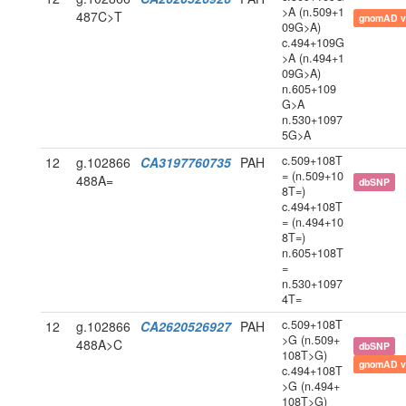
>A (n.509+1
487C>T
gnomAD v
09G>A)
c.494+109G
>A (n.494+1
09G>A)
n.605+109
G>A
n.530+1097
5G>A
c.509+108T
12
g.102866
CA3197760735
PAH
= (n.509+10
488A=
dbSNP
8T=)
c.494+108T
= (n.494+10
8T=)
n.605+108T
=
n.530+1097
4T=
c.509+108T
12
g.102866
CA2620526927
PAH
>G (n.509+
488A>C
dbSNP
108T>G)
gnomAD v
c.494+108T
>G (n.494+
108T>G)