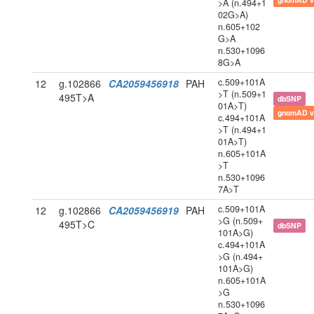
>A (n.494+1
02G>A)
n.605+102
G>A
n.530+1096
8G>A
c.509+101A
12
g.102866
CA2059456918
PAH
>T (n.509+1
495T>A
dbSNP
01A>T)
gnomAD v
c.494+101A
>T (n.494+1
01A>T)
n.605+101A
>T
n.530+1096
7A>T
c.509+101A
12
g.102866
CA2059456919
PAH
>G (n.509+
495T>C
dbSNP
101A>G)
c.494+101A
>G (n.494+
101A>G)
n.605+101A
>G
n.530+1096