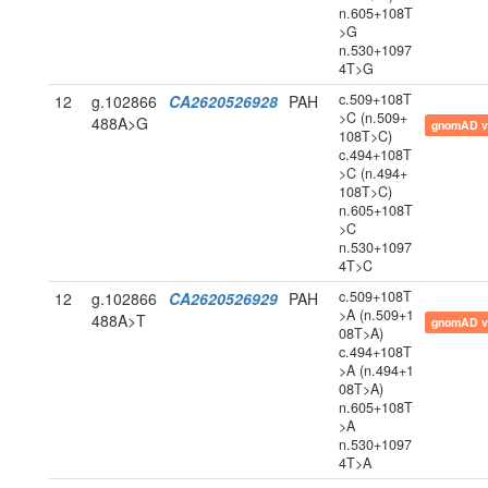
n.605+108T
>G
n.530+1097
4T>G
c.509+108T
12
g.102866
CA2620526928
PAH
>C (n.509+
488A>G
gnomAD v
108T>C)
c.494+108T
>C (n.494+
108T>C)
n.605+108T
>C
n.530+1097
4T>C
c.509+108T
12
g.102866
CA2620526929
PAH
>A (n.509+1
488A>T
gnomAD v
08T>A)
c.494+108T
>A (n.494+1
08T>A)
n.605+108T
>A
n.530+1097
4T>A