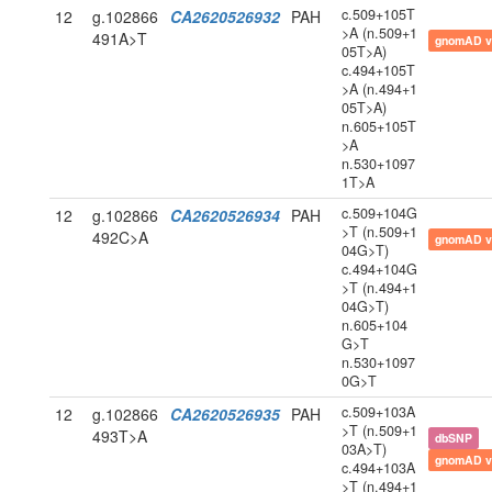
c.509+105T
12
g.102866
CA2620526932
PAH
>A (n.509+1
491A>T
gnomAD v
05T>A)
c.494+105T
>A (n.494+1
05T>A)
n.605+105T
>A
n.530+1097
1T>A
c.509+104G
12
g.102866
CA2620526934
PAH
>T (n.509+1
492C>A
gnomAD v
04G>T)
c.494+104G
>T (n.494+1
04G>T)
n.605+104
G>T
n.530+1097
0G>T
c.509+103A
12
g.102866
CA2620526935
PAH
>T (n.509+1
493T>A
dbSNP
03A>T)
gnomAD v
c.494+103A
>T (n.494+1