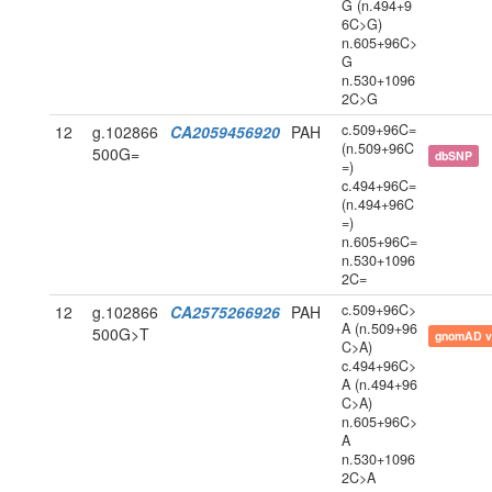
G (n.494+9
6C>G)
n.605+96C>
G
n.530+1096
2C>G
c.509+96C=
12
g.102866
CA2059456920
PAH
(n.509+96C
500G=
dbSNP
=)
c.494+96C=
(n.494+96C
=)
n.605+96C=
n.530+1096
2C=
c.509+96C>
12
g.102866
CA2575266926
PAH
A (n.509+96
500G>T
gnomAD v
C>A)
c.494+96C>
A (n.494+96
C>A)
n.605+96C>
A
n.530+1096
2C>A