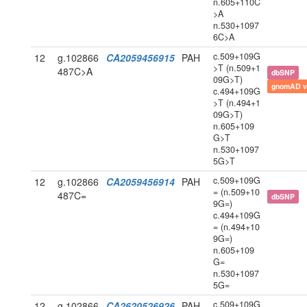
n.605+110C
>A
n.530+1097
6C>A
c.509+109G
12
g.102866
CA2059456915
PAH
>T (n.509+1
487C>A
dbSNP
09G>T)
gnomAD v
c.494+109G
>T (n.494+1
09G>T)
n.605+109
G>T
n.530+1097
5G>T
c.509+109G
12
g.102866
CA2059456914
PAH
= (n.509+10
487C=
dbSNP
9G=)
c.494+109G
= (n.494+10
9G=)
n.605+109
G=
n.530+1097
5G=
c.509+109G
12
g.102866
CA2620526926
PAH