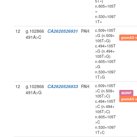
5T=)
n.605+105T
=
n.530+1097
1T=
c.509+105T
12
g.102866
CA2620526931
PAH
>G (n.509+
491A>C
gnomAD v
105T>G)
c.494+105T
>G (n.494+
105T>G)
n.605+105T
>G
n.530+1097
1T>G
c.509+105T
12
g.102866
CA2620526933
PAH
>C (n.509+
491A>G
dbSNP
105T>C)
gnomAD v
c.494+105T
>C (n.494+
105T>C)
n.605+105T
>C
n.530+1097
1T>C