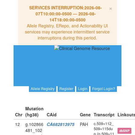
×
SERVICES INTERRUPTION:
2026-08-
07T10:00:00-0500
—
2026-08-
14T18:00:00-0500
Allele Registry, ERepo, and Actionability UI
services may experience intermittent service
interruptions during this period.
Allele Registry
Register
Login
Forgot Login?
Mutation
Chr
(hg38)
CAid
Gene
Transcript
Linkout
c.509+112_
12
g.102866
CA682813975
PAH
509+115du
481_102
dbSNP
p (n.509+11