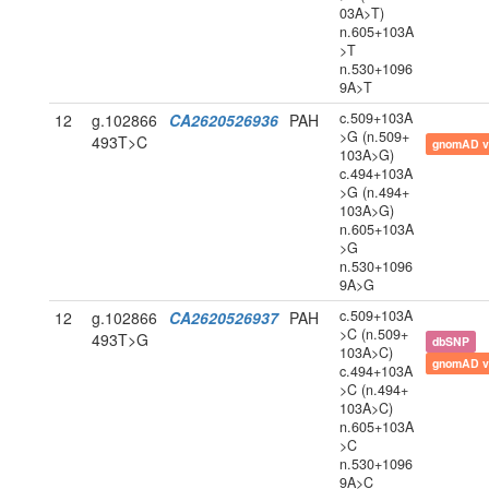
03A>T)
n.605+103A
>T
n.530+1096
9A>T
c.509+103A
12
g.102866
CA2620526936
PAH
>G (n.509+
493T>C
gnomAD v
103A>G)
c.494+103A
>G (n.494+
103A>G)
n.605+103A
>G
n.530+1096
9A>G
c.509+103A
12
g.102866
CA2620526937
PAH
>C (n.509+
493T>G
dbSNP
103A>C)
gnomAD v
c.494+103A
>C (n.494+
103A>C)
n.605+103A
>C
n.530+1096
9A>C