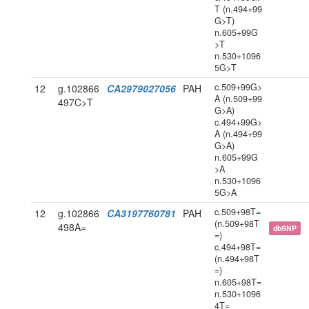
T (n.494+99
G>T)
n.605+99G
>T
n.530+1096
5G>T
c.509+99G>
12
g.102866
CA2979027056
PAH
A (n.509+99
497C>T
G>A)
c.494+99G>
A (n.494+99
G>A)
n.605+99G
>A
n.530+1096
5G>A
c.509+98T=
12
g.102866
CA3197760781
PAH
(n.509+98T
498A=
dbSNP
=)
c.494+98T=
(n.494+98T
=)
n.605+98T=
n.530+1096
4T=