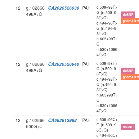
c.509+98T>
12
g.102866
CA2620526939
PAH
G (n.509+9
498A>C
dbSNP
8T>G)
gnomAD v
c.494+98T>
G (n.494+9
8T>G)
n.605+98T>
G
n.530+1096
4T>G
c.509+98T>
12
g.102866
CA2620526940
PAH
C (n.509+9
498A>G
dbSNP
8T>C)
gnomAD v
c.494+98T>
C (n.494+9
8T>C)
n.605+98T>
C
n.530+1096
4T>C
c.509+96C>
12
g.102866
CA682813988
PAH
G (n.509+9
500G>C
dbSNP
6C>G)
c.494+96C>