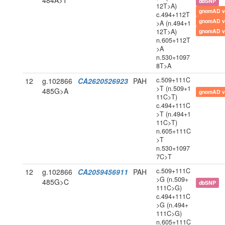
484A>T
dbSNP
12T>A)
gnomAD v
c.494+112T
gnomAD v
>A (n.494+1
12T>A)
gnomAD v
n.605+112T
>A
n.530+1097
8T>A
c.509+111C
12
g.102866
CA2620526923
PAH
>T (n.509+1
485G>A
gnomAD v
11C>T)
c.494+111C
>T (n.494+1
11C>T)
n.605+111C
>T
n.530+1097
7C>T
c.509+111C
12
g.102866
CA2059456911
PAH
>G (n.509+
485G>C
dbSNP
111C>G)
c.494+111C
>G (n.494+
111C>G)
n.605+111C