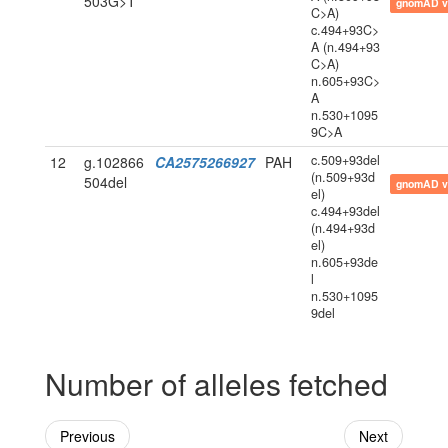
503G>T
gnomAD v
C>A)
c.494+93C>
A (n.494+93
C>A)
n.605+93C>
A
n.530+1095
9C>A
c.509+93del
12
g.102866
CA2575266927
PAH
(n.509+93d
504del
gnomAD v
el)
c.494+93del
(n.494+93d
el)
n.605+93de
l
n.530+1095
9del
Number of alleles fetched
Previous
Next