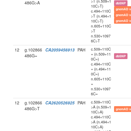
>T (n.509+1
486G>A
dbSNP
10C>T)
gnomAD v
c.494+110C
gnomAD v
>T (n.494+1
10C>T)
gnomAD v
n.605+110C
>T
n.530+1097
6C>T
c.509+110C
12
g.102866
CA2059456913
PAH
= (n.509+11
486G=
dbSNP
0C=)
c.494+110C
= (n.494+11
0C=)
n.605+110C
=
n.530+1097
6C=
c.509+110C
12
g.102866
CA2620526925
PAH
>A (n.509+1
486G>T
gnomAD v
10C>A)
c.494+110C
>A (n.494+1
10C>A)