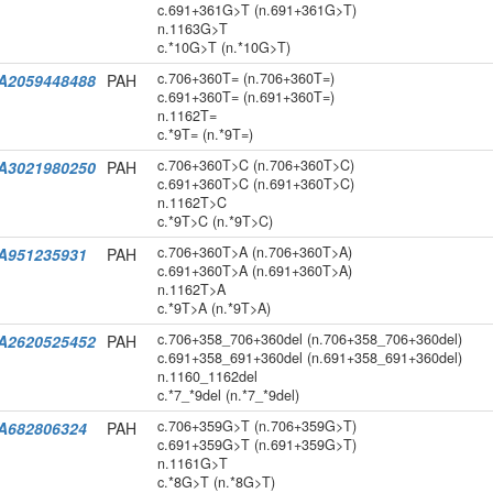
c.691+361G>T (n.691+361G>T)
n.1163G>T
c.*10G>T (n.*10G>T)
c.706+360T= (n.706+360T=)
A2059448488
PAH
c.691+360T= (n.691+360T=)
n.1162T=
c.*9T= (n.*9T=)
c.706+360T>C (n.706+360T>C)
A3021980250
PAH
c.691+360T>C (n.691+360T>C)
n.1162T>C
c.*9T>C (n.*9T>C)
c.706+360T>A (n.706+360T>A)
A951235931
PAH
c.691+360T>A (n.691+360T>A)
n.1162T>A
c.*9T>A (n.*9T>A)
c.706+358_706+360del (n.706+358_706+360del)
A2620525452
PAH
c.691+358_691+360del (n.691+358_691+360del)
n.1160_1162del
c.*7_*9del (n.*7_*9del)
c.706+359G>T (n.706+359G>T)
A682806324
PAH
c.691+359G>T (n.691+359G>T)
n.1161G>T
c.*8G>T (n.*8G>T)