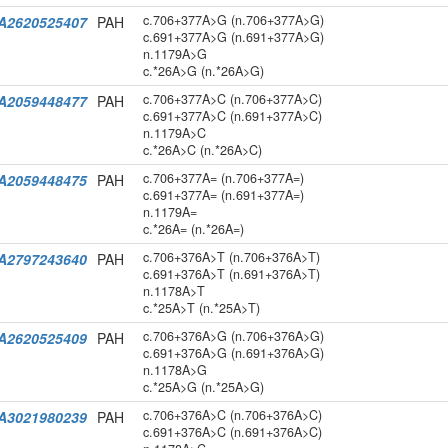
c.706+377A>G (n.706+377A>G)
A2620525407
PAH
c.691+377A>G (n.691+377A>G)
n.1179A>G
c.*26A>G (n.*26A>G)
c.706+377A>C (n.706+377A>C)
A2059448477
PAH
c.691+377A>C (n.691+377A>C)
n.1179A>C
c.*26A>C (n.*26A>C)
c.706+377A= (n.706+377A=)
A2059448475
PAH
c.691+377A= (n.691+377A=)
n.1179A=
c.*26A= (n.*26A=)
c.706+376A>T (n.706+376A>T)
A2797243640
PAH
c.691+376A>T (n.691+376A>T)
n.1178A>T
c.*25A>T (n.*25A>T)
c.706+376A>G (n.706+376A>G)
A2620525409
PAH
c.691+376A>G (n.691+376A>G)
n.1178A>G
c.*25A>G (n.*25A>G)
c.706+376A>C (n.706+376A>C)
A3021980239
PAH
c.691+376A>C (n.691+376A>C)