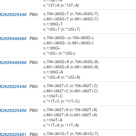
n.1166T>A
c.*13T>A (n.*13T>A)
c.706+363G>T (n.706+363G>T)
A2620525448
PAH
c.691+363G>T (n.691+363G>T)
n.1165G>T
c.*12G>T (n.*12G>T)
c.706+363G= (n.706+363G=)
A2059448485
PAH
c.691+363G= (n.691+363G=)
n.1165G=
c.*12G= (n.*12G=)
c.706+363G>A (n.706+363G>A)
A2059448486
PAH
c.691+363G>A (n.691+363G>A)
n.1165G>A
c.*12G>A (n.*12G>A)
c.706+362T>C (n.706+362T>C)
A2620525449
PAH
c.691+362T>C (n.691+362T>C)
n.1164T>C
c.*11T>C (n.*11T>C)
c.706+362T>A (n.706+362T>A)
A2620525450
PAH
c.691+362T>A (n.691+362T>A)
n.1164T>A
c.*11T>A (n.*11T>A)
c.706+361G>T (n.706+361G>T)
A2620525451
PAH