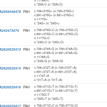
n.1178A>C
c.*25A>C (n.*25A>C)
c.706+375G= (n.706+375G=)
A2059448479
PAH
c.691+375G= (n.691+375G=)
n.1177G=
c.*24G= (n.*24G=)
c.706+375G>C (n.706+375G>C)
A242473574
PAH
c.691+375G>C (n.691+375G>C)
n.1177G>C
c.*24G>C (n.*24G>C)
c.706+374A>G (n.706+374A>G)
A2620525413
PAH
c.691+374A>G (n.691+374A>G)
n.1176A>G
c.*23A>G (n.*23A>G)
c.706+372T>A (n.706+372T>A)
A2620525415
PAH
c.691+372T>A (n.691+372T>A)
n.1174T>A
c.*21T>A (n.*21T>A)
c.706+371G>T (n.706+371G>T)
A2620525416
PAH
c.691+371G>T (n.691+371G>T)
n.1173G>T
c.*20G>T (n.*20G>T)
c.706+371G>C (n.706+371G>C)
A2620525417
PAH