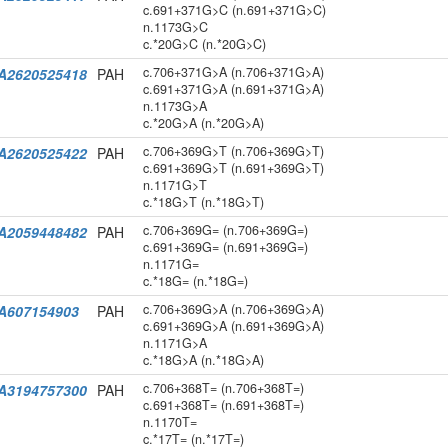
c.691+371G>C (n.691+371G>C)
n.1173G>C
c.*20G>C (n.*20G>C)
c.706+371G>A (n.706+371G>A)
A2620525418
PAH
c.691+371G>A (n.691+371G>A)
n.1173G>A
c.*20G>A (n.*20G>A)
c.706+369G>T (n.706+369G>T)
A2620525422
PAH
c.691+369G>T (n.691+369G>T)
n.1171G>T
c.*18G>T (n.*18G>T)
c.706+369G= (n.706+369G=)
A2059448482
PAH
c.691+369G= (n.691+369G=)
n.1171G=
c.*18G= (n.*18G=)
c.706+369G>A (n.706+369G>A)
A607154903
PAH
c.691+369G>A (n.691+369G>A)
n.1171G>A
c.*18G>A (n.*18G>A)
c.706+368T= (n.706+368T=)
A3194757300
PAH
c.691+368T= (n.691+368T=)
n.1170T=
c.*17T= (n.*17T=)