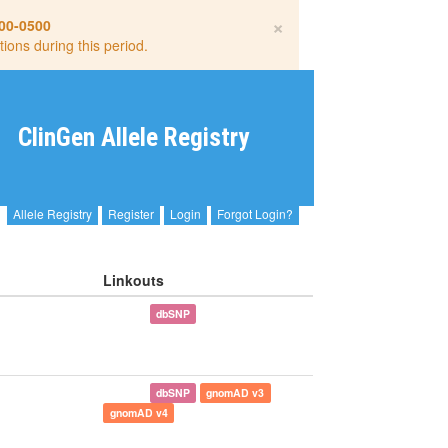
×
00-0500
tions during this period.
ClinGen Allele Registry
Allele Registry
Register
Login
Forgot Login?
Linkouts
dbSNP
dbSNP
gnomAD v3
gnomAD v4