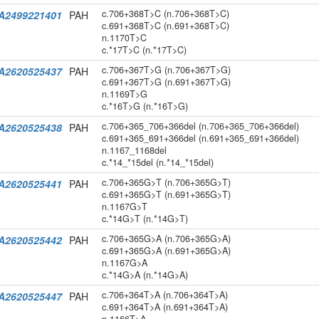
c.706+368T>C (n.706+368T>C)
A2499221401
PAH
c.691+368T>C (n.691+368T>C)
n.1170T>C
c.*17T>C (n.*17T>C)
c.706+367T>G (n.706+367T>G)
A2620525437
PAH
c.691+367T>G (n.691+367T>G)
n.1169T>G
c.*16T>G (n.*16T>G)
c.706+365_706+366del (n.706+365_706+366del)
A2620525438
PAH
c.691+365_691+366del (n.691+365_691+366del)
n.1167_1168del
c.*14_*15del (n.*14_*15del)
c.706+365G>T (n.706+365G>T)
A2620525441
PAH
c.691+365G>T (n.691+365G>T)
n.1167G>T
c.*14G>T (n.*14G>T)
c.706+365G>A (n.706+365G>A)
A2620525442
PAH
c.691+365G>A (n.691+365G>A)
n.1167G>A
c.*14G>A (n.*14G>A)
c.706+364T>A (n.706+364T>A)
A2620525447
PAH
c.691+364T>A (n.691+364T>A)