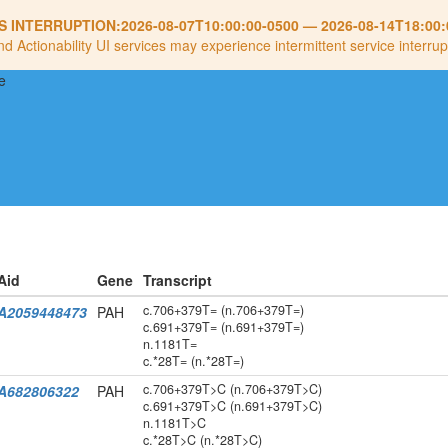
S INTERRUPTION:
2026-08-07T10:00:00-0500
—
2026-08-14T18:00:
nd Actionability UI services may experience intermittent service interrup
Aid
Gene
Transcript
c.706+379T= (n.706+379T=)
A2059448473
PAH
c.691+379T= (n.691+379T=)
n.1181T=
c.*28T= (n.*28T=)
c.706+379T>C (n.706+379T>C)
A682806322
PAH
c.691+379T>C (n.691+379T>C)
n.1181T>C
c.*28T>C (n.*28T>C)