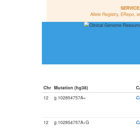
SERVICE
Allele Registry, ERepo, a
Chr
Mutation (hg38)
C
12
g.102854757A=
C
12
g.102854757A>G
C