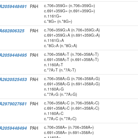
c.706+359G= (n.706+359G=)
A2059448491
PAH
c.691+359G= (n.691+359G=)
n.1161G=
c.*8G= (n.*8G=)
c.706+359G>A (n.706+359G>A)
A682806325
PAH
c.691+359G>A (n.691+359G>A)
n.1161G>A
c.*8G>A (n.*8G>A)
c.706+358A>T (n.706+358A>T)
A2059448495
PAH
c.691+358A>T (n.691+358A>T)
n.1160A>T
c.*7A>T (n.*7A>T)
c.706+358A>G (n.706+358A>G)
A2620525453
PAH
c.691+358A>G (n.691+358A>G)
n.1160A>G
c.*7A>G (n.*7A>G)
c.706+358A>C (n.706+358A>C)
A2979027681
PAH
c.691+358A>C (n.691+358A>C)
n.1160A>C
c.*7A>C (n.*7A>C)
c.706+358A= (n.706+358A=)
A2059448494
PAH
c.691+358A= (n.691+358A=)
n.1160A=