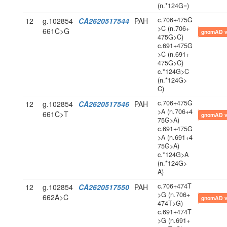
(n.*124G=)
c.706+475G
12
g.102854
CA2620517544
PAH
>C (n.706+
661C>G
gnomAD 
475G>C)
c.691+475G
>C (n.691+
475G>C)
c.*124G>C
(n.*124G>
C)
c.706+475G
12
g.102854
CA2620517546
PAH
>A (n.706+4
661C>T
gnomAD 
75G>A)
c.691+475G
>A (n.691+4
75G>A)
c.*124G>A
(n.*124G>
A)
c.706+474T
12
g.102854
CA2620517550
PAH
>G (n.706+
662A>C
gnomAD 
474T>G)
c.691+474T
>G (n.691+