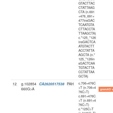
GTACTTAC
CTATTAAG
CTA (n.691
+476_691+
477insGAC
TCAATGTA
CTTACCTA
TTAAGCTA)
c.*125_*126
insGACTCA
ATGTACTT
ACCTATTA
AGCTA (n.*
125_*126in
sGACTCAA
TGTACTTA
CCTATTAA
GCTA)
c.706+476C
12
g.102854
CA2620517538
PAH
>T (n.706+4
660G>A
gnomAD 
76C>T)
c.691+476C
>T (n.691+4
76C>T)
c.*125C>T