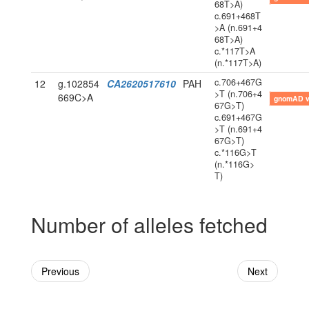
68T>A)
c.691+468T
>A (n.691+4
68T>A)
c.*117T>A
(n.*117T>A)
c.706+467G
12
g.102854
CA2620517610
PAH
>T (n.706+4
669C>A
gnomAD 
67G>T)
c.691+467G
>T (n.691+4
67G>T)
c.*116G>T
(n.*116G>
T)
Number of alleles fetched
Previous
Next