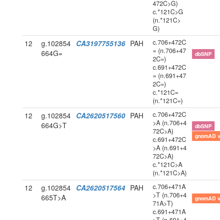
472C>G)
c.*121C>G
(n.*121C>
G)
c.706+472C
12
g.102854
CA3197755136
PAH
= (n.706+47
664G=
dbSNP
2C=)
c.691+472C
= (n.691+47
2C=)
c.*121C=
(n.*121C=)
c.706+472C
12
g.102854
CA2620517560
PAH
>A (n.706+4
664G>T
dbSNP
72C>A)
gnomAD 
c.691+472C
>A (n.691+4
72C>A)
c.*121C>A
(n.*121C>A)
c.706+471A
12
g.102854
CA2620517564
PAH
>T (n.706+4
665T>A
gnomAD 
71A>T)
c.691+471A