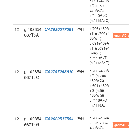
c.691+470A
>C (n.691+
470A>C)
c.*119A>C
(n.*119A>C)
c.706+469A
12
g.102854
CA2620517581
PAH
>T (n.706+4
667T>A
gnomAD 
69A>T)
c.691+469A
>T (n.691+4
69A>T)
c.*118A>T
(n.*118A>T)
c.706+469A
12
g.102854
CA2797243610
PAH
>G (n.706+
667T>C
469A>G)
c.691+469A
>G (n.691+
469A>G)
c.*118A>G
(n.*118A>
G)
c.706+469A
12
g.102854
CA2620517584
PAH
>C (n.706+
667T>G
gnomAD 
469A>C)