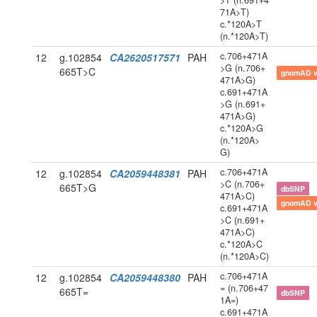
>T (n.691+4
71A>T)
c.*120A>T
(n.*120A>T)
c.706+471A
12
g.102854
CA2620517571
PAH
>G (n.706+
665T>C
gnomAD 
471A>G)
c.691+471A
>G (n.691+
471A>G)
c.*120A>G
(n.*120A>
G)
c.706+471A
12
g.102854
CA2059448381
PAH
>C (n.706+
665T>G
dbSNP
471A>C)
gnomAD 
c.691+471A
>C (n.691+
471A>C)
c.*120A>C
(n.*120A>C)
c.706+471A
12
g.102854
CA2059448380
PAH
= (n.706+47
665T=
dbSNP
1A=)
c.691+471A