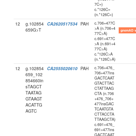
7C=)
c.*126C=
(n.*126C=)
c.706+477C
12
g.102854
CA2620517534
PAH
>A (n.706+4
659G>T
gnomAD 
77C>A)
c.691+477C
>A (n.691+4
77C>A)
c.*126C>A
(n.*126C>A)
c.706+476_
12
g.102854
CA2555020610
PAH
706+477ins
659_102
GACTCAAT
854660in
GTACTTAC
sTAGCT
CTATTAAG
TAATAG
CTA (n.706
GTAAGT
+476_706+
477insGAC
ACATTG
TCAATGTA
AGTC
CTTACCTA
TTAAGCTA)
c.691+476_
691+477ins
GACTCAAT