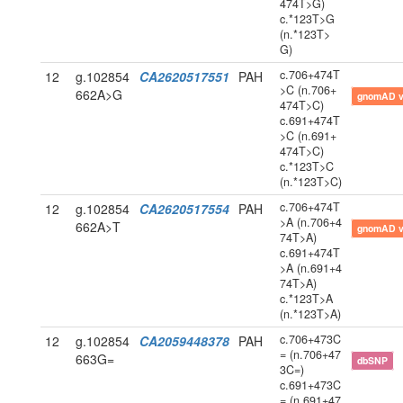
474T>G)
c.*123T>G
(n.*123T>
G)
c.706+474T
12
g.102854
CA2620517551
PAH
>C (n.706+
662A>G
gnomAD 
474T>C)
c.691+474T
>C (n.691+
474T>C)
c.*123T>C
(n.*123T>C)
c.706+474T
12
g.102854
CA2620517554
PAH
>A (n.706+4
662A>T
gnomAD 
74T>A)
c.691+474T
>A (n.691+4
74T>A)
c.*123T>A
(n.*123T>A)
c.706+473C
12
g.102854
CA2059448378
PAH
= (n.706+47
663G=
dbSNP
3C=)
c.691+473C
= (n.691+47