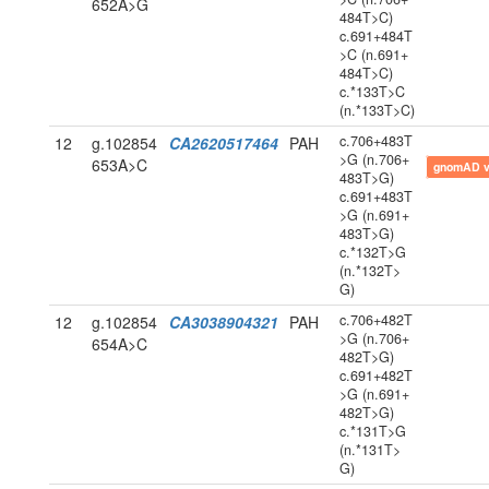
652A>G
484T>C)
c.691+484T
>C (n.691+
484T>C)
c.*133T>C
(n.*133T>C)
c.706+483T
12
g.102854
CA2620517464
PAH
>G (n.706+
653A>C
gnomAD 
483T>G)
c.691+483T
>G (n.691+
483T>G)
c.*132T>G
(n.*132T>
G)
c.706+482T
12
g.102854
CA3038904321
PAH
>G (n.706+
654A>C
482T>G)
c.691+482T
>G (n.691+
482T>G)
c.*131T>G
(n.*131T>
G)