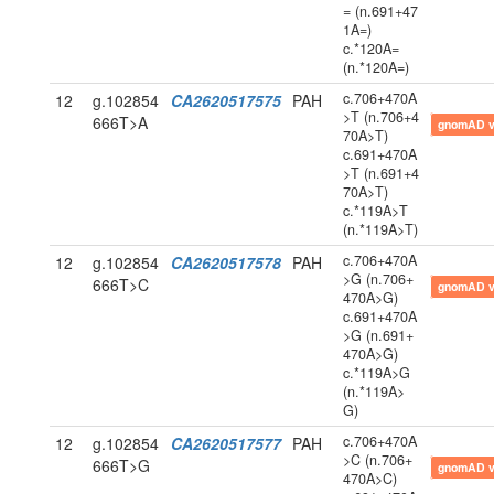
= (n.691+47
1A=)
c.*120A=
(n.*120A=)
c.706+470A
12
g.102854
CA2620517575
PAH
>T (n.706+4
666T>A
gnomAD 
70A>T)
c.691+470A
>T (n.691+4
70A>T)
c.*119A>T
(n.*119A>T)
c.706+470A
12
g.102854
CA2620517578
PAH
>G (n.706+
666T>C
gnomAD 
470A>G)
c.691+470A
>G (n.691+
470A>G)
c.*119A>G
(n.*119A>
G)
c.706+470A
12
g.102854
CA2620517577
PAH
>C (n.706+
666T>G
gnomAD 
470A>C)