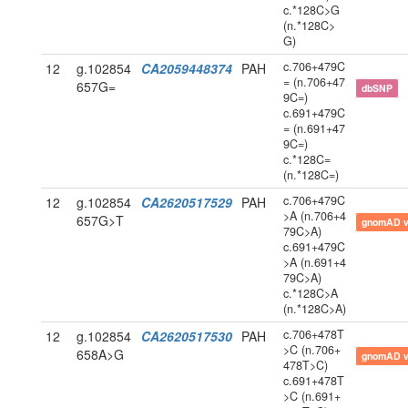
c.*128C>G
(n.*128C>
G)
c.706+479C
12
g.102854
CA2059448374
PAH
= (n.706+47
657G=
dbSNP
9C=)
c.691+479C
= (n.691+47
9C=)
c.*128C=
(n.*128C=)
c.706+479C
12
g.102854
CA2620517529
PAH
>A (n.706+4
657G>T
gnomAD 
79C>A)
c.691+479C
>A (n.691+4
79C>A)
c.*128C>A
(n.*128C>A)
c.706+478T
12
g.102854
CA2620517530
PAH
>C (n.706+
658A>G
gnomAD 
478T>C)
c.691+478T
>C (n.691+