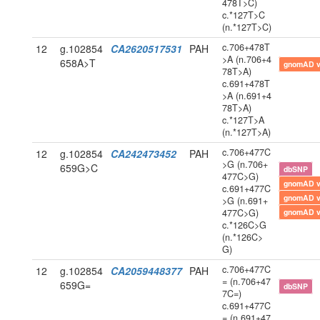
478T>C)
c.*127T>C
(n.*127T>C)
c.706+478T
12
g.102854
CA2620517531
PAH
>A (n.706+4
658A>T
gnomAD 
78T>A)
c.691+478T
>A (n.691+4
78T>A)
c.*127T>A
(n.*127T>A)
c.706+477C
12
g.102854
CA242473452
PAH
>G (n.706+
659G>C
dbSNP
477C>G)
gnomAD 
c.691+477C
gnomAD 
>G (n.691+
477C>G)
gnomAD 
c.*126C>G
(n.*126C>
G)
c.706+477C
12
g.102854
CA2059448377
PAH
= (n.706+47
659G=
dbSNP
7C=)
c.691+477C
= (n.691+47