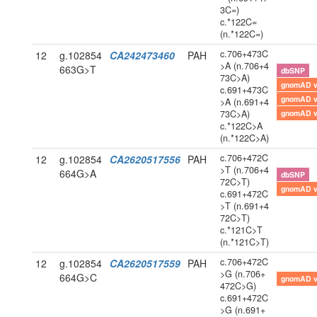
3C=)
c.*122C=
(n.*122C=)
c.706+473C
12
g.102854
CA242473460
PAH
>A (n.706+4
663G>T
dbSNP
73C>A)
gnomAD 
c.691+473C
gnomAD 
>A (n.691+4
73C>A)
gnomAD 
c.*122C>A
(n.*122C>A)
c.706+472C
12
g.102854
CA2620517556
PAH
>T (n.706+4
664G>A
dbSNP
72C>T)
gnomAD 
c.691+472C
>T (n.691+4
72C>T)
c.*121C>T
(n.*121C>T)
c.706+472C
12
g.102854
CA2620517559
PAH
>G (n.706+
664G>C
gnomAD 
472C>G)
c.691+472C
>G (n.691+