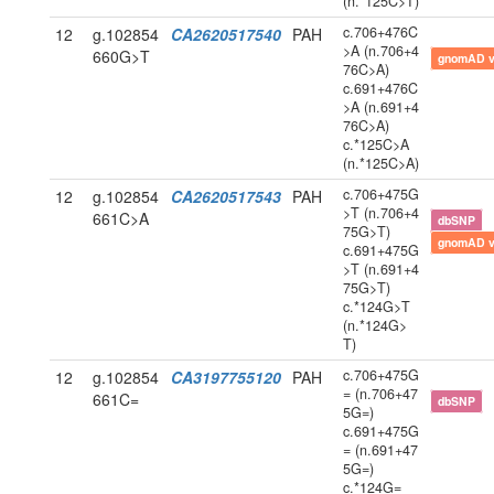
(n.*125C>T)
c.706+476C
12
g.102854
CA2620517540
PAH
>A (n.706+4
660G>T
gnomAD 
76C>A)
c.691+476C
>A (n.691+4
76C>A)
c.*125C>A
(n.*125C>A)
c.706+475G
12
g.102854
CA2620517543
PAH
>T (n.706+4
661C>A
dbSNP
75G>T)
gnomAD 
c.691+475G
>T (n.691+4
75G>T)
c.*124G>T
(n.*124G>
T)
c.706+475G
12
g.102854
CA3197755120
PAH
= (n.706+47
661C=
dbSNP
5G=)
c.691+475G
= (n.691+47
5G=)
c.*124G=