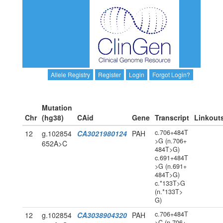
Allele Registry
Register
Login
Forgot Login?
Mutation
Chr
(hg38)
CAid
Gene
Transcript
Linkout
c.706+484T
12
g.102854
CA3021980124
PAH
>G (n.706+
652A>C
484T>G)
c.691+484T
>G (n.691+
484T>G)
c.*133T>G
(n.*133T>
G)
c.706+484T
12
g.102854
CA3038904320
PAH
>C (n.706+