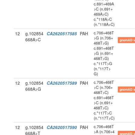
c.691+469A
>C (n.691+
469A>C)
c.*118A>C
(n.*118A>C)
c.706+468T
12
g.102854
CA2620517585
PAH
>G (n.706+
668A>C
gnomAD 
468T>G)
c.691+468T
>G (n.691+
468T>G)
c.*117T>G
(n.*117T>
G)
c.706+468T
12
g.102854
CA2620517589
PAH
>C (n.706+
668A>G
gnomAD 
468T>C)
c.691+468T
>C (n.691+
468T>C)
c.*117T>C
(n.*117T>C)
c.706+468T
12
g.102854
CA2620517590
PAH
>A (n.706+4
668A>T
gnomAD 