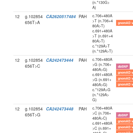
(n.*130G>
A)
c.706+480A
12
g.102854
CA2620517484
PAH
>T (n.706+4
656T>A
gnomAD 
80A>T)
c.691+480A
>T (n.691+4
80A>T)
c.*129A>T
(n.*129A>T)
c.706+480A
12
g.102854
CA242473444
PAH
>G (n.706+
656T>C
dbSNP
480A>G)
gnomAD 
c.691+480A
gnomAD 
>G (n.691+
480A>G)
gnomAD 
c.*129A>G
(n.*129A>
G)
c.706+480A
12
g.102854
CA242473448
PAH
>C (n.706+
656T>G
dbSNP
480A>C)
gnomAD 
c.691+480A
gnomAD 
>C (n.691+
gnomAD 