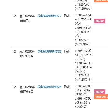
480A>C)
c.*129A>C
(n.*129A>C)
c.706+480A
12
g.102854
CA2059448371
PAH
= (n.706+48
656T=
dbSNP
0A=)
c.691+480A
= (n.691+48
0A=)
c.*129A=
(n.*129A=)
c.706+479C
12
g.102854
CA3038904322
PAH
>T (n.706+4
657G>A
79C>T)
c.691+479C
>T (n.691+4
79C>T)
c.*128C>T
(n.*128C>T)
c.706+479C
12
g.102854
CA2059448376
PAH
>G (n.706+
657G>C
dbSNP
479C>G)
gnomAD 
c.691+479C
>G (n.691+
479C>G)