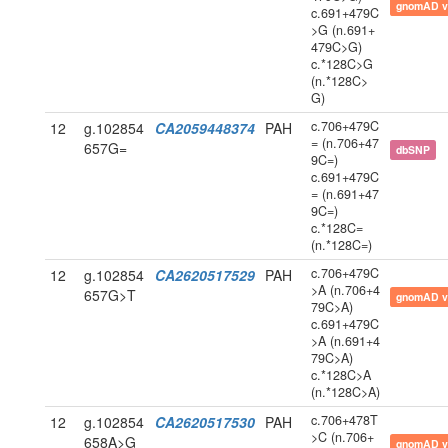
gnomAD v
c.691+479C
>G (n.691+
479C>G)
c.*128C>G
(n.*128C>
G)
c.706+479C
12
g.102854
CA2059448374
PAH
= (n.706+47
657G=
dbSNP
9C=)
c.691+479C
= (n.691+47
9C=)
c.*128C=
(n.*128C=)
c.706+479C
12
g.102854
CA2620517529
PAH
>A (n.706+4
657G>T
gnomAD v
79C>A)
c.691+479C
>A (n.691+4
79C>A)
c.*128C>A
(n.*128C>A)
c.706+478T
12
g.102854
CA2620517530
PAH
>C (n.706+
658A>G
gnomAD v