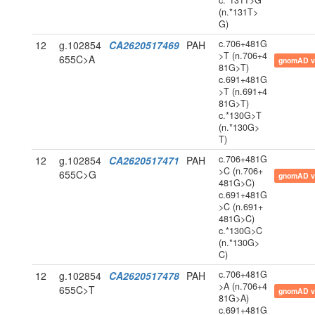
c.*131T>G
(n.*131T>
G)
c.706+481G
12
g.102854
CA2620517469
PAH
>T (n.706+4
655C>A
gnomAD v
81G>T)
c.691+481G
>T (n.691+4
81G>T)
c.*130G>T
(n.*130G>
T)
c.706+481G
12
g.102854
CA2620517471
PAH
>C (n.706+
655C>G
gnomAD v
481G>C)
c.691+481G
>C (n.691+
481G>C)
c.*130G>C
(n.*130G>
C)
c.706+481G
12
g.102854
CA2620517478
PAH
>A (n.706+4
655C>T
gnomAD v
81G>A)
c.691+481G