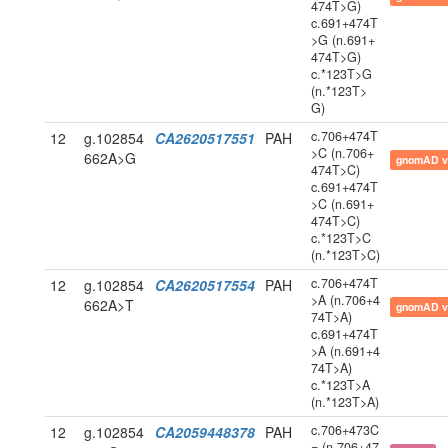
474T>G)
c.691+474T
>G (n.691+
474T>G)
c.*123T>G
(n.*123T>
G)
c.706+474T
12
g.102854
CA2620517551
PAH
>C (n.706+
662A>G
gnomAD v
474T>C)
c.691+474T
>C (n.691+
474T>C)
c.*123T>C
(n.*123T>C)
c.706+474T
12
g.102854
CA2620517554
PAH
>A (n.706+4
662A>T
gnomAD v
74T>A)
c.691+474T
>A (n.691+4
74T>A)
c.*123T>A
(n.*123T>A)
c.706+473C
12
g.102854
CA2059448378
PAH
= (n.706+47