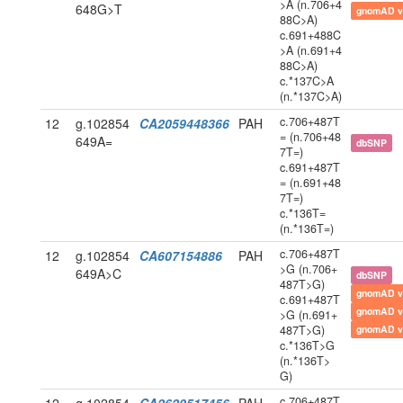
>A (n.706+4
648G>T
gnomAD v
88C>A)
c.691+488C
>A (n.691+4
88C>A)
c.*137C>A
(n.*137C>A)
c.706+487T
12
g.102854
CA2059448366
PAH
= (n.706+48
649A=
dbSNP
7T=)
c.691+487T
= (n.691+48
7T=)
c.*136T=
(n.*136T=)
c.706+487T
12
g.102854
CA607154886
PAH
>G (n.706+
649A>C
dbSNP
487T>G)
gnomAD v
c.691+487T
gnomAD v
>G (n.691+
487T>G)
gnomAD v
c.*136T>G
(n.*136T>
G)
c.706+487T