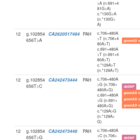
>A (n.691+4
81G>A)
c.*130G>A
(n.*130G>
A)
c.706+480A
12
g.102854
CA2620517484
PAH
>T (n.706+4
656T>A
gnomAD v
80A>T)
c.691+480A
>T (n.691+4
80A>T)
c.*129A>T
(n.*129A>T)
c.706+480A
12
g.102854
CA242473444
PAH
>G (n.706+
656T>C
dbSNP
480A>G)
gnomAD v
c.691+480A
gnomAD v
>G (n.691+
480A>G)
gnomAD v
c.*129A>G
(n.*129A>
G)
c.706+480A
12
g.102854
CA242473448
PAH
>C (n.706+
656T>G
dbSNP