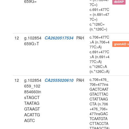
659G=
dbSNP
7C=)
c.691+477C
= (n.691+47
7C=)
c.*126C=
(n.*126C=)
c.706+477C
12
g.102854
CA2620517534
PAH
>A (n.706+4
659G>T
gnomAD v
77C>A)
c.691+477C
>A (n.691+4
77C>A)
c.*126C>A
(n.*126C>A)
c.706+476_
12
g.102854
CA2555020610
PAH
706+477ins
659_102
GACTCAAT
854660in
GTACTTAC
sTAGCT
CTATTAAG
TAATAG
CTA (n.706
GTAAGT
+476_706+
477insGAC
ACATTG
TCAATGTA
AGTC
CTTACCTA
TTAAGCTA)