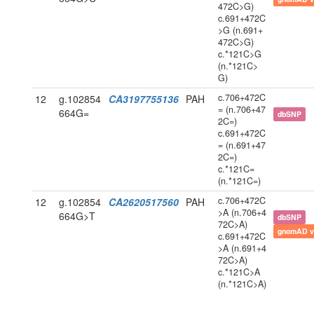
472C>G)
c.691+472C
>G (n.691+
472C>G)
c.*121C>G
(n.*121C>
G)
c.706+472C
12
g.102854
CA3197755136
PAH
= (n.706+47
664G=
dbSNP
2C=)
c.691+472C
= (n.691+47
2C=)
c.*121C=
(n.*121C=)
c.706+472C
12
g.102854
CA2620517560
PAH
>A (n.706+4
664G>T
dbSNP
72C>A)
gnomAD v
c.691+472C
>A (n.691+4
72C>A)
c.*121C>A
(n.*121C>A)