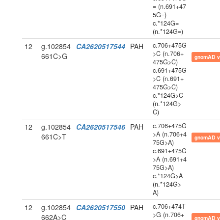
= (n.691+47
5G=)
c.*124G=
(n.*124G=)
c.706+475G
12
g.102854
CA2620517544
PAH
>C (n.706+
661C>G
gnomAD v
475G>C)
c.691+475G
>C (n.691+
475G>C)
c.*124G>C
(n.*124G>
C)
c.706+475G
12
g.102854
CA2620517546
PAH
>A (n.706+4
661C>T
gnomAD v
75G>A)
c.691+475G
>A (n.691+4
75G>A)
c.*124G>A
(n.*124G>
A)
c.706+474T
12
g.102854
CA2620517550
PAH
>G (n.706+
662A>C
gnomAD v