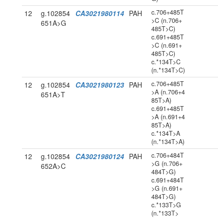
c.706+485T
12
g.102854
CA3021980114
PAH
>C (n.706+
651A>G
485T>C)
c.691+485T
>C (n.691+
485T>C)
c.*134T>C
(n.*134T>C)
c.706+485T
12
g.102854
CA3021980123
PAH
>A (n.706+4
651A>T
85T>A)
c.691+485T
>A (n.691+4
85T>A)
c.*134T>A
(n.*134T>A)
c.706+484T
12
g.102854
CA3021980124
PAH
>G (n.706+
652A>C
484T>G)
c.691+484T
>G (n.691+
484T>G)
c.*133T>G
(n.*133T>