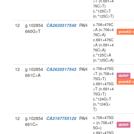
>T (n.691+4
76C>T)
c.*125C>T
(n.*125C>T)
c.706+476C
12
g.102854
CA2620517540
PAH
>A (n.706+4
660G>T
gnomAD v
76C>A)
c.691+476C
>A (n.691+4
76C>A)
c.*125C>A
(n.*125C>A)
c.706+475G
12
g.102854
CA2620517543
PAH
>T (n.706+4
661C>A
dbSNP
75G>T)
gnomAD v
c.691+475G
>T (n.691+4
75G>T)
c.*124G>T
(n.*124G>
T)
c.706+475G
12
g.102854
CA3197755120
PAH
= (n.706+47
661C=
dbSNP
5G=)
c.691+475G