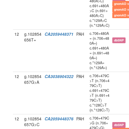
480A>C)
gnomAD v
c.691+480A
gnomAD v
>C (n.691+
480A>C)
gnomAD v
c.*129A>C
(n.*129A>C)
c.706+480A
12
g.102854
CA2059448371
PAH
= (n.706+48
656T=
dbSNP
0A=)
c.691+480A
= (n.691+48
0A=)
c.*129A=
(n.*129A=)
c.706+479C
12
g.102854
CA3038904322
PAH
>T (n.706+4
657G>A
79C>T)
c.691+479C
>T (n.691+4
79C>T)
c.*128C>T
(n.*128C>T)
c.706+479C
12
g.102854
CA2059448376
PAH
>G (n.706+
657G>C
dbSNP
479C>G)