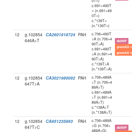
0T=)
c.691+490T
= (n.691+49
0T=)
c.*139T=
(n.*139T=)
c.706+490T
12
g.102854
CA2601918724
PAH
>A (n.706+4
646A>T
dbSNP
90T>A)
gnomAD v
c.691+490T
gnomAD v
>A (n.691+4
90T>A)
c.*139T>A
(n.*139T>A)
c.706+489A
12
g.102854
CA3021980092
PAH
>T (n.706+4
647T>A
89A>T)
c.691+489A
>T (n.691+4
89A>T)
c.*138A>T
(n.*138A>T)
c.706+489A
12
g.102854
CA951235893
PAH
>G (n.706+
647T>C
dbSNP
489A>G)