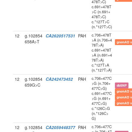
478T>C)
c.691+478T
>C (n.691+
478T>C)
c.*127T>C
(n.*127T>C)
c.706+478T
12
g.102854
CA2620517531
PAH
>A (n.706+4
658A>T
gnomAD v
78T>A)
c.691+478T
>A (n.691+4
78T>A)
c.*127T>A
(n.*127T>A)
c.706+477C
12
g.102854
CA242473452
PAH
>G (n.706+
659G>C
dbSNP
477C>G)
gnomAD v
c.691+477C
gnomAD v
>G (n.691+
477C>G)
gnomAD v
c.*126C>G
(n.*126C>
G)
c.706+477C
12
g.102854
CA2059448377
PAH
= (n.706+47