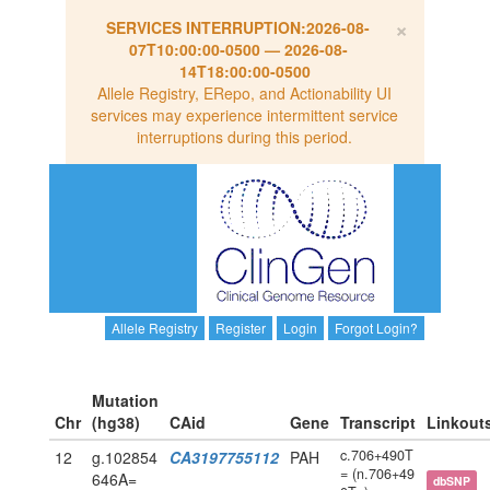
×
SERVICES INTERRUPTION:
2026-08-
07T10:00:00-0500
—
2026-08-
14T18:00:00-0500
Allele Registry, ERepo, and Actionability UI
services may experience intermittent service
interruptions during this period.
Allele Registry
Register
Login
Forgot Login?
Mutation
Chr
(hg38)
CAid
Gene
Transcript
Linkout
c.706+490T
12
g.102854
CA3197755112
PAH
= (n.706+49
646A=
dbSNP