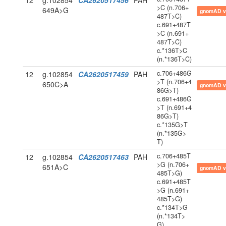
12
g.102854
CA2620517456
PAH
>C (n.706+
649A>G
gnomAD v
487T>C)
c.691+487T
>C (n.691+
487T>C)
c.*136T>C
(n.*136T>C)
c.706+486G
12
g.102854
CA2620517459
PAH
>T (n.706+4
650C>A
gnomAD v
86G>T)
c.691+486G
>T (n.691+4
86G>T)
c.*135G>T
(n.*135G>
T)
c.706+485T
12
g.102854
CA2620517463
PAH
>G (n.706+
651A>C
gnomAD v
485T>G)
c.691+485T
>G (n.691+
485T>G)
c.*134T>G
(n.*134T>
G)