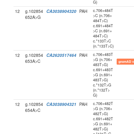
G)
c.706+484T
12
g.102854
CA3038904320
PAH
>C (n.706+
652A>G
484T>C)
c.691+484T
>C (n.691+
484T>C)
c.*133T>C
(n.*133T>C)
c.706+483T
12
g.102854
CA2620517464
PAH
>G (n.706+
653A>C
gnomAD v
483T>G)
c.691+483T
>G (n.691+
483T>G)
c.*132T>G
(n.*132T>
G)
c.706+482T
12
g.102854
CA3038904321
PAH
>G (n.706+
654A>C
482T>G)
c.691+482T
>G (n.691+
482T>G)