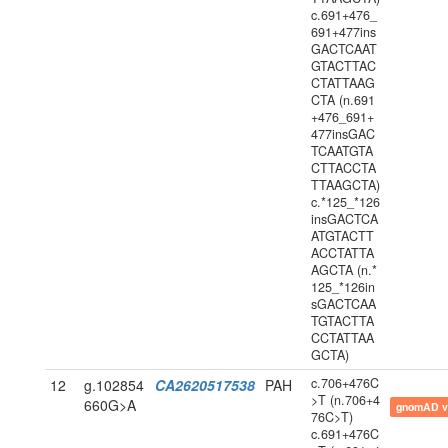
c.691+476_
691+477ins
GACTCAAT
GTACTTAC
CTATTAAG
CTA (n.691
+476_691+
477insGAC
TCAATGTA
CTTACCTA
TTAAGCTA)
c.*125_*126
insGACTCA
ATGTACTT
ACCTATTA
AGCTA (n.*
125_*126in
sGACTCAA
TGTACTTA
CCTATTAA
GCTA)
c.706+476C
12
g.102854
CA2620517538
PAH
>T (n.706+4
660G>A
gnomAD v
76C>T)
c.691+476C