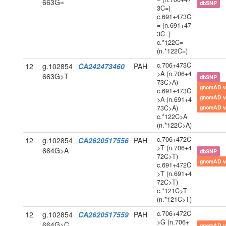
663G=
dbSNP
3C=)
c.691+473C
= (n.691+47
3C=)
c.*122C=
(n.*122C=)
c.706+473C
12
g.102854
CA242473460
PAH
>A (n.706+4
663G>T
dbSNP
73C>A)
gnomAD v
c.691+473C
gnomAD v
>A (n.691+4
73C>A)
gnomAD v
c.*122C>A
(n.*122C>A)
c.706+472C
12
g.102854
CA2620517556
PAH
>T (n.706+4
664G>A
dbSNP
72C>T)
gnomAD v
c.691+472C
>T (n.691+4
72C>T)
c.*121C>T
(n.*121C>T)
c.706+472C
12
g.102854
CA2620517559
PAH
>G (n.706+
664G>C
gnomAD v