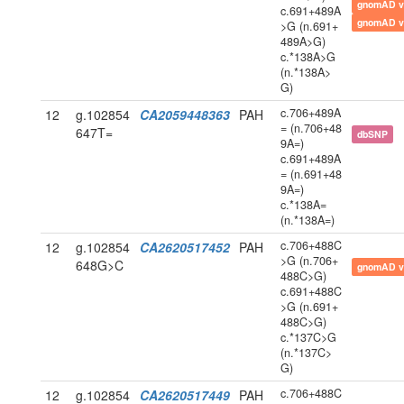
gnomAD v
c.691+489A
gnomAD v
>G (n.691+
489A>G)
c.*138A>G
(n.*138A>
G)
c.706+489A
12
g.102854
CA2059448363
PAH
= (n.706+48
647T=
dbSNP
9A=)
c.691+489A
= (n.691+48
9A=)
c.*138A=
(n.*138A=)
c.706+488C
12
g.102854
CA2620517452
PAH
>G (n.706+
648G>C
gnomAD v
488C>G)
c.691+488C
>G (n.691+
488C>G)
c.*137C>G
(n.*137C>
G)
c.706+488C
12
g.102854
CA2620517449
PAH