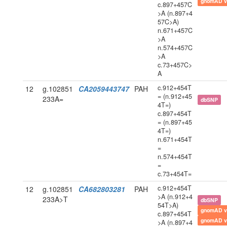
gnomAD v
c.897+457C
>A (n.897+4
57C>A)
n.671+457C
>A
n.574+457C
>A
c.73+457C>
A
c.912+454T
12
g.102851
CA2059443747
PAH
= (n.912+45
233A=
dbSNP
4T=)
c.897+454T
= (n.897+45
4T=)
n.671+454T
=
n.574+454T
=
c.73+454T=
c.912+454T
12
g.102851
CA682803281
PAH
>A (n.912+4
233A>T
dbSNP
54T>A)
gnomAD v
c.897+454T
gnomAD v
>A (n.897+4