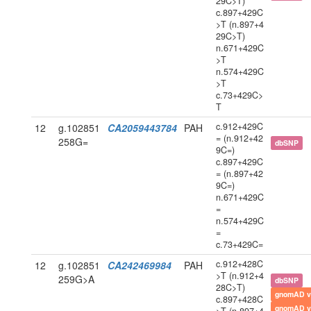
29C>T)
c.897+429C
>T (n.897+4
29C>T)
n.671+429C
>T
n.574+429C
>T
c.73+429C>
T
c.912+429C
12
g.102851
CA2059443784
PAH
= (n.912+42
258G=
dbSNP
9C=)
c.897+429C
= (n.897+42
9C=)
n.671+429C
=
n.574+429C
=
c.73+429C=
c.912+428C
12
g.102851
CA242469984
PAH
>T (n.912+4
259G>A
dbSNP
28C>T)
gnomAD v
c.897+428C
gnomAD v