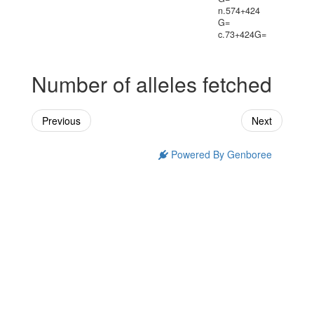
n.574+424
G=
c.73+424G=
Number of alleles fetched
Previous
Next
Powered By Genboree