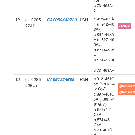
>G
c.73+463A>
G
c.912+463A
12
g.102851
CA2059443729
PAH
= (n.912+46
224T=
dbSNP
3A=)
c.897+463A
= (n.897+46
3A=)
n.671+463A
=
n.574+463A
=
c.73+463A=
c.912+461G
12
g.102851
CA951234685
PAH
>A (n.912+4
226C>T
gnomAD v
61G>A)
gnomAD v
c.897+461G
>A (n.897+4
61G>A)
n.671+461
G>A
n.574+461
G>A
c.73+461G>