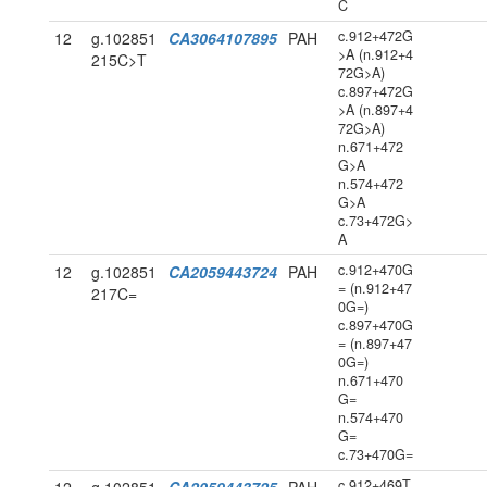
C
c.912+472G
12
g.102851
CA3064107895
PAH
>A (n.912+4
215C>T
72G>A)
c.897+472G
>A (n.897+4
72G>A)
n.671+472
G>A
n.574+472
G>A
c.73+472G>
A
c.912+470G
12
g.102851
CA2059443724
PAH
= (n.912+47
217C=
0G=)
c.897+470G
= (n.897+47
0G=)
n.671+470
G=
n.574+470
G=
c.73+470G=
c.912+469T