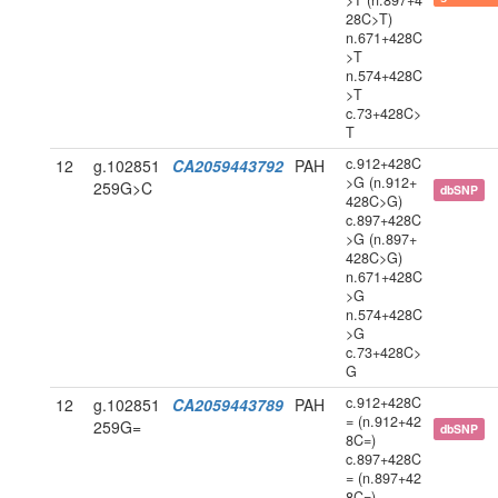
>T (n.897+4
28C>T)
n.671+428C
>T
n.574+428C
>T
c.73+428C>
T
c.912+428C
12
g.102851
CA2059443792
PAH
>G (n.912+
259G>C
dbSNP
428C>G)
c.897+428C
>G (n.897+
428C>G)
n.671+428C
>G
n.574+428C
>G
c.73+428C>
G
c.912+428C
12
g.102851
CA2059443789
PAH
= (n.912+42
259G=
dbSNP
8C=)
c.897+428C
= (n.897+42
8C=)