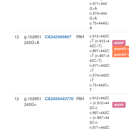
n.671+444
G>A
n.574+444
G>A
c.73+444G>
A
c.912+442C
12
g.102851
CA242469967
PAH
>T (n.912+4
245G>A
dbSNP
42C>T)
gnomAD v
c.897+442C
gnomAD v
>T (n.897+4
42C>T)
n.671+442C
>T
n.574+442C
>T
c.73+442C>
T
c.912+442C
12
g.102851
CA2059443770
PAH
= (n.912+44
245G=
dbSNP
2C=)
c.897+442C
= (n.897+44
2C=)
n.671+442C