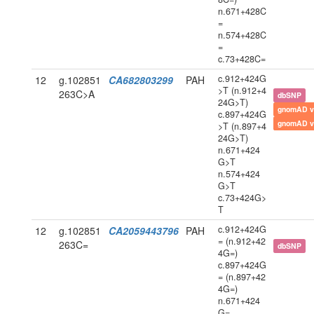
n.671+428C
=
n.574+428C
=
c.73+428C=
c.912+424G
12
g.102851
CA682803299
PAH
>T (n.912+4
263C>A
dbSNP
24G>T)
gnomAD v
c.897+424G
gnomAD v
>T (n.897+4
24G>T)
n.671+424
G>T
n.574+424
G>T
c.73+424G>
T
c.912+424G
12
g.102851
CA2059443796
PAH
= (n.912+42
263C=
dbSNP
4G=)
c.897+424G
= (n.897+42
4G=)
n.671+424
G=