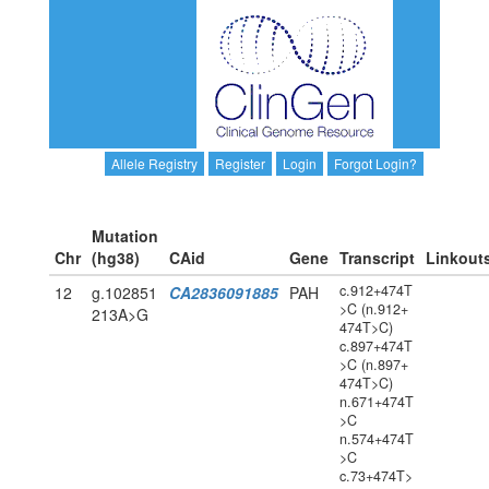
Allele Registry
Register
Login
Forgot Login?
Mutation
Chr
(hg38)
CAid
Gene
Transcript
Linkout
c.912+474T
12
g.102851
CA2836091885
PAH
>C (n.912+
213A>G
474T>C)
c.897+474T
>C (n.897+
474T>C)
n.671+474T
>C
n.574+474T
>C
c.73+474T>