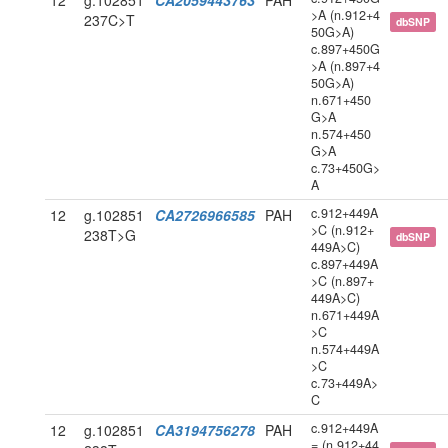
12
g.102851
CA2059443763
PAH
>A (n.912+4
237C>T
dbSNP
50G>A)
c.897+450G
>A (n.897+4
50G>A)
n.671+450
G>A
n.574+450
G>A
c.73+450G>
A
c.912+449A
12
g.102851
CA2726966585
PAH
>C (n.912+
238T>G
dbSNP
449A>C)
c.897+449A
>C (n.897+
449A>C)
n.671+449A
>C
n.574+449A
>C
c.73+449A>
C
c.912+449A
12
g.102851
CA3194756278
PAH
= (n.912+44