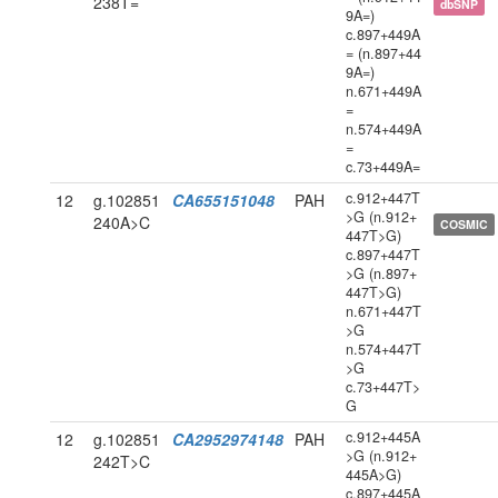
238T=
dbSNP
9A=)
c.897+449A
= (n.897+44
9A=)
n.671+449A
=
n.574+449A
=
c.73+449A=
c.912+447T
12
g.102851
CA655151048
PAH
>G (n.912+
240A>C
COSMIC
447T>G)
c.897+447T
>G (n.897+
447T>G)
n.671+447T
>G
n.574+447T
>G
c.73+447T>
G
c.912+445A
12
g.102851
CA2952974148
PAH
>G (n.912+
242T>C
445A>G)
c.897+445A