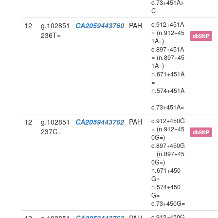
c.73+451A>
C
c.912+451A
12
g.102851
CA2059443760
PAH
= (n.912+45
236T=
dbSNP
1A=)
c.897+451A
= (n.897+45
1A=)
n.671+451A
=
n.574+451A
=
c.73+451A=
c.912+450G
12
g.102851
CA2059443762
PAH
= (n.912+45
237C=
dbSNP
0G=)
c.897+450G
= (n.897+45
0G=)
n.671+450
G=
n.574+450
G=
c.73+450G=
c.912+450G