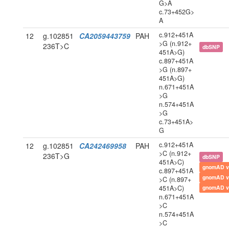
G>A
c.73+452G>
A
c.912+451A
12
g.102851
CA2059443759
PAH
>G (n.912+
236T>C
dbSNP
451A>G)
c.897+451A
>G (n.897+
451A>G)
n.671+451A
>G
n.574+451A
>G
c.73+451A>
G
c.912+451A
12
g.102851
CA242469958
PAH
>C (n.912+
236T>G
dbSNP
451A>C)
gnomAD v
c.897+451A
gnomAD v
>C (n.897+
451A>C)
gnomAD v
n.671+451A
>C
n.574+451A
>C