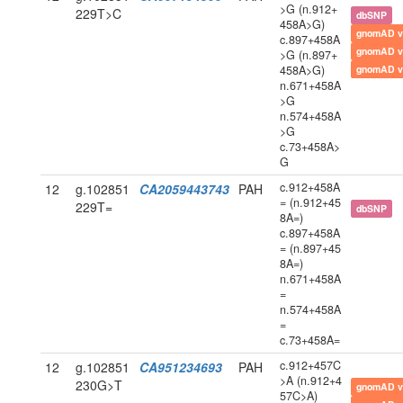
>G (n.912+
229T>C
dbSNP
458A>G)
gnomAD v
c.897+458A
gnomAD v
>G (n.897+
458A>G)
gnomAD v
n.671+458A
>G
n.574+458A
>G
c.73+458A>
G
c.912+458A
12
g.102851
CA2059443743
PAH
= (n.912+45
229T=
dbSNP
8A=)
c.897+458A
= (n.897+45
8A=)
n.671+458A
=
n.574+458A
=
c.73+458A=
c.912+457C
12
g.102851
CA951234693
PAH
>A (n.912+4
230G>T
gnomAD v
57C>A)