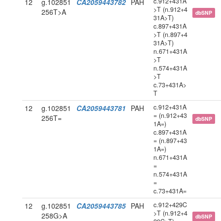
c.912+431A
12
g.102851
CA2059443782
PAH
>T (n.912+4
256T>A
dbSNP
31A>T)
c.897+431A
>T (n.897+4
31A>T)
n.671+431A
>T
n.574+431A
>T
c.73+431A>
T
c.912+431A
12
g.102851
CA2059443781
PAH
= (n.912+43
256T=
dbSNP
1A=)
c.897+431A
= (n.897+43
1A=)
n.671+431A
=
n.574+431A
=
c.73+431A=
c.912+429C
12
g.102851
CA2059443785
PAH
>T (n.912+4
258G>A
dbSNP