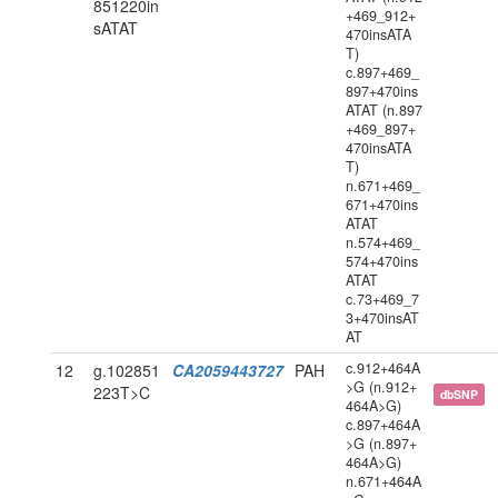
851220in
+469_912+
sATAT
470insATA
T)
c.897+469_
897+470ins
ATAT (n.897
+469_897+
470insATA
T)
n.671+469_
671+470ins
ATAT
n.574+469_
574+470ins
ATAT
c.73+469_7
3+470insAT
AT
c.912+464A
12
g.102851
CA2059443727
PAH
>G (n.912+
223T>C
dbSNP
464A>G)
c.897+464A
>G (n.897+
464A>G)
n.671+464A