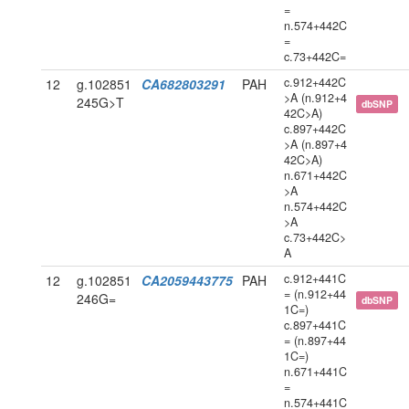
=
n.574+442C
=
c.73+442C=
c.912+442C
12
g.102851
CA682803291
PAH
>A (n.912+4
245G>T
dbSNP
42C>A)
c.897+442C
>A (n.897+4
42C>A)
n.671+442C
>A
n.574+442C
>A
c.73+442C>
A
c.912+441C
12
g.102851
CA2059443775
PAH
= (n.912+44
246G=
dbSNP
1C=)
c.897+441C
= (n.897+44
1C=)
n.671+441C
=
n.574+441C