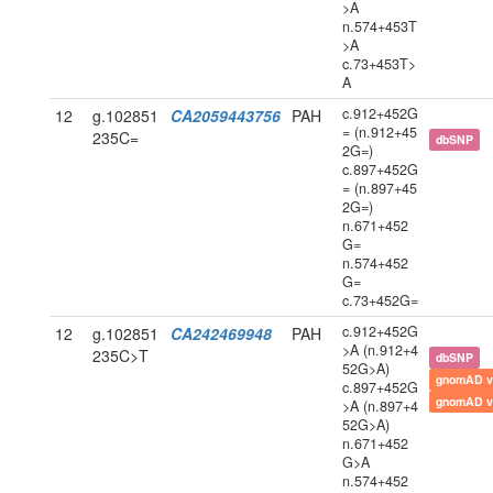
>A
n.574+453T
>A
c.73+453T>
A
c.912+452G
12
g.102851
CA2059443756
PAH
= (n.912+45
235C=
dbSNP
2G=)
c.897+452G
= (n.897+45
2G=)
n.671+452
G=
n.574+452
G=
c.73+452G=
c.912+452G
12
g.102851
CA242469948
PAH
>A (n.912+4
235C>T
dbSNP
52G>A)
gnomAD v
c.897+452G
gnomAD v
>A (n.897+4
52G>A)
n.671+452
G>A
n.574+452