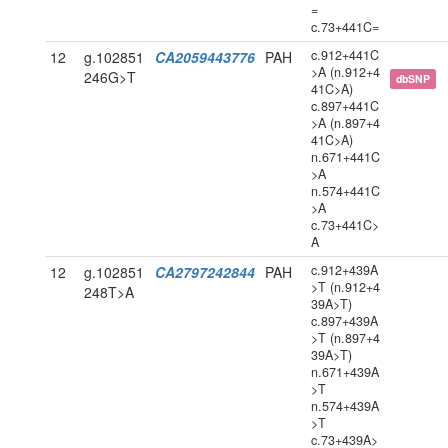
=
c.73+441C=
c.912+441C
12
g.102851
CA2059443776
PAH
>A (n.912+4
246G>T
dbSNP
41C>A)
c.897+441C
>A (n.897+4
41C>A)
n.671+441C
>A
n.574+441C
>A
c.73+441C>
A
c.912+439A
12
g.102851
CA2797242844
PAH
>T (n.912+4
248T>A
39A>T)
c.897+439A
>T (n.897+4
39A>T)
n.671+439A
>T
n.574+439A
>T
c.73+439A>