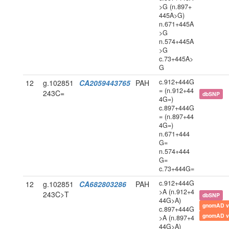
>G (n.897+
445A>G)
n.671+445A
>G
n.574+445A
>G
c.73+445A>
G
c.912+444G
12
g.102851
CA2059443765
PAH
= (n.912+44
243C=
dbSNP
4G=)
c.897+444G
= (n.897+44
4G=)
n.671+444
G=
n.574+444
G=
c.73+444G=
c.912+444G
12
g.102851
CA682803286
PAH
>A (n.912+4
243C>T
dbSNP
44G>A)
gnomAD v
c.897+444G
gnomAD v
>A (n.897+4
44G>A)