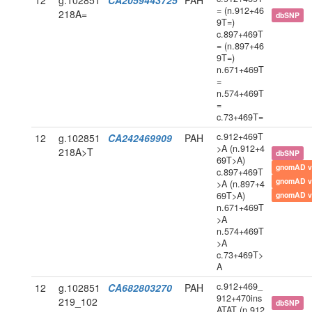
12
g.102851
CA2059443725
PAH
= (n.912+46
218A=
dbSNP
9T=)
c.897+469T
= (n.897+46
9T=)
n.671+469T
=
n.574+469T
=
c.73+469T=
c.912+469T
12
g.102851
CA242469909
PAH
>A (n.912+4
218A>T
dbSNP
69T>A)
gnomAD v
c.897+469T
gnomAD v
>A (n.897+4
69T>A)
gnomAD v
n.671+469T
>A
n.574+469T
>A
c.73+469T>
A
c.912+469_
12
g.102851
CA682803270
PAH
912+470ins
219_102
dbSNP
ATAT (n.912