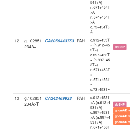
54T>A)
n.671+454T
>A
n.574+454T
>A
c.73+454T>
A
c.912+453T
12
g.102851
CA2059443753
PAH
= (n.912+45
234A=
dbSNP
3T=)
c.897+453T
= (n.897+45
3T=)
n.671+453T
=
n.574+453T
=
c.73+453T=
c.912+453T
12
g.102851
CA242469928
PAH
>A (n.912+4
234A>T
dbSNP
53T>A)
gnomAD v
c.897+453T
gnomAD v
>A (n.897+4
53T>A)
gnomAD v
n.671+453T