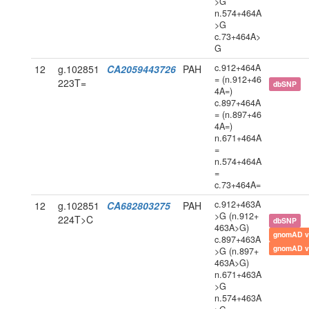
>G
n.574+464A
>G
c.73+464A>
G
c.912+464A
12
g.102851
CA2059443726
PAH
= (n.912+46
223T=
dbSNP
4A=)
c.897+464A
= (n.897+46
4A=)
n.671+464A
=
n.574+464A
=
c.73+464A=
c.912+463A
12
g.102851
CA682803275
PAH
>G (n.912+
224T>C
dbSNP
463A>G)
gnomAD v
c.897+463A
gnomAD v
>G (n.897+
463A>G)
n.671+463A
>G
n.574+463A