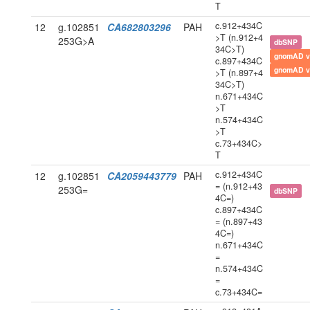
T
c.912+434C
12
g.102851
CA682803296
PAH
>T (n.912+4
253G>A
dbSNP
34C>T)
gnomAD v
c.897+434C
gnomAD v
>T (n.897+4
34C>T)
n.671+434C
>T
n.574+434C
>T
c.73+434C>
T
c.912+434C
12
g.102851
CA2059443779
PAH
= (n.912+43
253G=
dbSNP
4C=)
c.897+434C
= (n.897+43
4C=)
n.671+434C
=
n.574+434C
=
c.73+434C=