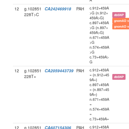
A
c.912+459A
12
g.102851
CA242469918
PAH
>G (n.912+
228T>C
dbSNP
459A>G)
gnomAD v
c.897+459A
gnomAD v
>G (n.897+
459A>G)
n.671+459A
>G
n.574+459A
>G
c.73+459A>
G
c.912+459A
12
g.102851
CA2059443739
PAH
= (n.912+45
228T=
dbSNP
9A=)
c.897+459A
= (n.897+45
9A=)
n.671+459A
=
n.574+459A
=
c.73+459A=
c.912+458A
12
g.102851
CA607154306
PAH