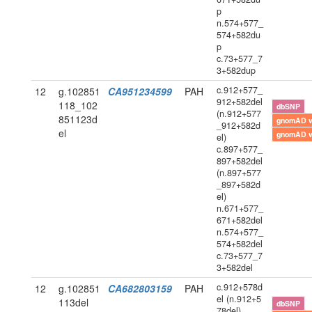
p
n.574+577_
574+582du
p
c.73+577_7
3+582dup
c.912+577_
12
g.102851
CA951234599
PAH
912+582del
118_102
dbSNP
(n.912+577
851123d
gnomAD 
_912+582d
el
gnomAD 
el)
c.897+577_
897+582del
(n.897+577
_897+582d
el)
n.671+577_
671+582del
n.574+577_
574+582del
c.73+577_7
3+582del
c.912+578d
12
g.102851
CA682803159
PAH
el (n.912+5
113del
dbSNP
78del)