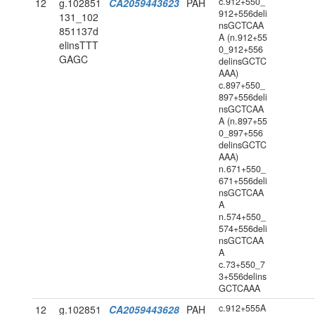
c.912+550_
12
g.102851
CA2059443623
PAH
912+556deli
131_102
nsGCTCAA
851137d
A (n.912+55
elinsTTT
0_912+556
GAGC
delinsGCTC
AAA)
c.897+550_
897+556deli
nsGCTCAA
A (n.897+55
0_897+556
delinsGCTC
AAA)
n.671+550_
671+556deli
nsGCTCAA
A
n.574+550_
574+556deli
nsGCTCAA
A
c.73+550_7
3+556delins
GCTCAAA
c.912+555A
12
g.102851
CA2059443628
PAH