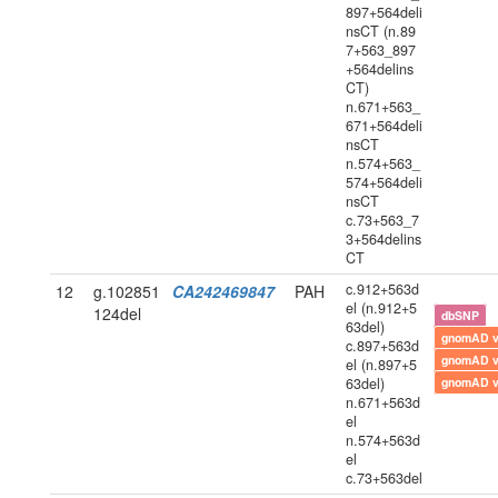
897+564deli
nsCT (n.89
7+563_897
+564delins
CT)
n.671+563_
671+564deli
nsCT
n.574+563_
574+564deli
nsCT
c.73+563_7
3+564delins
CT
c.912+563d
12
g.102851
CA242469847
PAH
el (n.912+5
124del
dbSNP
63del)
gnomAD 
c.897+563d
gnomAD 
el (n.897+5
63del)
gnomAD 
n.671+563d
el
n.574+563d
el
c.73+563del