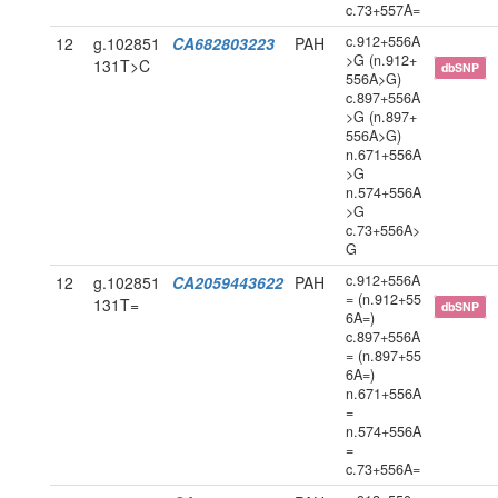
c.73+557A=
c.912+556A
12
g.102851
CA682803223
PAH
>G (n.912+
131T>C
dbSNP
556A>G)
c.897+556A
>G (n.897+
556A>G)
n.671+556A
>G
n.574+556A
>G
c.73+556A>
G
c.912+556A
12
g.102851
CA2059443622
PAH
= (n.912+55
131T=
dbSNP
6A=)
c.897+556A
= (n.897+55
6A=)
n.671+556A
=
n.574+556A
=
c.73+556A=