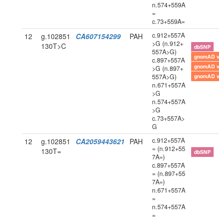
n.574+559A
=
c.73+559A=
c.912+557A
12
g.102851
CA607154299
PAH
>G (n.912+
130T>C
dbSNP
557A>G)
gnomAD 
c.897+557A
gnomAD 
>G (n.897+
557A>G)
gnomAD 
n.671+557A
>G
n.574+557A
>G
c.73+557A>
G
c.912+557A
12
g.102851
CA2059443621
PAH
= (n.912+55
130T=
dbSNP
7A=)
c.897+557A
= (n.897+55
7A=)
n.671+557A
=
n.574+557A
=