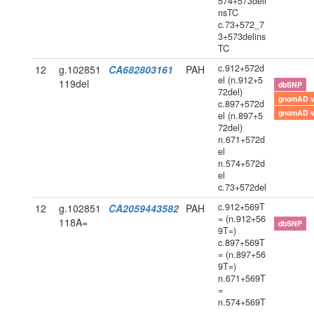
574+573deli
nsTC
c.73+572_7
3+573delins
TC
c.912+572d
12
g.102851
CA682803161
PAH
el (n.912+5
119del
dbSNP
72del)
gnomAD 
c.897+572d
gnomAD 
el (n.897+5
72del)
n.671+572d
el
n.574+572d
el
c.73+572del
c.912+569T
12
g.102851
CA2059443582
PAH
= (n.912+56
118A=
dbSNP
9T=)
c.897+569T
= (n.897+56
9T=)
n.671+569T
=
n.574+569T