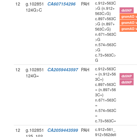
c.912+563C
12
g.102851
CA607154296
PAH
>G (n.912+
124G>C
dbSNP
563C>G)
gnomAD 
c.897+563C
gnomAD 
>G (n.897+
563C>G)
gnomAD 
n.671+563C
>G
n.574+563C
>G
c.73+563C>
G
c.912+563C
12
g.102851
CA2059443597
PAH
= (n.912+56
124G=
dbSNP
3C=)
dbSNP
c.897+563C
= (n.897+56
3C=)
n.671+563C
=
n.574+563C
=
c.73+563C=
c.912+561_
12
g.102851
CA2059443599
PAH
912+562deli
125_102