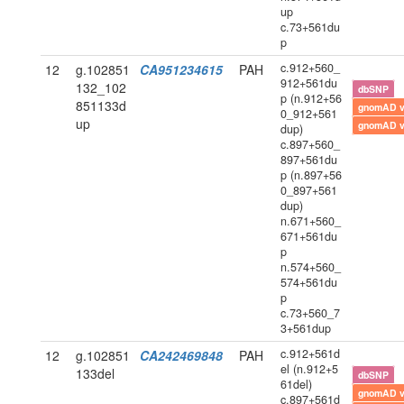
up
c.73+561du
p
c.912+560_
12
g.102851
CA951234615
PAH
912+561du
132_102
dbSNP
p (n.912+56
851133d
gnomAD 
0_912+561
up
gnomAD 
dup)
c.897+560_
897+561du
p (n.897+56
0_897+561
dup)
n.671+560_
671+561du
p
n.574+560_
574+561du
p
c.73+560_7
3+561dup
c.912+561d
12
g.102851
CA242469848
PAH
el (n.912+5
133del
dbSNP
61del)
gnomAD 
c.897+561d