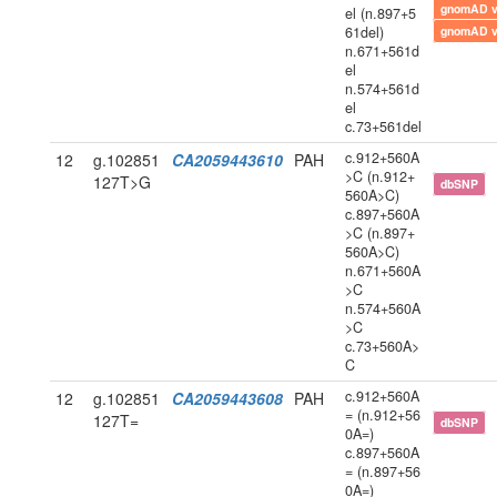
gnomAD 
el (n.897+5
61del)
gnomAD 
n.671+561d
el
n.574+561d
el
c.73+561del
c.912+560A
12
g.102851
CA2059443610
PAH
>C (n.912+
127T>G
dbSNP
560A>C)
c.897+560A
>C (n.897+
560A>C)
n.671+560A
>C
n.574+560A
>C
c.73+560A>
C
c.912+560A
12
g.102851
CA2059443608
PAH
= (n.912+56
127T=
dbSNP
0A=)
c.897+560A
= (n.897+56
0A=)