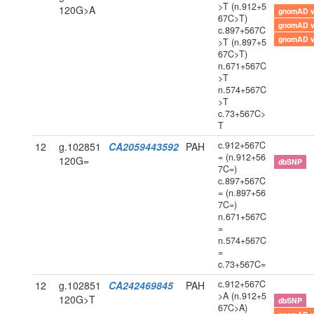
>T (n.912+5
120G>A
gnomAD 
67C>T)
gnomAD 
c.897+567C
gnomAD 
>T (n.897+5
67C>T)
n.671+567C
>T
n.574+567C
>T
c.73+567C>
T
c.912+567C
12
g.102851
CA2059443592
PAH
= (n.912+56
120G=
dbSNP
7C=)
c.897+567C
= (n.897+56
7C=)
n.671+567C
=
n.574+567C
=
c.73+567C=
c.912+567C
12
g.102851
CA242469845
PAH
>A (n.912+5
120G>T
dbSNP
67C>A)