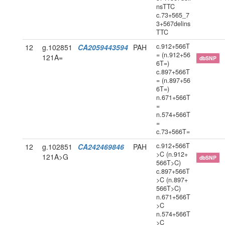
nsTTC
c.73+565_7
3+567delins
TTC
c.912+566T
12
g.102851
CA2059443594
PAH
= (n.912+56
121A=
dbSNP
6T=)
c.897+566T
= (n.897+56
6T=)
n.671+566T
=
n.574+566T
=
c.73+566T=
c.912+566T
12
g.102851
CA242469846
PAH
>C (n.912+
121A>G
dbSNP
566T>C)
c.897+566T
>C (n.897+
566T>C)
n.671+566T
>C
n.574+566T
>C