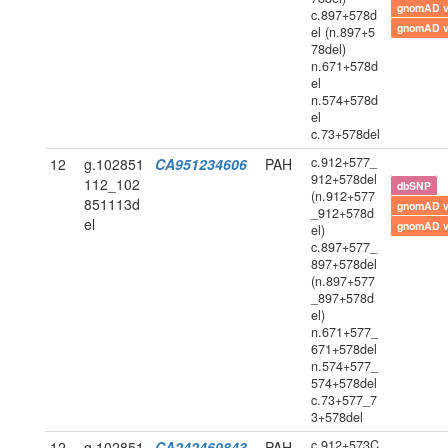
gnomAD 
c.897+578d
gnomAD 
el (n.897+5
78del)
n.671+578d
el
n.574+578d
el
c.73+578del
c.912+577_
12
g.102851
CA951234606
PAH
912+578del
112_102
dbSNP
(n.912+577
851113d
gnomAD 
_912+578d
el
gnomAD 
el)
c.897+577_
897+578del
(n.897+577
_897+578d
el)
n.671+577_
671+578del
n.574+577_
574+578del
c.73+577_7
3+578del
c.912+573C
12
g.102851
CA242469843
PAH