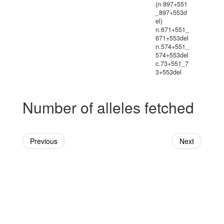
(n.897+551
_897+553d
el)
n.671+551_
671+553del
n.574+551_
574+553del
c.73+551_7
3+553del
Number of alleles fetched
Previous
Next
Powered By Genboree