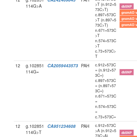
>T (n.912+5
114G>A
dbSNP
73C>T)
gnomAD 
c.897+573C
gnomAD 
>T (n.897+5
73C>T)
gnomAD 
n.671+573C
>T
n.574+573C
>T
c.73+573C>
T
c.912+573C
12
g.102851
CA2059443573
PAH
= (n.912+57
114G=
dbSNP
3C=)
c.897+573C
= (n.897+57
3C=)
n.671+573C
=
n.574+573C
=
c.73+573C=
c.912+573C
12
g.102851
CA951234608
PAH
>A (n.912+5
114G>T
dbSNP
73C>A)