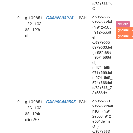
c.73+566T>
C
c.912+565_
12
g.102851
CA682803215
PAH
912+566del
122_102
dbSNP
(n.912+565
851123d
gnomAD 
_912+566d
el
gnomAD 
el)
c.897+565_
897+566del
(n.897+565
_897+566d
el)
n.671+565_
671+566del
n.574+565_
574+566del
c.73+565_7
3+566del
c.912+563_
12
g.102851
CA2059443595
PAH
912+564deli
123_102
nsCT (n.91
851124d
2+563_912
elinsAG
+564delins
CT)
c.897+563_