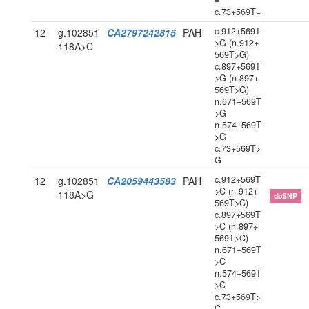
=
c.73+569T=
c.912+569T
12
g.102851
CA2797242815
PAH
>G (n.912+
118A>C
569T>G)
c.897+569T
>G (n.897+
569T>G)
n.671+569T
>G
n.574+569T
>G
c.73+569T>
G
c.912+569T
12
g.102851
CA2059443583
PAH
>C (n.912+
118A>G
dbSNP
569T>C)
c.897+569T
>C (n.897+
569T>C)
n.671+569T
>C
n.574+569T
>C
c.73+569T>
C