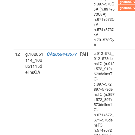
gnomAD 
c.897+573C
gnomAD 
>A (n.897+5
73C>A)
n.671+573C
>A
n.574+573C
>A
c.73+573C>
A
c.912+572_
12
g.102851
CA2059443577
PAH
912+573deli
114_102
nsTC (n.912
851115d
+572_912+
elinsGA
573delinsT
C)
c.897+572_
897+573deli
nsTC (n.897
+572_897+
573delinsT
C)
n.671+572_
671+573deli
nsTC
n.574+572_