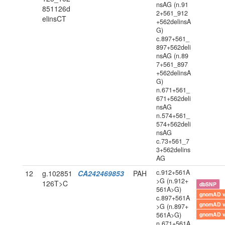
nsAG (n.91
851126d
2+561_912
elinsCT
+562delinsA
G)
c.897+561_
897+562deli
nsAG (n.89
7+561_897
+562delinsA
G)
n.671+561_
671+562deli
nsAG
n.574+561_
574+562deli
nsAG
c.73+561_7
3+562delins
AG
c.912+561A
12
g.102851
CA242469853
PAH
>G (n.912+
126T>C
dbSNP
561A>G)
gnomAD 
c.897+561A
gnomAD 
>G (n.897+
561A>G)
gnomAD 
n.671+561A