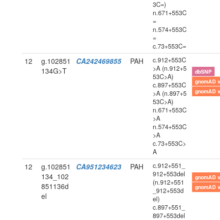
3C=)
n.671+553C
=
n.574+553C
=
c.73+553C=
c.912+553C
12
g.102851
CA242469855
PAH
>A (n.912+5
134G>T
dbSNP
53C>A)
gnomAD 
c.897+553C
gnomAD 
>A (n.897+5
53C>A)
n.671+553C
>A
n.574+553C
>A
c.73+553C>
A
c.912+551_
12
g.102851
CA951234623
PAH
912+553del
134_102
gnomAD 
(n.912+551
851136d
gnomAD 
_912+553d
el
el)
c.897+551_
897+553del