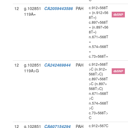
c.912+568T
12
g.102851
CA2059443586
PAH
= (n.912+56
119A=
dbSNP
8T=)
c.897+568T
= (n.897+56
8T=)
n.671+568T
=
n.574+568T
=
c.73+568T=
c.912+568T
12
g.102851
CA242469844
PAH
>C (n.912+
119A>G
dbSNP
568T>C)
c.897+568T
>C (n.897+
568T>C)
n.671+568T
>C
n.574+568T
>C
c.73+568T>
C
c.912+567C
12
g.102851
CA607154294
PAH