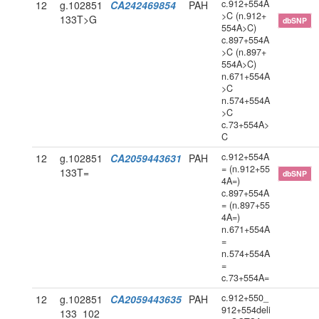
c.912+554A
12
g.102851
CA242469854
PAH
>C (n.912+
133T>G
dbSNP
554A>C)
c.897+554A
>C (n.897+
554A>C)
n.671+554A
>C
n.574+554A
>C
c.73+554A>
C
c.912+554A
12
g.102851
CA2059443631
PAH
= (n.912+55
133T=
dbSNP
4A=)
c.897+554A
= (n.897+55
4A=)
n.671+554A
=
n.574+554A
=
c.73+554A=
c.912+550_
12
g.102851
CA2059443635
PAH
912+554deli
133_102