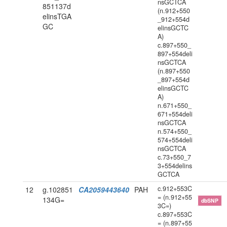
nsGCTCA
851137d
(n.912+550
elinsTGA
_912+554d
GC
elinsGCTC
A)
c.897+550_
897+554deli
nsGCTCA
(n.897+550
_897+554d
elinsGCTC
A)
n.671+550_
671+554deli
nsGCTCA
n.574+550_
574+554deli
nsGCTCA
c.73+550_7
3+554delins
GCTCA
c.912+553C
12
g.102851
CA2059443640
PAH
= (n.912+55
134G=
dbSNP
3C=)
c.897+553C
= (n.897+55