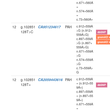
n.671+560A
=
n.574+560A
=
c.73+560A=
c.912+559A
12
g.102851
CA951234617
PAH
>G (n.912+
128T>C
dbSNP
559A>G)
gnomAD 
c.897+559A
gnomAD 
>G (n.897+
559A>G)
n.671+559A
>G
n.574+559A
>G
c.73+559A>
G
c.912+559A
12
g.102851
CA2059443616
PAH
= (n.912+55
128T=
dbSNP
9A=)
c.897+559A
= (n.897+55
9A=)
n.671+559A
=