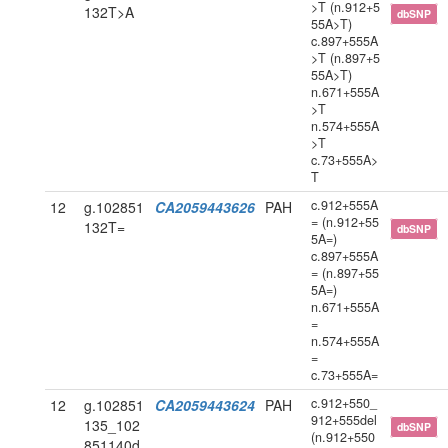
>T (n.912+5
132T>A
dbSNP
55A>T)
c.897+555A
>T (n.897+5
55A>T)
n.671+555A
>T
n.574+555A
>T
c.73+555A>
T
c.912+555A
12
g.102851
CA2059443626
PAH
= (n.912+55
132T=
dbSNP
5A=)
c.897+555A
= (n.897+55
5A=)
n.671+555A
=
n.574+555A
=
c.73+555A=
c.912+550_
12
g.102851
CA2059443624
PAH
912+555del
135_102
dbSNP
(n.912+550
851140d