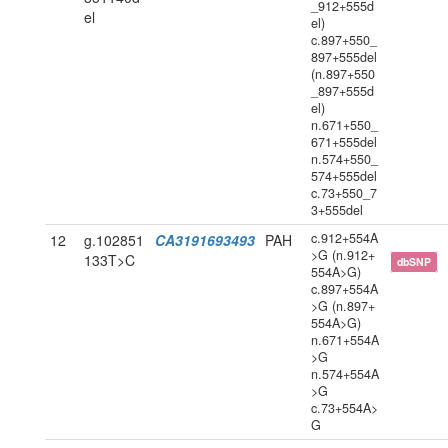
_912+555d
el
el)
c.897+550_
897+555del
(n.897+550
_897+555d
el)
n.671+550_
671+555del
n.574+550_
574+555del
c.73+550_7
3+555del
c.912+554A
12
g.102851
CA3191693493
PAH
>G (n.912+
133T>C
dbSNP
554A>G)
c.897+554A
>G (n.897+
554A>G)
n.671+554A
>G
n.574+554A
>G
c.73+554A>
G