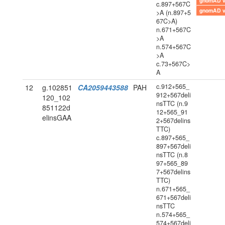
gnomAD 
c.897+567C
gnomAD 
>A (n.897+5
67C>A)
n.671+567C
>A
n.574+567C
>A
c.73+567C>
A
c.912+565_
12
g.102851
CA2059443588
PAH
912+567deli
120_102
nsTTC (n.9
851122d
12+565_91
elinsGAA
2+567delins
TTC)
c.897+565_
897+567deli
nsTTC (n.8
97+565_89
7+567delins
TTC)
n.671+565_
671+567deli
nsTTC
n.574+565_
574+567deli