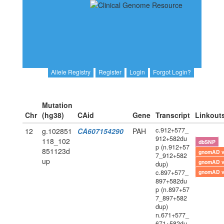
Allele Registry
Register
Login
Forgot Login?
Mutation
Chr
(hg38)
CAid
Gene
Transcript
Linkout
c.912+577_
12
g.102851
CA607154290
PAH
912+582du
118_102
dbSNP
p (n.912+57
851123d
gnomAD 
7_912+582
up
gnomAD 
dup)
c.897+577_
gnomAD 
897+582du
p (n.897+57
7_897+582
dup)
n.671+577_
671+582du