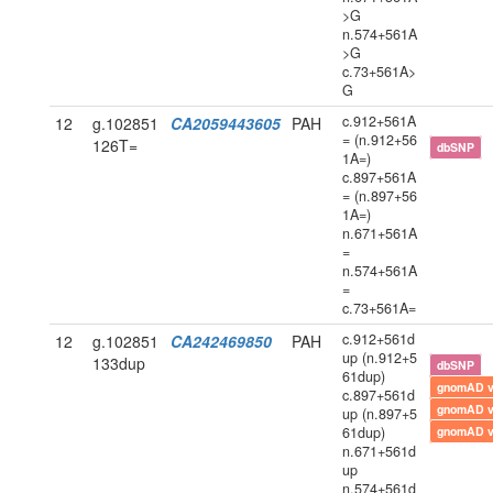
>G
n.574+561A
>G
c.73+561A>
G
c.912+561A
12
g.102851
CA2059443605
PAH
= (n.912+56
126T=
dbSNP
1A=)
c.897+561A
= (n.897+56
1A=)
n.671+561A
=
n.574+561A
=
c.73+561A=
c.912+561d
12
g.102851
CA242469850
PAH
up (n.912+5
133dup
dbSNP
61dup)
gnomAD 
c.897+561d
gnomAD 
up (n.897+5
61dup)
gnomAD 
n.671+561d
up
n.574+561d