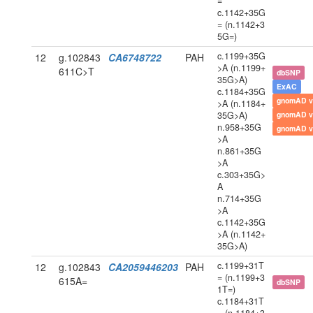
=
c.1142+35G
= (n.1142+3
5G=)
c.1199+35G
12
g.102843
CA6748722
PAH
>A (n.1199+
611C>T
dbSNP
35G>A)
ExAC
c.1184+35G
gnomAD v
>A (n.1184+
35G>A)
gnomAD v
n.958+35G
gnomAD v
>A
n.861+35G
>A
c.303+35G>
A
n.714+35G
>A
c.1142+35G
>A (n.1142+
35G>A)
c.1199+31T
12
g.102843
CA2059446203
PAH
= (n.1199+3
615A=
dbSNP
1T=)
c.1184+31T