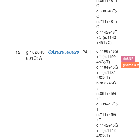
n.861+48T>
C
c.303+48T>
C
n.714+48T>
C
c.1142+48T
>C (n.1142
+48T>C)
c.1199+45G
12
g.102843
CA2620506629
PAH
>T (n.1199+
601C>A
dbSNP
45G>T)
gnomAD v
c.1184+45G
>T (n.1184+
45G>T)
n.958+45G
>T
n.861+45G
>T
c.303+45G>
T
n.714+45G
>T
c.1142+45G
>T (n.1142+
45G>T)