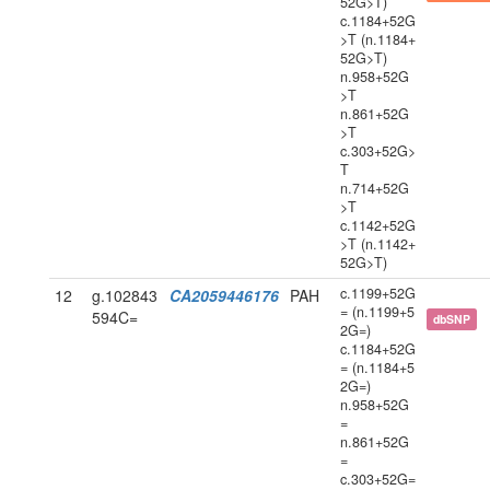
52G>T)
c.1184+52G
>T (n.1184+
52G>T)
n.958+52G
>T
n.861+52G
>T
c.303+52G>
T
n.714+52G
>T
c.1142+52G
>T (n.1142+
52G>T)
c.1199+52G
12
g.102843
CA2059446176
PAH
= (n.1199+5
594C=
dbSNP
2G=)
c.1184+52G
= (n.1184+5
2G=)
n.958+52G
=
n.861+52G
=
c.303+52G=