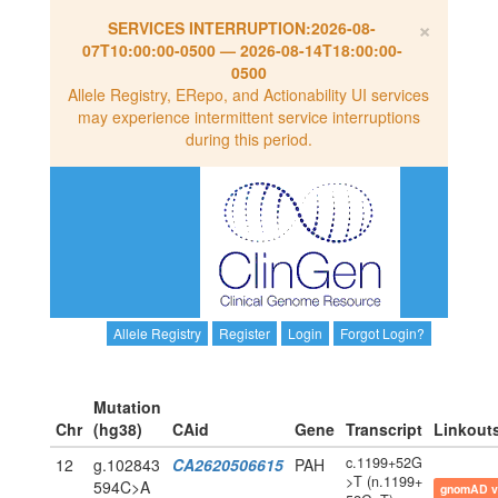
×
SERVICES INTERRUPTION:
2026-08-
07T10:00:00-0500
—
2026-08-14T18:00:00-
0500
Allele Registry, ERepo, and Actionability UI services
may experience intermittent service interruptions
during this period.
Allele Registry
Register
Login
Forgot Login?
Mutation
Chr
(hg38)
CAid
Gene
Transcript
Linkout
c.1199+52G
12
g.102843
CA2620506615
PAH
>T (n.1199+
594C>A
gnomAD v