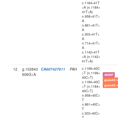
c.1184+41T
>A (n.1184+
41T>A)
n.958+41T>
A
n.861+41T>
A
c.303+41T>
A
n.714+41T>
A
c.1142+41T
>A (n.1142+
41T>A)
c.1199+40C
12
g.102843
CA607427611
PAH
>T (n.1199+
606G>A
dbSNP
40C>T)
gnomAD v
c.1184+40C
gnomAD v
>T (n.1184+
40C>T)
n.958+40C>
T
n.861+40C>
T
c.303+40C>
T