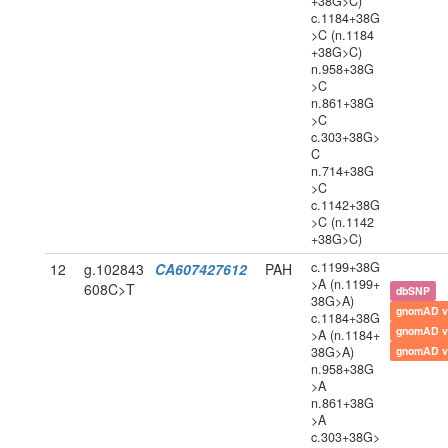
+38G>C)
c.1184+38G
>C (n.1184
+38G>C)
n.958+38G
>C
n.861+38G
>C
c.303+38G>
C
n.714+38G
>C
c.1142+38G
>C (n.1142
+38G>C)
c.1199+38G
12
g.102843
CA607427612
PAH
>A (n.1199+
608C>T
dbSNP
38G>A)
gnomAD v
c.1184+38G
gnomAD v
>A (n.1184+
38G>A)
gnomAD v
n.958+38G
>A
n.861+38G
>A
c.303+38G>