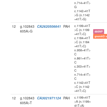
n.714+41T>
G
c.1142+41T
>G (n.1142
+41T>G)
c.1199+41T
12
g.102843
CA2620506641
PAH
>C (n.1199
605A>G
dbSNP
+41T>C)
gnomAD v
c.1184+41T
>C (n.1184
+41T>C)
n.958+41T>
C
n.861+41T>
C
c.303+41T>
C
n.714+41T>
C
c.1142+41T
>C (n.1142
+41T>C)
c.1199+41T
12
g.102843
CA3021971124
PAH
>A (n.1199+
605A>T
41T>A)