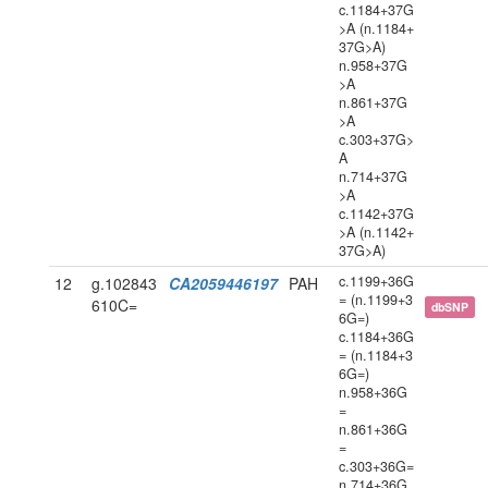
c.1184+37G
>A (n.1184+
37G>A)
n.958+37G
>A
n.861+37G
>A
c.303+37G>
A
n.714+37G
>A
c.1142+37G
>A (n.1142+
37G>A)
c.1199+36G
12
g.102843
CA2059446197
PAH
= (n.1199+3
610C=
dbSNP
6G=)
c.1184+36G
= (n.1184+3
6G=)
n.958+36G
=
n.861+36G
=
c.303+36G=
n.714+36G