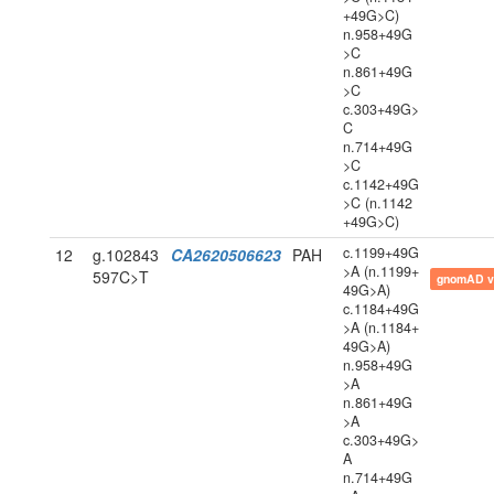
+49G>C)
n.958+49G
>C
n.861+49G
>C
c.303+49G>
C
n.714+49G
>C
c.1142+49G
>C (n.1142
+49G>C)
c.1199+49G
12
g.102843
CA2620506623
PAH
>A (n.1199+
597C>T
gnomAD v
49G>A)
c.1184+49G
>A (n.1184+
49G>A)
n.958+49G
>A
n.861+49G
>A
c.303+49G>
A
n.714+49G