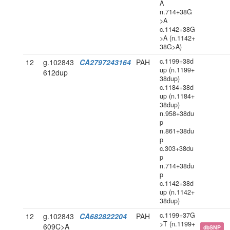
A
n.714+38G
>A
c.1142+38G
>A (n.1142+
38G>A)
c.1199+38d
12
g.102843
CA2797243164
PAH
up (n.1199+
612dup
38dup)
c.1184+38d
up (n.1184+
38dup)
n.958+38du
p
n.861+38du
p
c.303+38du
p
n.714+38du
p
c.1142+38d
up (n.1142+
38dup)
c.1199+37G
12
g.102843
CA682822204
PAH
>T (n.1199+
609C>A
dbSNP