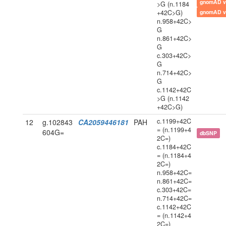
gnomAD v
>G (n.1184
+42C>G)
gnomAD v
n.958+42C>
G
n.861+42C>
G
c.303+42C>
G
n.714+42C>
G
c.1142+42C
>G (n.1142
+42C>G)
c.1199+42C
12
g.102843
CA2059446181
PAH
= (n.1199+4
604G=
dbSNP
2C=)
c.1184+42C
= (n.1184+4
2C=)
n.958+42C=
n.861+42C=
c.303+42C=
n.714+42C=
c.1142+42C
= (n.1142+4
2C=)