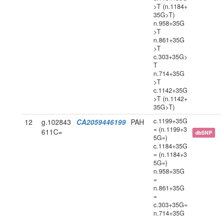
>T (n.1184+
35G>T)
n.958+35G
>T
n.861+35G
>T
c.303+35G>
T
n.714+35G
>T
c.1142+35G
>T (n.1142+
35G>T)
c.1199+35G
12
g.102843
CA2059446199
PAH
= (n.1199+3
611C=
dbSNP
5G=)
c.1184+35G
= (n.1184+3
5G=)
n.958+35G
=
n.861+35G
=
c.303+35G=
n.714+35G