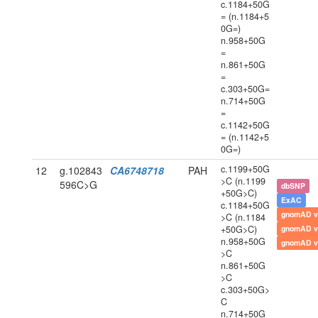
c.1184+50G
= (n.1184+5
0G=)
n.958+50G
=
n.861+50G
=
c.303+50G=
n.714+50G
=
c.1142+50G
= (n.1142+5
0G=)
c.1199+50G
12
g.102843
CA6748718
PAH
>C (n.1199
596C>G
dbSNP
+50G>C)
ExAC
c.1184+50G
gnomAD v
>C (n.1184
+50G>C)
gnomAD v
n.958+50G
gnomAD v
>C
n.861+50G
>C
c.303+50G>
C
n.714+50G