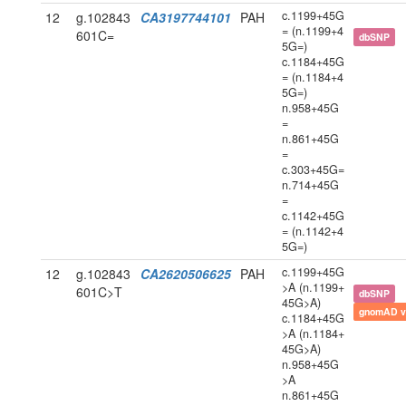
c.1199+45G
12
g.102843
CA3197744101
PAH
= (n.1199+4
601C=
dbSNP
5G=)
c.1184+45G
= (n.1184+4
5G=)
n.958+45G
=
n.861+45G
=
c.303+45G=
n.714+45G
=
c.1142+45G
= (n.1142+4
5G=)
c.1199+45G
12
g.102843
CA2620506625
PAH
>A (n.1199+
601C>T
dbSNP
45G>A)
gnomAD v
c.1184+45G
>A (n.1184+
45G>A)
n.958+45G
>A
n.861+45G