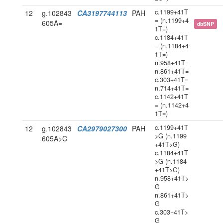
c.1199+41T
12
g.102843
CA3197744113
PAH
= (n.1199+4
605A=
dbSNP
1T=)
c.1184+41T
= (n.1184+4
1T=)
n.958+41T=
n.861+41T=
c.303+41T=
n.714+41T=
c.1142+41T
= (n.1142+4
1T=)
c.1199+41T
12
g.102843
CA2979027300
PAH
>G (n.1199
605A>C
+41T>G)
c.1184+41T
>G (n.1184
+41T>G)
n.958+41T>
G
n.861+41T>
G
c.303+41T>
G