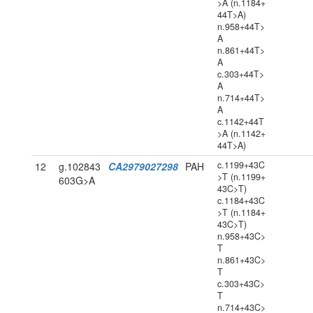
>A (n.1184+
44T>A)
n.958+44T>
A
n.861+44T>
A
c.303+44T>
A
n.714+44T>
A
c.1142+44T
>A (n.1142+
44T>A)
c.1199+43C
12
g.102843
CA2979027298
PAH
>T (n.1199+
603G>A
43C>T)
c.1184+43C
>T (n.1184+
43C>T)
n.958+43C>
T
n.861+43C>
T
c.303+43C>
T
n.714+43C>