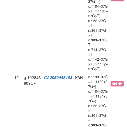
37G>T)
c.1184+37G
>T (n.1184+
37G>T)
n.958+37G
>T
n.861+37G
>T
c.303+37G>
T
n.714+37G
>T
c.1142+37G
>T (n.1142+
37G>T)
c.1199+37G
12
g.102843
CA2059446193
PAH
= (n.1199+3
609C=
dbSNP
7G=)
c.1184+37G
= (n.1184+3
7G=)
n.958+37G
=
n.861+37G
=
c.303+37G=