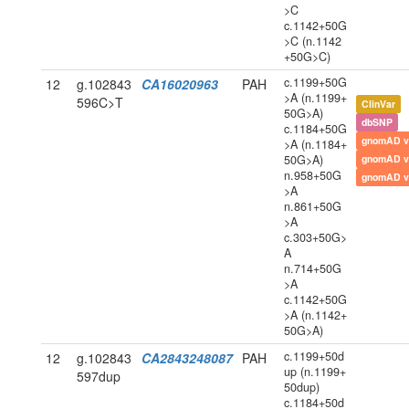
>C
c.1142+50G
>C (n.1142
+50G>C)
c.1199+50G
12
g.102843
CA16020963
PAH
>A (n.1199+
596C>T
ClinVar
50G>A)
dbSNP
c.1184+50G
gnomAD v
>A (n.1184+
50G>A)
gnomAD v
n.958+50G
gnomAD v
>A
n.861+50G
>A
c.303+50G>
A
n.714+50G
>A
c.1142+50G
>A (n.1142+
50G>A)
c.1199+50d
12
g.102843
CA2843248087
PAH
up (n.1199+
597dup
50dup)
c.1184+50d