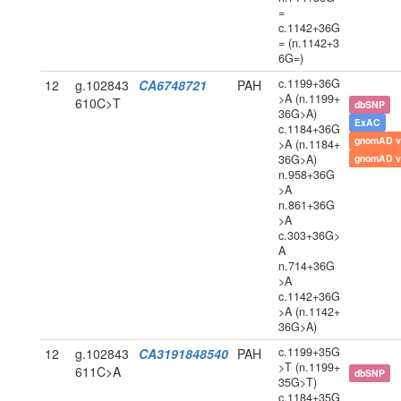
=
c.1142+36G
= (n.1142+3
6G=)
c.1199+36G
12
g.102843
CA6748721
PAH
>A (n.1199+
610C>T
dbSNP
36G>A)
ExAC
c.1184+36G
gnomAD v
>A (n.1184+
36G>A)
gnomAD v
n.958+36G
>A
n.861+36G
>A
c.303+36G>
A
n.714+36G
>A
c.1142+36G
>A (n.1142+
36G>A)
c.1199+35G
12
g.102843
CA3191848540
PAH
>T (n.1199+
611C>A
dbSNP
35G>T)
c.1184+35G