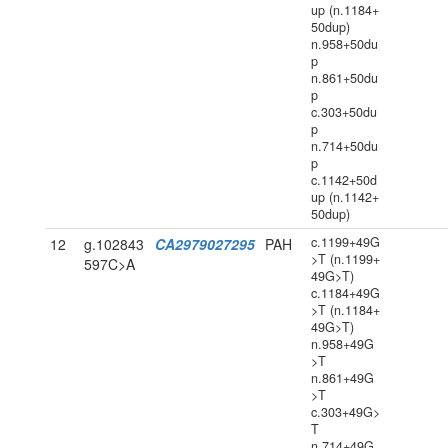
up (n.1184+
50dup)
n.958+50du
p
n.861+50du
p
c.303+50du
p
n.714+50du
p
c.1142+50d
up (n.1142+
50dup)
c.1199+49G
12
g.102843
CA2979027295
PAH
>T (n.1199+
597C>A
49G>T)
c.1184+49G
>T (n.1184+
49G>T)
n.958+49G
>T
n.861+49G
>T
c.303+49G>
T
n.714+49G