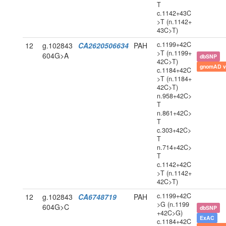
T
c.1142+43C
>T (n.1142+
43C>T)
c.1199+42C
12
g.102843
CA2620506634
PAH
>T (n.1199+
604G>A
dbSNP
42C>T)
gnomAD v
c.1184+42C
>T (n.1184+
42C>T)
n.958+42C>
T
n.861+42C>
T
c.303+42C>
T
n.714+42C>
T
c.1142+42C
>T (n.1142+
42C>T)
c.1199+42C
12
g.102843
CA6748719
PAH
>G (n.1199
604G>C
dbSNP
+42C>G)
ExAC
c.1184+42C