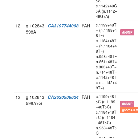
>A
c.1142+49G
>A (n.1142+
49G>A)
c.1199+48T
12
g.102843
CA3197744098
PAH
= (n.1199+4
598A=
dbSNP
8T=)
c.1184+48T
= (n.1184+4
8T=)
n.958+48T=
n.861+48T=
c.303+48T=
n.714+48T=
c.1142+48T
= (n.1142+4
8T=)
c.1199+48T
12
g.102843
CA2620506624
PAH
>C (n.1199
598A>G
dbSNP
+48T>C)
gnomAD v
c.1184+48T
>C (n.1184
+48T>C)
n.958+48T>
C