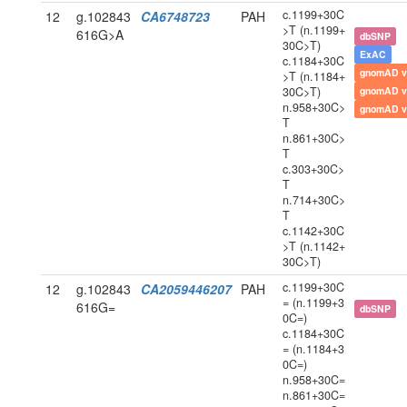
c.1199+30C
12
g.102843
CA6748723
PAH
>T (n.1199+
616G>A
dbSNP
30C>T)
ExAC
c.1184+30C
gnomAD v
>T (n.1184+
30C>T)
gnomAD v
n.958+30C>
gnomAD v
T
n.861+30C>
T
c.303+30C>
T
n.714+30C>
T
c.1142+30C
>T (n.1142+
30C>T)
c.1199+30C
12
g.102843
CA2059446207
PAH
= (n.1199+3
616G=
dbSNP
0C=)
c.1184+30C
= (n.1184+3
0C=)
n.958+30C=
n.861+30C=