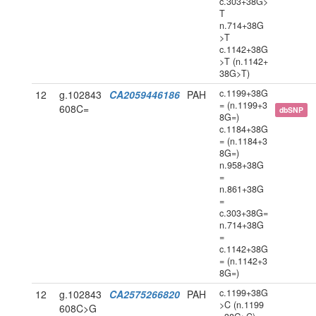
c.303+38G>
T
n.714+38G
>T
c.1142+38G
>T (n.1142+
38G>T)
c.1199+38G
12
g.102843
CA2059446186
PAH
= (n.1199+3
608C=
dbSNP
8G=)
c.1184+38G
= (n.1184+3
8G=)
n.958+38G
=
n.861+38G
=
c.303+38G=
n.714+38G
=
c.1142+38G
= (n.1142+3
8G=)
c.1199+38G
12
g.102843
CA2575266820
PAH
>C (n.1199
608C>G