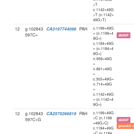
>T
c.1142+49G
>T (n.1142+
49G>T)
c.1199+49G
12
g.102843
CA3197744096
PAH
= (n.1199+4
597C=
dbSNP
9G=)
c.1184+49G
= (n.1184+4
9G=)
n.958+49G
=
n.861+49G
=
c.303+49G=
n.714+49G
=
c.1142+49G
= (n.1142+4
9G=)
c.1199+49G
12
g.102843
CA2575266819
PAH
>C (n.1199
597C>G
dbSNP
+49G>C)
gnomAD v
c.1184+49G
>C (n.1184