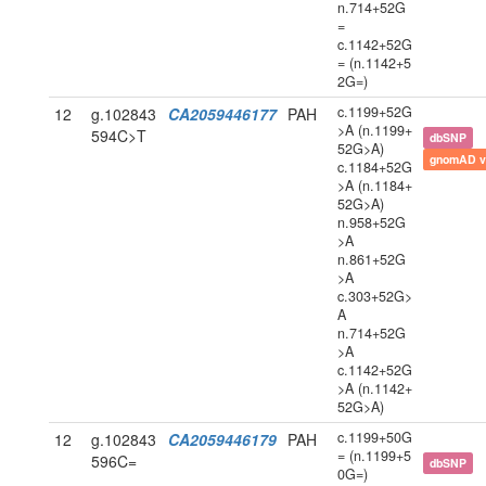
n.714+52G
=
c.1142+52G
= (n.1142+5
2G=)
c.1199+52G
12
g.102843
CA2059446177
PAH
>A (n.1199+
594C>T
dbSNP
52G>A)
gnomAD v
c.1184+52G
>A (n.1184+
52G>A)
n.958+52G
>A
n.861+52G
>A
c.303+52G>
A
n.714+52G
>A
c.1142+52G
>A (n.1142+
52G>A)
c.1199+50G
12
g.102843
CA2059446179
PAH
= (n.1199+5
596C=
dbSNP
0G=)