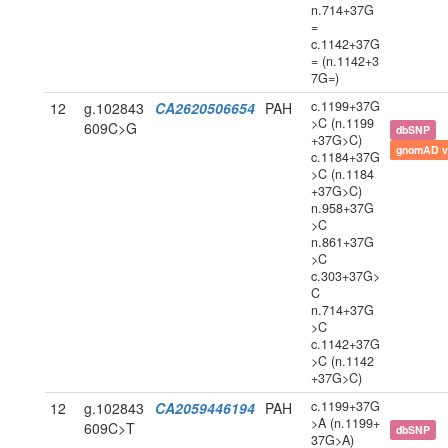
n.714+37G
=
c.1142+37G
= (n.1142+3
7G=)
c.1199+37G
12
g.102843
CA2620506654
PAH
>C (n.1199
609C>G
dbSNP
+37G>C)
gnomAD v
c.1184+37G
>C (n.1184
+37G>C)
n.958+37G
>C
n.861+37G
>C
c.303+37G>
C
n.714+37G
>C
c.1142+37G
>C (n.1142
+37G>C)
c.1199+37G
12
g.102843
CA2059446194
PAH
>A (n.1199+
609C>T
dbSNP
37G>A)