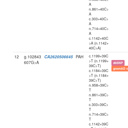
A
n.861+40C>
A
c.303+40C>
A
n.714+40C>
A
c.1142+40C
>A (n.1142+
40C>A)
c.1199+39C
12
g.102843
CA2620506645
PAH
>T (n.1199+
607G>A
dbSNP
39C>T)
gnomAD v
c.1184+39C
>T (n.1184+
39C>T)
n.958+39C>
T
n.861+39C>
T
c.303+39C>
T
n.714+39C>
T
c.1142+39C