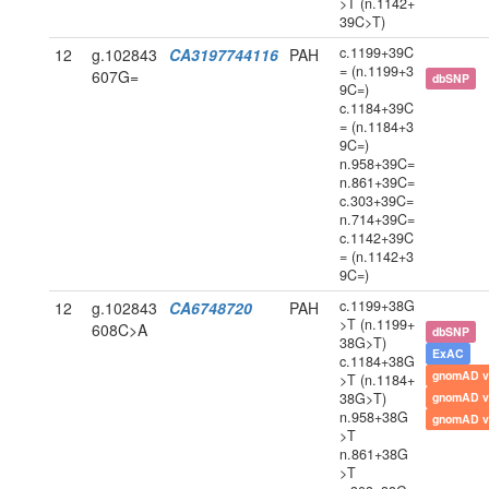
>T (n.1142+
39C>T)
c.1199+39C
12
g.102843
CA3197744116
PAH
= (n.1199+3
607G=
dbSNP
9C=)
c.1184+39C
= (n.1184+3
9C=)
n.958+39C=
n.861+39C=
c.303+39C=
n.714+39C=
c.1142+39C
= (n.1142+3
9C=)
c.1199+38G
12
g.102843
CA6748720
PAH
>T (n.1199+
608C>A
dbSNP
38G>T)
ExAC
c.1184+38G
gnomAD v
>T (n.1184+
38G>T)
gnomAD v
n.958+38G
gnomAD v
>T
n.861+38G
>T