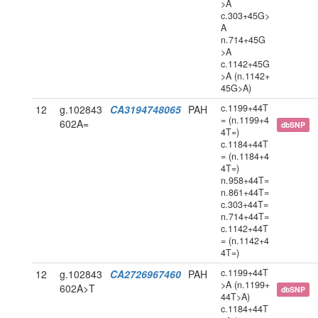
>A
c.303+45G>
A
n.714+45G
>A
c.1142+45G
>A (n.1142+
45G>A)
c.1199+44T
12
g.102843
CA3194748065
PAH
= (n.1199+4
602A=
dbSNP
4T=)
c.1184+44T
= (n.1184+4
4T=)
n.958+44T=
n.861+44T=
c.303+44T=
n.714+44T=
c.1142+44T
= (n.1142+4
4T=)
c.1199+44T
12
g.102843
CA2726967460
PAH
>A (n.1199+
602A>T
dbSNP
44T>A)
c.1184+44T