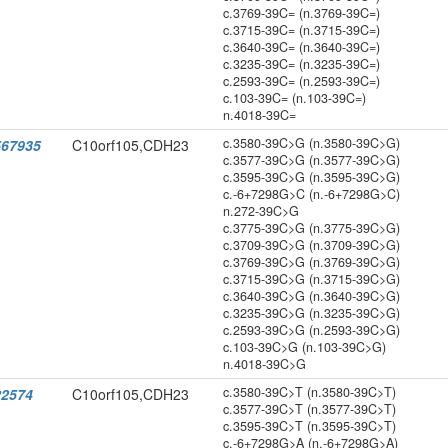
c.3769-39C= (n.3769-39C=)
c.3715-39C= (n.3715-39C=)
c.3640-39C= (n.3640-39C=)
c.3235-39C= (n.3235-39C=)
c.2593-39C= (n.2593-39C=)
c.103-39C= (n.103-39C=)
n.4018-39C=
c.3580-39C>G (n.3580-39C>G)
67935
C10orf105,CDH23
c.3577-39C>G (n.3577-39C>G)
c.3595-39C>G (n.3595-39C>G)
c.-6+7298G>C (n.-6+7298G>C)
n.272-39C>G
c.3775-39C>G (n.3775-39C>G)
c.3709-39C>G (n.3709-39C>G)
c.3769-39C>G (n.3769-39C>G)
c.3715-39C>G (n.3715-39C>G)
c.3640-39C>G (n.3640-39C>G)
c.3235-39C>G (n.3235-39C>G)
c.2593-39C>G (n.2593-39C>G)
c.103-39C>G (n.103-39C>G)
n.4018-39C>G
c.3580-39C>T (n.3580-39C>T)
2574
C10orf105,CDH23
c.3577-39C>T (n.3577-39C>T)
c.3595-39C>T (n.3595-39C>T)
c.-6+7298G>A (n.-6+7298G>A)