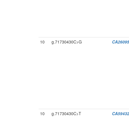
10
g.71730430C>G
CA26095
10
g.71730430C>T
CA59432