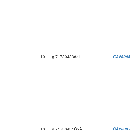
10
g.71730433del
CA26095
10
g.71730431C>A
CA26095