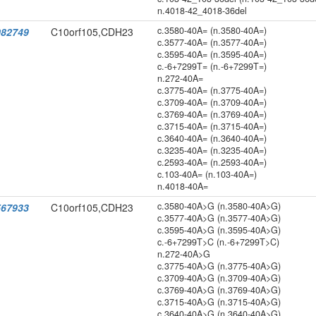
n.4018-42_4018-36del
c.3580-40A= (n.3580-40A=)
82749
C10orf105,CDH23
c.3577-40A= (n.3577-40A=)
c.3595-40A= (n.3595-40A=)
c.-6+7299T= (n.-6+7299T=)
n.272-40A=
c.3775-40A= (n.3775-40A=)
c.3709-40A= (n.3709-40A=)
c.3769-40A= (n.3769-40A=)
c.3715-40A= (n.3715-40A=)
c.3640-40A= (n.3640-40A=)
c.3235-40A= (n.3235-40A=)
c.2593-40A= (n.2593-40A=)
c.103-40A= (n.103-40A=)
n.4018-40A=
c.3580-40A>G (n.3580-40A>G)
67933
C10orf105,CDH23
c.3577-40A>G (n.3577-40A>G)
c.3595-40A>G (n.3595-40A>G)
c.-6+7299T>C (n.-6+7299T>C)
n.272-40A>G
c.3775-40A>G (n.3775-40A>G)
c.3709-40A>G (n.3709-40A>G)
c.3769-40A>G (n.3769-40A>G)
c.3715-40A>G (n.3715-40A>G)
c.3640-40A>G (n.3640-40A>G)