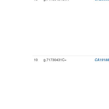
10
g.71730431C=
CA19188