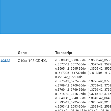
Gene
Transcript
c.3580-42_3580-36del (n.3580-42_3580
40522
C10orf105,CDH23
c.3577-42_3577-36del (n.3577-42_3577
c.3595-42_3595-36del (n.3595-42_3595
c.-6+7295_-6+7301del (n.-6+7295_-6+7
n.272-42_272-36del
c.3775-42_3775-36del (n.3775-42_3775
c.3709-42_3709-36del (n.3709-42_3709
c.3769-42_3769-36del (n.3769-42_3769
c.3715-42_3715-36del (n.3715-42_3715
c.3640-42_3640-36del (n.3640-42_3640
c.3235-42_3235-36del (n.3235-42_3235
c.2593-42_2593-36del (n.2593-42_2593
c.103-42_103-36del (n.103-42_103-36d