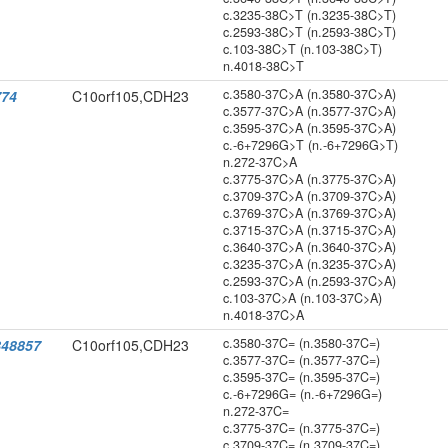
c.3235-38C>T (n.3235-38C>T)
c.2593-38C>T (n.2593-38C>T)
c.103-38C>T (n.103-38C>T)
n.4018-38C>T
c.3580-37C>A (n.3580-37C>A)
774
C10orf105,CDH23
c.3577-37C>A (n.3577-37C>A)
c.3595-37C>A (n.3595-37C>A)
c.-6+7296G>T (n.-6+7296G>T)
n.272-37C>A
c.3775-37C>A (n.3775-37C>A)
c.3709-37C>A (n.3709-37C>A)
c.3769-37C>A (n.3769-37C>A)
c.3715-37C>A (n.3715-37C>A)
c.3640-37C>A (n.3640-37C>A)
c.3235-37C>A (n.3235-37C>A)
c.2593-37C>A (n.2593-37C>A)
c.103-37C>A (n.103-37C>A)
n.4018-37C>A
c.3580-37C= (n.3580-37C=)
48857
C10orf105,CDH23
c.3577-37C= (n.3577-37C=)
c.3595-37C= (n.3595-37C=)
c.-6+7296G= (n.-6+7296G=)
n.272-37C=
c.3775-37C= (n.3775-37C=)
c.3709-37C= (n.3709-37C=)