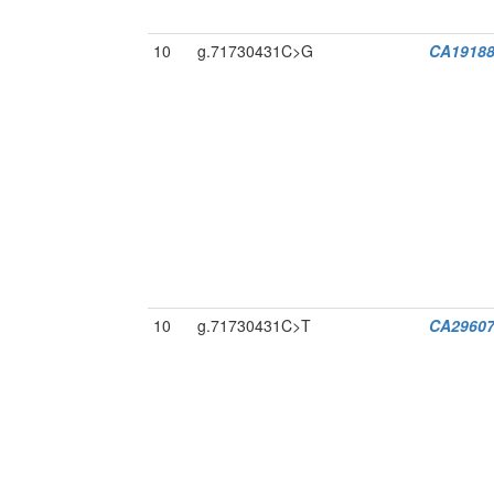
10
g.71730431C>G
CA19188
10
g.71730431C>T
CA29607