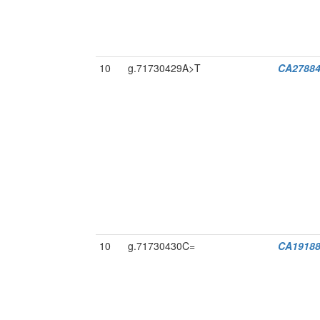
10
g.71730429A>T
CA27884
10
g.71730430C=
CA19188