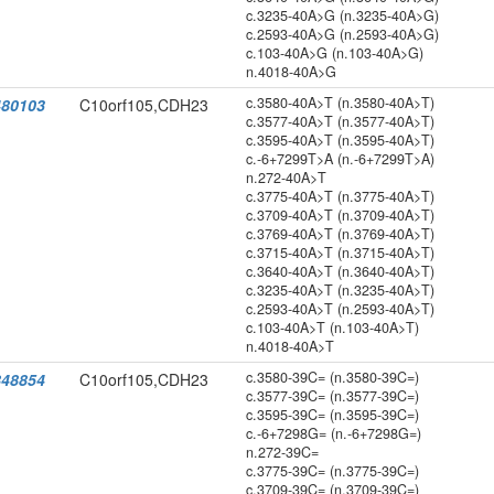
c.3235-40A>G (n.3235-40A>G)
c.2593-40A>G (n.2593-40A>G)
c.103-40A>G (n.103-40A>G)
n.4018-40A>G
c.3580-40A>T (n.3580-40A>T)
80103
C10orf105,CDH23
c.3577-40A>T (n.3577-40A>T)
c.3595-40A>T (n.3595-40A>T)
c.-6+7299T>A (n.-6+7299T>A)
n.272-40A>T
c.3775-40A>T (n.3775-40A>T)
c.3709-40A>T (n.3709-40A>T)
c.3769-40A>T (n.3769-40A>T)
c.3715-40A>T (n.3715-40A>T)
c.3640-40A>T (n.3640-40A>T)
c.3235-40A>T (n.3235-40A>T)
c.2593-40A>T (n.2593-40A>T)
c.103-40A>T (n.103-40A>T)
n.4018-40A>T
c.3580-39C= (n.3580-39C=)
48854
C10orf105,CDH23
c.3577-39C= (n.3577-39C=)
c.3595-39C= (n.3595-39C=)
c.-6+7298G= (n.-6+7298G=)
n.272-39C=
c.3775-39C= (n.3775-39C=)
c.3709-39C= (n.3709-39C=)