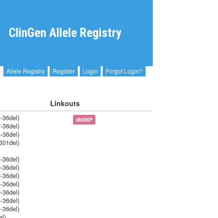
ClinGen Allele Registry
Allele Registry
Register
Login
Forgot Login?
Linkouts
-36del)
dbSNP
-36del)
-36del)
301del)
-36del)
-36del)
-36del)
-36del)
-36del)
-36del)
-36del)
el)