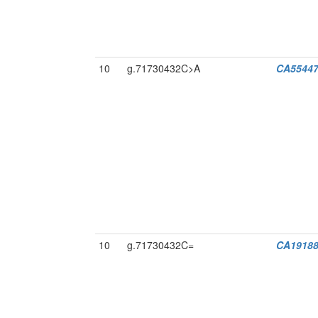
10
g.71730432C>A
CA5544
10
g.71730432C=
CA19188