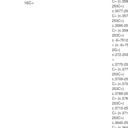
C= (n.358
16C=
253C=)
c.3577-2
C= (n.357
253C=)
c.3595-2
C= (n.359
253C=)
c.-6+751
= (n.-6+7
2G=)
n.272-25
=
c.3775-2
C= (n.377
253C=)
c.3709-2
C= (n.370
253C=)
c.3769-2
C= (n.376
253C=)
c.3715-2
C= (n.371
253C=)
c.3640-2
C= (n.364