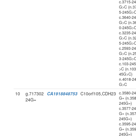
c.3715-2
G>C (n.3
5-245G>C
c.3640-2
G>C (n.3
0-245G>C
c.3235-2
G>C (n.3
5-245G>C
c.2593-2
G>C (n.2
3-245G>C
c.103-24
>C (n.103
45G>C)
n.4018-2
G>C
c.3580-2
10
g.717302
CA1918848753
C10orf105,CDH23
G= (n.358
24G=
245G=)
c.3577-2
G= (n.357
245G=)
c.3595-2
G= (n.359
245G=)