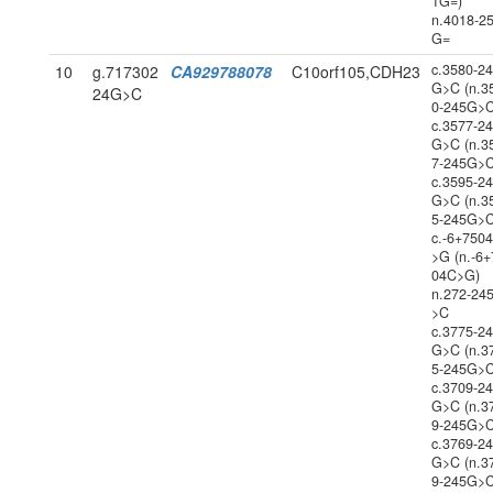
1G=)
n.4018-2
G=
c.3580-2
10
g.717302
CA929788078
C10orf105,CDH23
G>C (n.3
24G>C
0-245G>C
c.3577-2
G>C (n.3
7-245G>C
c.3595-2
G>C (n.3
5-245G>C
c.-6+750
>G (n.-6+
04C>G)
n.272-24
>C
c.3775-2
G>C (n.3
5-245G>C
c.3709-2
G>C (n.3
9-245G>C
c.3769-2
G>C (n.3
9-245G>C