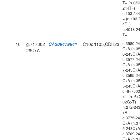
T= (n.259
244T=)
c.103-24
= (n.103-
4T=)
n.4018-2
T=
c.3580-2
10
g.717302
CA209479641
C10orf105,CDH23
C>A (n.3
26C>A
0-243C>A
c.3577-2
C>A (n.3
7-243C>A
c.3595-2
C>A (n.3
5-243C>A
c.-6+750
>T (n.-6+
02G>T)
n.272-24
>A
c.3775-2
C>A (n.3
5-243C>A
c.3709-2
C>A (n.3