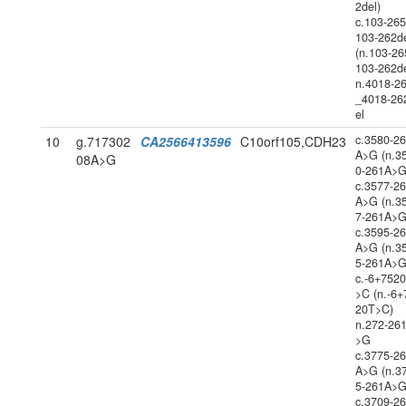
2del)
c.103-26
103-262d
(n.103-26
103-262de
n.4018-2
_4018-26
el
c.3580-2
10
g.717302
CA2566413596
C10orf105,CDH23
A>G (n.3
08A>G
0-261A>G
c.3577-2
A>G (n.3
7-261A>G
c.3595-2
A>G (n.3
5-261A>G
c.-6+752
>C (n.-6+
20T>C)
n.272-26
>G
c.3775-2
A>G (n.3
5-261A>G
c.3709-2