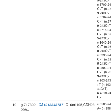
5-243C>T
c.3709-2
C>T (n.3
9-243C>T
c.3769-2
C>T (n.3
9-243C>T
c.3715-2
C>T (n.3
5-243C>T
c.3640-2
C>T (n.3
0-243C>T
c.3235-2
C>T (n.3
5-243C>T
c.2593-2
C>T (n.2
3-243C>T
c.103-24
>T (n.103
43C>T)
n.4018-2
C>T
c.3580-2
10
g.717302
CA1918848757
C10orf105,CDH23
A= (n.358
29A=