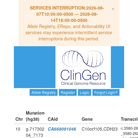
×
SERVICES INTERRUPTION:
2026-08-
07T10:00:00-0500
—
2026-08-
14T18:00:00-0500
Allele Registry, ERepo, and Actionability UI
services may experience intermittent service
interruptions during this period.
Allele Registry
Register
Login
Forgot Login?
Mutation
Chr
(hg38)
CAid
Gene
Transcri
c.3580-2
10
g.717302
CA668091046
C10orf105,CDH23
_3580-26
04_7173