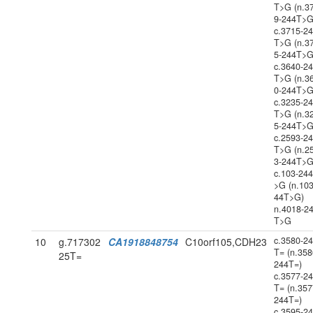
T>G (n.3
9-244T>G
c.3715-2
T>G (n.3
5-244T>G
c.3640-2
T>G (n.3
0-244T>G
c.3235-2
T>G (n.3
5-244T>G
c.2593-2
T>G (n.2
3-244T>G
c.103-24
>G (n.103
44T>G)
n.4018-2
T>G
c.3580-2
10
g.717302
CA1918848754
C10orf105,CDH23
T= (n.358
25T=
244T=)
c.3577-2
T= (n.357
244T=)
c.3595-2