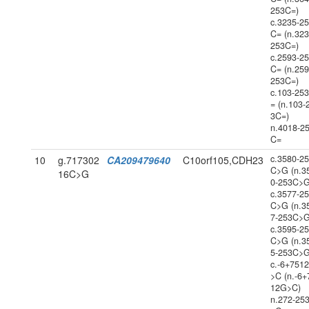
253C=)
c.3235-2
C= (n.323
253C=)
c.2593-2
C= (n.259
253C=)
c.103-25
= (n.103-
3C=)
n.4018-2
C=
c.3580-2
10
g.717302
CA209479640
C10orf105,CDH23
C>G (n.3
16C>G
0-253C>G
c.3577-2
C>G (n.3
7-253C>G
c.3595-2
C>G (n.3
5-253C>G
c.-6+751
>C (n.-6+
12G>C)
n.272-25