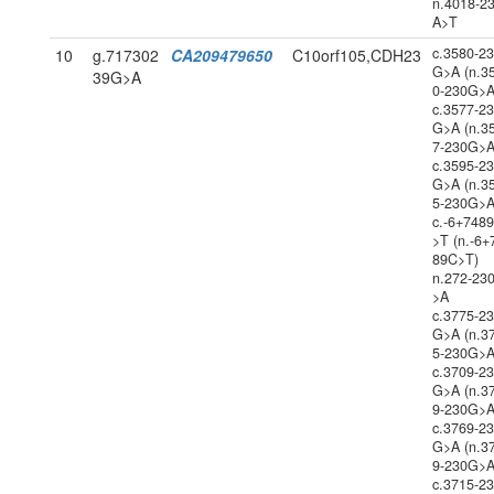
n.4018-2
A>T
c.3580-2
10
g.717302
CA209479650
C10orf105,CDH23
G>A (n.3
39G>A
0-230G>A
c.3577-2
G>A (n.3
7-230G>A
c.3595-2
G>A (n.3
5-230G>A
c.-6+748
>T (n.-6+
89C>T)
n.272-23
>A
c.3775-2
G>A (n.3
5-230G>A
c.3709-2
G>A (n.3
9-230G>A
c.3769-2
G>A (n.3
9-230G>A
c.3715-2