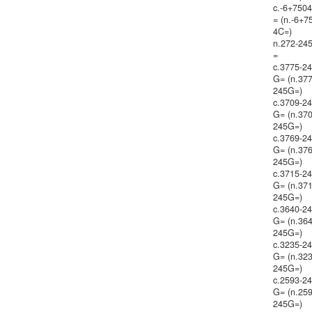
c.-6+750
= (n.-6+7
4C=)
n.272-24
=
c.3775-2
G= (n.377
245G=)
c.3709-2
G= (n.370
245G=)
c.3769-2
G= (n.376
245G=)
c.3715-2
G= (n.371
245G=)
c.3640-2
G= (n.364
245G=)
c.3235-2
G= (n.323
245G=)
c.2593-2
G= (n.259
245G=)