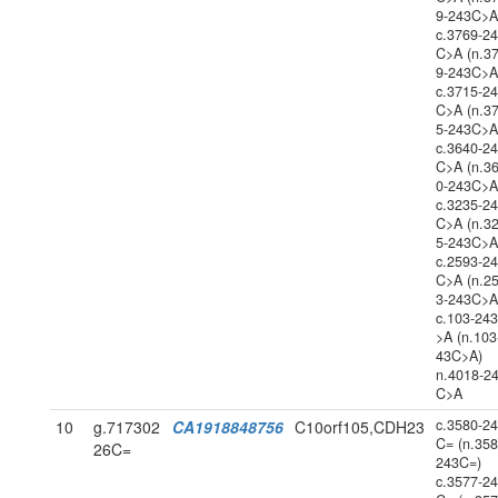
9-243C>A
c.3769-2
C>A (n.3
9-243C>A
c.3715-2
C>A (n.3
5-243C>A
c.3640-2
C>A (n.3
0-243C>A
c.3235-2
C>A (n.3
5-243C>A
c.2593-2
C>A (n.2
3-243C>A
c.103-24
>A (n.103
43C>A)
n.4018-2
C>A
c.3580-2
10
g.717302
CA1918848756
C10orf105,CDH23
C= (n.358
26C=
243C=)
c.3577-2