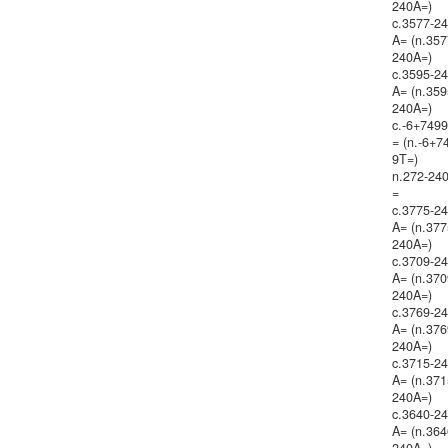
240A=)
c.3577-2
A= (n.357
240A=)
c.3595-2
A= (n.359
240A=)
c.-6+749
= (n.-6+7
9T=)
n.272-24
=
c.3775-2
A= (n.377
240A=)
c.3709-2
A= (n.370
240A=)
c.3769-2
A= (n.376
240A=)
c.3715-2
A= (n.371
240A=)
c.3640-2
A= (n.364