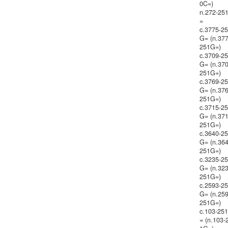
0C=)
n.272-25
=
c.3775-2
G= (n.377
251G=)
c.3709-2
G= (n.370
251G=)
c.3769-2
G= (n.376
251G=)
c.3715-2
G= (n.371
251G=)
c.3640-2
G= (n.364
251G=)
c.3235-2
G= (n.323
251G=)
c.2593-2
G= (n.259
251G=)
c.103-25
= (n.103-