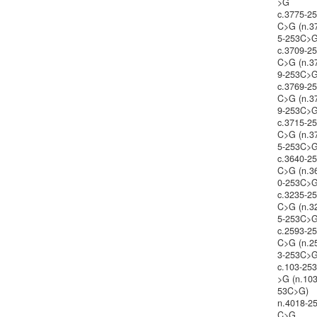
>G
c.3775-2
C>G (n.3
5-253C>G
c.3709-2
C>G (n.3
9-253C>G
c.3769-2
C>G (n.3
9-253C>G
c.3715-2
C>G (n.3
5-253C>G
c.3640-2
C>G (n.3
0-253C>G
c.3235-2
C>G (n.3
5-253C>G
c.2593-2
C>G (n.2
3-253C>G
c.103-25
>G (n.103
53C>G)
n.4018-2
C>G