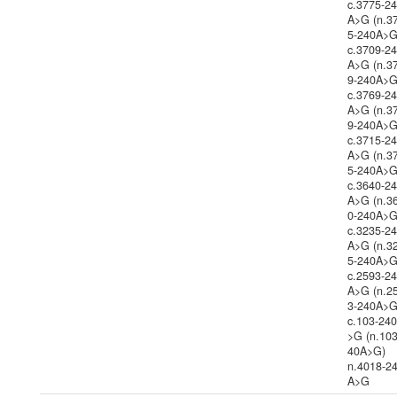
c.3775-2
A>G (n.3
5-240A>G
c.3709-2
A>G (n.3
9-240A>G
c.3769-2
A>G (n.3
9-240A>G
c.3715-2
A>G (n.3
5-240A>G
c.3640-2
A>G (n.3
0-240A>G
c.3235-2
A>G (n.3
5-240A>G
c.2593-2
A>G (n.2
3-240A>G
c.103-24
>G (n.103
40A>G)
n.4018-2
A>G