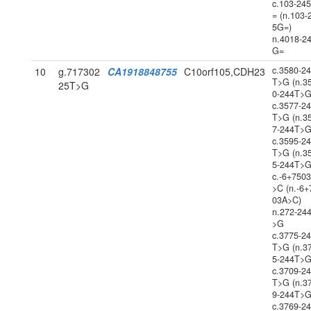
c.103-24
= (n.103-
5G=)
n.4018-2
G=
c.3580-2
10
g.717302
CA1918848755
C10orf105,CDH23
T>G (n.3
25T>G
0-244T>G
c.3577-2
T>G (n.3
7-244T>G
c.3595-2
T>G (n.3
5-244T>G
c.-6+750
>C (n.-6+
03A>C)
n.272-24
>G
c.3775-2
T>G (n.3
5-244T>G
c.3709-2
T>G (n.3
9-244T>G
c.3769-2