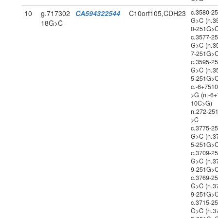
c.3580-2
10
g.717302
CA594322544
C10orf105,CDH23
G>C (n.3
18G>C
0-251G>C
c.3577-2
G>C (n.3
7-251G>C
c.3595-2
G>C (n.3
5-251G>C
c.-6+751
>G (n.-6+
10C>G)
n.272-25
>C
c.3775-2
G>C (n.3
5-251G>C
c.3709-2
G>C (n.3
9-251G>C
c.3769-2
G>C (n.3
9-251G>C
c.3715-2
G>C (n.3