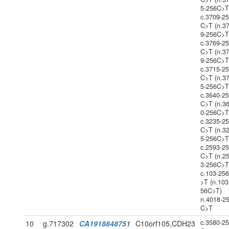
5-256C>T
c.3709-2
C>T (n.3
9-256C>T
c.3769-2
C>T (n.3
9-256C>T
c.3715-2
C>T (n.3
5-256C>T
c.3640-2
C>T (n.3
0-256C>T
c.3235-2
C>T (n.3
5-256C>T
c.2593-2
C>T (n.2
3-256C>T
c.103-25
>T (n.103
56C>T)
n.4018-2
C>T
c.3580-2
10
g.717302
CA1918848751
C10orf105,CDH23