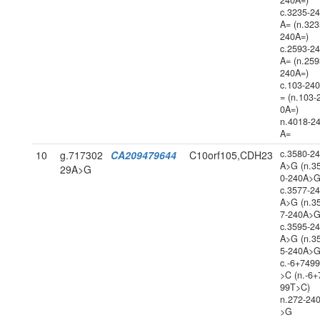
240A=)
c.3235-2
A= (n.323
240A=)
c.2593-2
A= (n.259
240A=)
c.103-24
= (n.103-
0A=)
n.4018-2
A=
c.3580-2
10
g.717302
CA209479644
C10orf105,CDH23
A>G (n.3
29A>G
0-240A>G
c.3577-2
A>G (n.3
7-240A>G
c.3595-2
A>G (n.3
5-240A>G
c.-6+749
>C (n.-6+
99T>C)
n.272-24
>G