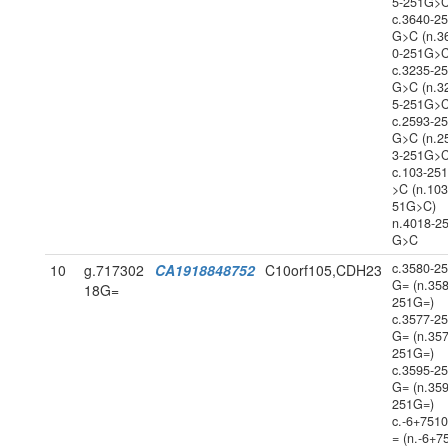
5-251G>C
c.3640-2
G>C (n.3
0-251G>C
c.3235-2
G>C (n.3
5-251G>C
c.2593-2
G>C (n.2
3-251G>C
c.103-25
>C (n.103
51G>C)
n.4018-2
G>C
c.3580-2
10
g.717302
CA1918848752
C10orf105,CDH23
G= (n.358
18G=
251G=)
c.3577-2
G= (n.357
251G=)
c.3595-2
G= (n.359
251G=)
c.-6+751
= (n.-6+7