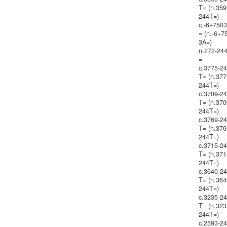
T= (n.359
244T=)
c.-6+750
= (n.-6+7
3A=)
n.272-24
=
c.3775-2
T= (n.377
244T=)
c.3709-2
T= (n.370
244T=)
c.3769-2
T= (n.376
244T=)
c.3715-2
T= (n.371
244T=)
c.3640-2
T= (n.364
244T=)
c.3235-2
T= (n.323
244T=)
c.2593-2