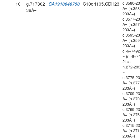
c.3580-2
10
g.717302
CA1918848758
C10orf105,CDH23
A= (n.358
36A=
233A=)
c.3577-2
A= (n.357
233A=)
c.3595-2
A= (n.359
233A=)
c.-6+749
= (n.-6+7
2T=)
n.272-23
=
c.3775-2
A= (n.377
233A=)
c.3709-2
A= (n.370
233A=)
c.3769-2
A= (n.376
233A=)
c.3715-2
A= (n.371
233A=)