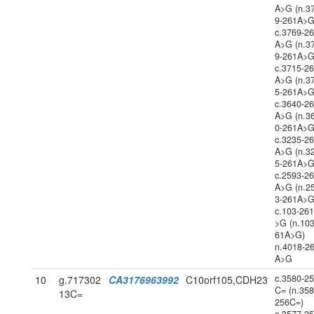
A>G (n.3
9-261A>G
c.3769-2
A>G (n.3
9-261A>G
c.3715-2
A>G (n.3
5-261A>G
c.3640-2
A>G (n.3
0-261A>G
c.3235-2
A>G (n.3
5-261A>G
c.2593-2
A>G (n.2
3-261A>G
c.103-26
>G (n.103
61A>G)
n.4018-2
A>G
c.3580-2
10
g.717302
CA3176963992
C10orf105,CDH23
C= (n.358
13C=
256C=)