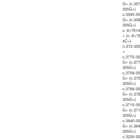
G= (n.357
355G=)
c.3595-3
G= (n.359
355G=)
c.-6+761
= (n.-6+7
4C=)
n.272-35
=
c.3775-3
G= (n.377
355G=)
c.3709-3
G= (n.370
355G=)
c.3769-3
G= (n.376
355G=)
c.3715-3
G= (n.371
355G=)
c.3640-3
G= (n.364
355G=)
c.3235-3