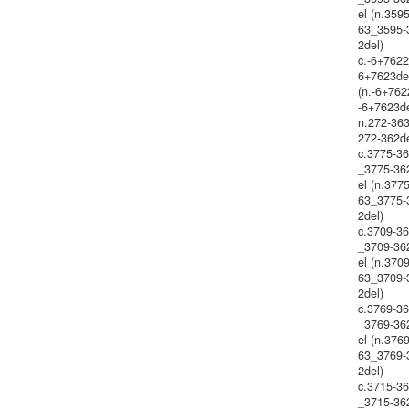
el (n.359
63_3595-
2del)
c.-6+7622
6+7623de
(n.-6+762
-6+7623de
n.272-36
272-362d
c.3775-3
_3775-36
el (n.377
63_3775-
2del)
c.3709-3
_3709-36
el (n.370
63_3709-
2del)
c.3769-3
_3769-36
el (n.376
63_3769-
2del)
c.3715-3
_3715-36