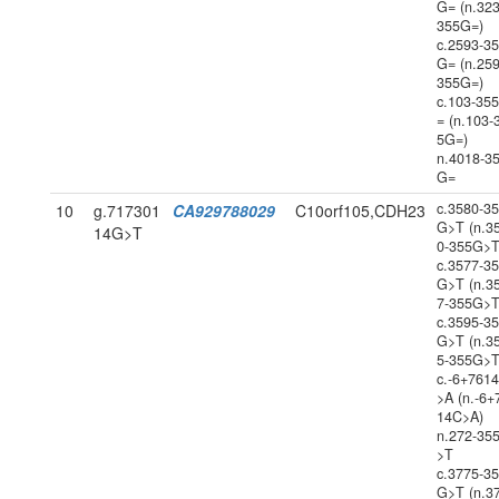
G= (n.323
355G=)
c.2593-3
G= (n.259
355G=)
c.103-35
= (n.103-
5G=)
n.4018-3
G=
c.3580-3
10
g.717301
CA929788029
C10orf105,CDH23
G>T (n.3
14G>T
0-355G>T
c.3577-3
G>T (n.3
7-355G>T
c.3595-3
G>T (n.3
5-355G>T
c.-6+761
>A (n.-6+
14C>A)
n.272-35
>T
c.3775-3
G>T (n.3