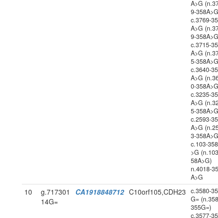
A>G (n.3
9-358A>G
c.3769-3
A>G (n.3
9-358A>G
c.3715-3
A>G (n.3
5-358A>G
c.3640-3
A>G (n.3
0-358A>G
c.3235-3
A>G (n.3
5-358A>G
c.2593-3
A>G (n.2
3-358A>G
c.103-35
>G (n.103
58A>G)
n.4018-3
A>G
c.3580-3
10
g.717301
CA1918848712
C10orf105,CDH23
G= (n.358
14G=
355G=)
c.3577-3