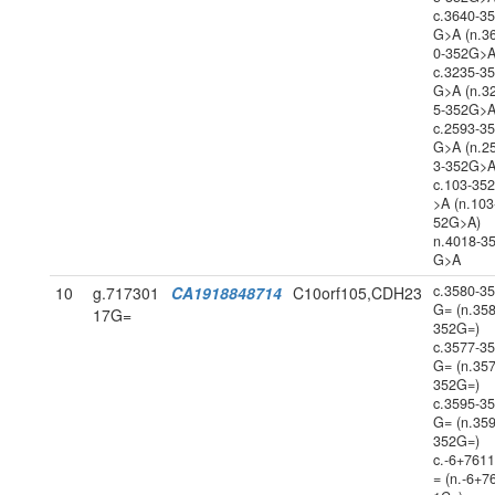
c.3640-3
G>A (n.3
0-352G>A
c.3235-3
G>A (n.3
5-352G>A
c.2593-3
G>A (n.2
3-352G>A
c.103-35
>A (n.103
52G>A)
n.4018-3
G>A
c.3580-3
10
g.717301
CA1918848714
C10orf105,CDH23
G= (n.358
17G=
352G=)
c.3577-3
G= (n.357
352G=)
c.3595-3
G= (n.359
352G=)
c.-6+761
= (n.-6+7