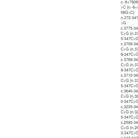
c.-6+760
>C (n.-6+
06G>C)
n.272-34
>G
c.3775-3
C>G (n.3
5-347C>G
c.3709-3
C>G (n.3
9-347C>G
c.3769-3
C>G (n.3
9-347C>G
c.3715-3
C>G (n.3
5-347C>G
c.3640-3
C>G (n.3
0-347C>G
c.3235-3
C>G (n.3
5-347C>G
c.2593-3
C>G (n.2
3-347C>G