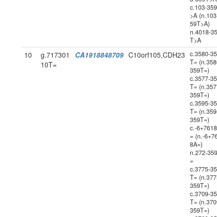
c.103-35
>A (n.103
59T>A)
n.4018-3
T>A
c.3580-3
10
g.717301
CA1918848709
C10orf105,CDH23
T= (n.358
10T=
359T=)
c.3577-3
T= (n.357
359T=)
c.3595-3
T= (n.359
359T=)
c.-6+761
= (n.-6+7
8A=)
n.272-35
=
c.3775-3
T= (n.377
359T=)
c.3709-3
T= (n.370
359T=)