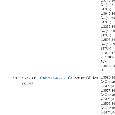
c.3715-3
C= (n.371
347C=)
c.3640-3
C= (n.364
347C=)
c.3235-3
C= (n.323
347C=)
c.2593-3
C= (n.259
347C=)
c.103-34
= (n.103-
7C=)
n.4018-3
C=
c.3580-3
10
g.717301
CA2722240387
C10orf105,CDH23
C>G (n.3
22C>G
0-347C>G
c.3577-3
C>G (n.3
7-347C>G
c.3595-3
C>G (n.3
5-347C>G