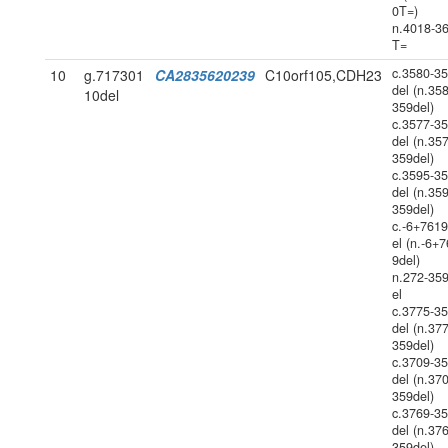
0T=)
n.4018-3
T=
c.3580-3
10
g.717301
CA2835620239
C10orf105,CDH23
del (n.35
10del
359del)
c.3577-3
del (n.35
359del)
c.3595-3
del (n.35
359del)
c.-6+761
el (n.-6+
9del)
n.272-35
el
c.3775-3
del (n.37
359del)
c.3709-3
del (n.37
359del)
c.3769-3
del (n.37
359del)