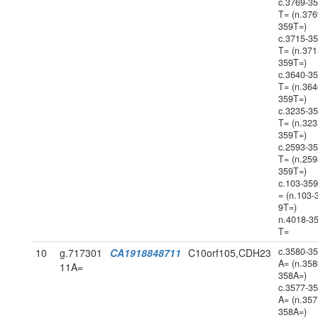
c.3769-3
T= (n.376
359T=)
c.3715-3
T= (n.371
359T=)
c.3640-3
T= (n.364
359T=)
c.3235-3
T= (n.323
359T=)
c.2593-3
T= (n.259
359T=)
c.103-35
= (n.103-
9T=)
n.4018-3
T=
c.3580-3
10
g.717301
CA1918848711
C10orf105,CDH23
A= (n.358
11A=
358A=)
c.3577-3
A= (n.357
358A=)