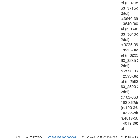
el (n.371
63_3715-
2del)
c.3640-3
_3640-36
el (n.364
63_3640-
2del)
c.3235-3
_3235-36
el (n.323
63_3235-
2del)
c.2593-3
_2593-36
el (n.259
63_2593-
2del)
c.103-36
103-362d
(n.103-36
103-362de
n.4018-3
_4018-36
el
c.3580-3
10
g.717301
CA668090992
C10orf105,CDH23