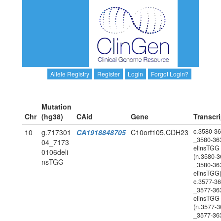
Allele Registry
Register
Login
Forgot Login?
Mutation
Chr
(hg38)
CAid
Gene
Transcri
c.3580-3
10
g.717301
CA1918848705
C10orf105,CDH23
_3580-36
04_7173
elinsTGG
0106deli
(n.3580-3
nsTGG
_3580-36
elinsTGG
c.3577-3
_3577-36
elinsTGG
(n.3577-3
_3577-36