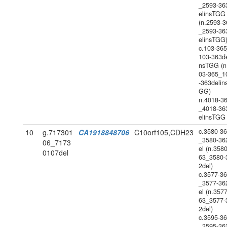
_2593-36
elinsTGG
(n.2593-3
_2593-36
elinsTGG
c.103-36
103-363de
nsTGG (n
03-365_1
-363delin
GG)
n.4018-3
_4018-36
elinsTGG
c.3580-3
10
g.717301
CA1918848706
C10orf105,CDH23
_3580-36
06_7173
el (n.358
0107del
63_3580-
2del)
c.3577-3
_3577-36
el (n.357
63_3577-
2del)
c.3595-3
_3595-36