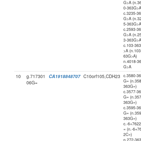
G>A (n.3
0-363G>A
c.3235-3
G>A (n.3
5-363G>A
c.2593-3
G>A (n.2
3-363G>A
c.103-36
>A (n.103
63G>A)
n.4018-3
G>A
c.3580-3
10
g.717301
CA1918848707
C10orf105,CDH23
G= (n.358
06G=
363G=)
c.3577-3
G= (n.357
363G=)
c.3595-3
G= (n.359
363G=)
c.-6+762
= (n.-6+7
2C=)
n.272-36