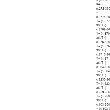
= (n.-6+7
9A=)
n.272-36
=
c.3775-3
T= (n.377
360T=)
c.3709-3
T= (n.370
360T=)
c.3769-3
T= (n.376
360T=)
c.3715-3
T= (n.371
360T=)
c.3640-3
T= (n.364
360T=)
c.3235-3
T= (n.323
360T=)
c.2593-3
T= (n.259
360T=)
c.103-36
= (n.103-