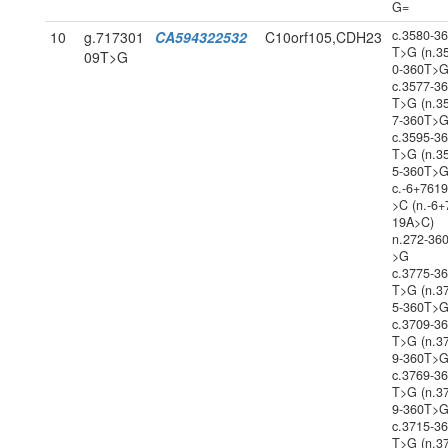
G=
c.3580-3
10
g.717301
CA594322532
C10orf105,CDH23
T>G (n.3
09T>G
0-360T>G
c.3577-3
T>G (n.3
7-360T>G
c.3595-3
T>G (n.3
5-360T>G
c.-6+761
>C (n.-6+
19A>C)
n.272-36
>G
c.3775-3
T>G (n.3
5-360T>G
c.3709-3
T>G (n.3
9-360T>G
c.3769-3
T>G (n.3
9-360T>G
c.3715-3
T>G (n.3