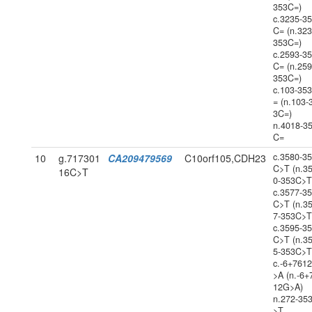
353C=)
c.3235-3
C= (n.323
353C=)
c.2593-3
C= (n.259
353C=)
c.103-35
= (n.103-
3C=)
n.4018-3
C=
c.3580-3
10
g.717301
CA209479569
C10orf105,CDH23
C>T (n.3
16C>T
0-353C>T
c.3577-3
C>T (n.3
7-353C>T
c.3595-3
C>T (n.3
5-353C>T
c.-6+761
>A (n.-6+
12G>A)
n.272-35
>T