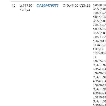
c.3580-3
10
g.717301
CA209479573
C10orf105,CDH23
G>A (n.3
17G>A
0-352G>A
c.3577-3
G>A (n.3
7-352G>A
c.3595-3
G>A (n.3
5-352G>A
c.-6+761
>T (n.-6+
11C>T)
n.272-35
>A
c.3775-3
G>A (n.3
5-352G>A
c.3709-3
G>A (n.3
9-352G>A
c.3769-3
G>A (n.3
9-352G>A
c.3715-3
G>A (n.3
5-352G>A