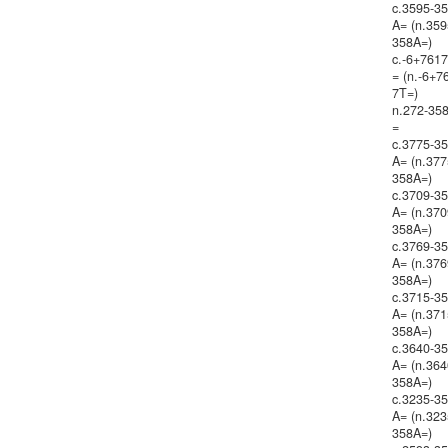
c.3595-3
A= (n.359
358A=)
c.-6+761
= (n.-6+7
7T=)
n.272-35
=
c.3775-3
A= (n.377
358A=)
c.3709-3
A= (n.370
358A=)
c.3769-3
A= (n.376
358A=)
c.3715-3
A= (n.371
358A=)
c.3640-3
A= (n.364
358A=)
c.3235-3
A= (n.323
358A=)