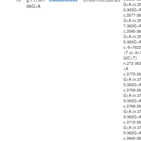
G>A (n.3
06G>A
0-363G>A
c.3577-3
G>A (n.3
7-363G>A
c.3595-3
G>A (n.3
5-363G>A
c.-6+762
>T (n.-6+
22C>T)
n.272-36
>A
c.3775-3
G>A (n.3
5-363G>A
c.3709-3
G>A (n.3
9-363G>A
c.3769-3
G>A (n.3
9-363G>A
c.3715-3
G>A (n.3
5-363G>A
c.3640-3