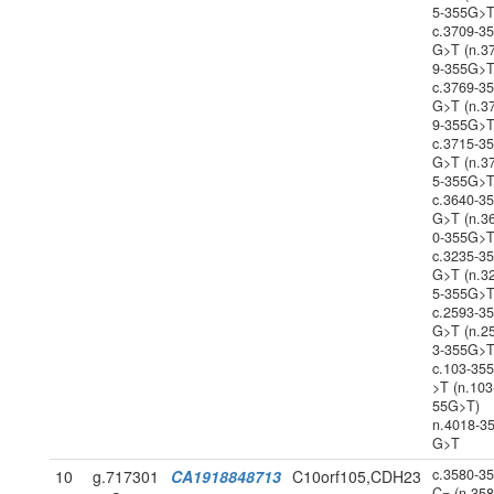
5-355G>T
c.3709-3
G>T (n.3
9-355G>T
c.3769-3
G>T (n.3
9-355G>T
c.3715-3
G>T (n.3
5-355G>T
c.3640-3
G>T (n.3
0-355G>T
c.3235-3
G>T (n.3
5-355G>T
c.2593-3
G>T (n.2
3-355G>T
c.103-35
>T (n.103
55G>T)
n.4018-3
G>T
c.3580-3
10
g.717301
CA1918848713
C10orf105,CDH23
C= (n.358