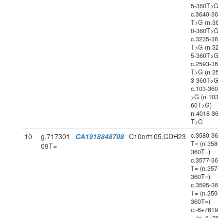
5-360T>G
c.3640-3
T>G (n.3
0-360T>G
c.3235-3
T>G (n.3
5-360T>G
c.2593-3
T>G (n.2
3-360T>G
c.103-36
>G (n.103
60T>G)
n.4018-3
T>G
c.3580-3
10
g.717301
CA1918848708
C10orf105,CDH23
T= (n.358
09T=
360T=)
c.3577-3
T= (n.357
360T=)
c.3595-3
T= (n.359
360T=)
c.-6+761