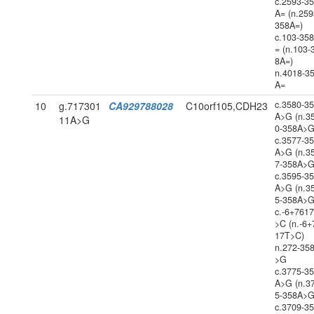
c.2593-3
A= (n.259
358A=)
c.103-35
= (n.103-
8A=)
n.4018-3
A=
c.3580-3
10
g.717301
CA929788028
C10orf105,CDH23
A>G (n.3
11A>G
0-358A>G
c.3577-3
A>G (n.3
7-358A>G
c.3595-3
A>G (n.3
5-358A>G
c.-6+761
>C (n.-6+
17T>C)
n.272-35
>G
c.3775-3
A>G (n.3
5-358A>G
c.3709-3