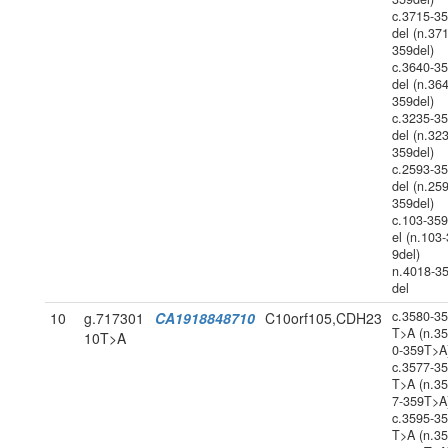
c.3715-3
del (n.37
359del)
c.3640-3
del (n.36
359del)
c.3235-3
del (n.32
359del)
c.2593-3
del (n.25
359del)
c.103-35
el (n.103
9del)
n.4018-3
del
c.3580-3
10
g.717301
CA1918848710
C10orf105,CDH23
T>A (n.3
10T>A
0-359T>A
c.3577-3
T>A (n.3
7-359T>A
c.3595-3
T>A (n.3