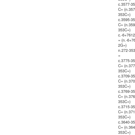
c.3577-3
C= (n.357
353C=)
c.3595-3
C= (n.359
353C=)
c.-6+761
= (n.-6+7
2G=)
n.272-35
=
c.3775-3
C= (n.377
353C=)
c.3709-3
C= (n.370
353C=)
c.3769-3
C= (n.376
353C=)
c.3715-3
C= (n.371
353C=)
c.3640-3
C= (n.364
353C=)