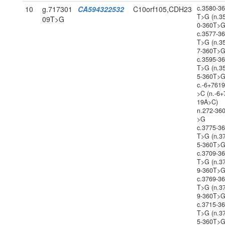
c.3580-3
10
g.717301
CA594322532
C10orf105,CDH23
T>G (n.3
09T>G
0-360T>G
c.3577-3
T>G (n.3
7-360T>G
c.3595-3
T>G (n.3
5-360T>G
c.-6+761
>C (n.-6+
19A>C)
n.272-36
>G
c.3775-3
T>G (n.3
5-360T>G
c.3709-3
T>G (n.3
9-360T>G
c.3769-3
T>G (n.3
9-360T>G
c.3715-3
T>G (n.3
5-360T>G