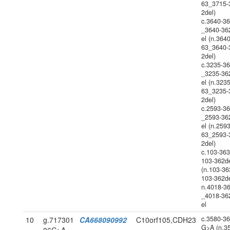
63_3715-
2del)
c.3640-3
_3640-36
el (n.364
63_3640-
2del)
c.3235-3
_3235-36
el (n.323
63_3235-
2del)
c.2593-3
_2593-36
el (n.259
63_2593-
2del)
c.103-36
103-362d
(n.103-36
103-362de
n.4018-3
_4018-36
el
c.3580-3
10
g.717301
CA668090992
C10orf105,CDH23
G>A (n.3