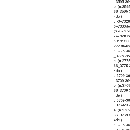
_3595-36
el (n.359
66_3595-
4del)
c.-6+7628
6+7630de
(n.-6+762
-6+7630de
n.272-36
272-364d
c.3775-3
_3775-36
el (n.377
66_3775-
4del)
c.3709-3
_3709-36
el (n.370
66_3709-
4del)
c.3769-3
_3769-36
el (n.376
66_3769-
4del)
c.3715-3
_3715-36