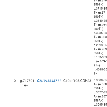
T= (n.376
359T=)
c.3715-3
T= (n.371
359T=)
c.3640-3
T= (n.364
359T=)
c.3235-3
T= (n.323
359T=)
c.2593-3
T= (n.259
359T=)
c.103-35
= (n.103-
9T=)
n.4018-3
T=
c.3580-3
10
g.717301
CA1918848711
C10orf105,CDH23
A= (n.358
11A=
358A=)
c.3577-3
A= (n.357
358A=)
c.3595-3