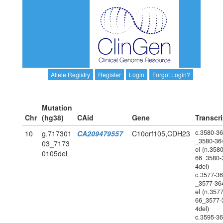
Allele Registry
Register
Login
Forgot Login?
Mutation
Chr
(hg38)
CAid
Gene
Transcri
c.3580-3
10
g.717301
CA209479557
C10orf105,CDH23
_3580-36
03_7173
el (n.358
0105del
66_3580-
4del)
c.3577-3
_3577-36
el (n.357
66_3577-
4del)
c.3595-3