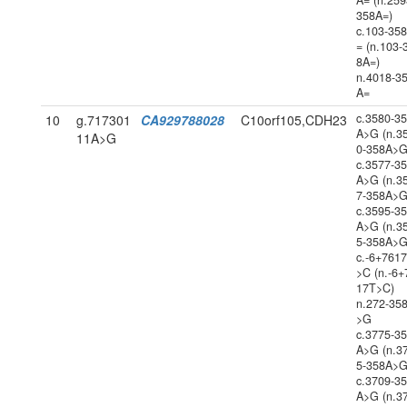
A= (n.259
358A=)
c.103-35
= (n.103-
8A=)
n.4018-3
A=
c.3580-3
10
g.717301
CA929788028
C10orf105,CDH23
A>G (n.3
11A>G
0-358A>G
c.3577-3
A>G (n.3
7-358A>G
c.3595-3
A>G (n.3
5-358A>G
c.-6+761
>C (n.-6+
17T>C)
n.272-35
>G
c.3775-3
A>G (n.3
5-358A>G
c.3709-3
A>G (n.3