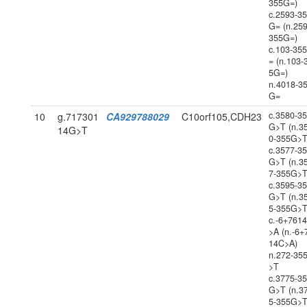
355G=)
c.2593-3
G= (n.259
355G=)
c.103-35
= (n.103-
5G=)
n.4018-3
G=
c.3580-3
10
g.717301
CA929788029
C10orf105,CDH23
G>T (n.3
14G>T
0-355G>T
c.3577-3
G>T (n.3
7-355G>T
c.3595-3
G>T (n.3
5-355G>T
c.-6+761
>A (n.-6+
14C>A)
n.272-35
>T
c.3775-3
G>T (n.3
5-355G>T