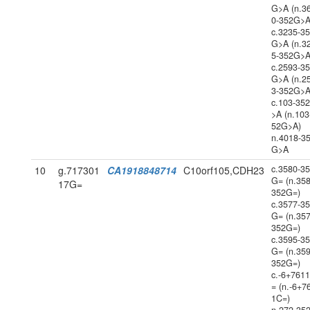
G>A (n.3
0-352G>A
c.3235-3
G>A (n.3
5-352G>A
c.2593-3
G>A (n.2
3-352G>A
c.103-35
>A (n.103
52G>A)
n.4018-3
G>A
c.3580-3
10
g.717301
CA1918848714
C10orf105,CDH23
G= (n.358
17G=
352G=)
c.3577-3
G= (n.357
352G=)
c.3595-3
G= (n.359
352G=)
c.-6+761
= (n.-6+7
1C=)