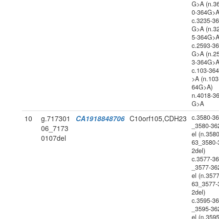
G>A (n.3
0-364G>A
c.3235-3
G>A (n.3
5-364G>A
c.2593-3
G>A (n.2
3-364G>A
c.103-36
>A (n.103
64G>A)
n.4018-3
G>A
c.3580-3
10
g.717301
CA1918848706
C10orf105,CDH23
_3580-36
06_7173
el (n.358
0107del
63_3580-
2del)
c.3577-3
_3577-36
el (n.357
63_3577-
2del)
c.3595-3
_3595-36
el (n.359