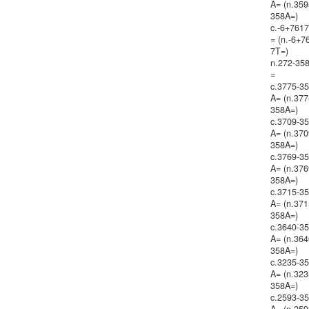
A= (n.359
358A=)
c.-6+761
= (n.-6+7
7T=)
n.272-35
=
c.3775-3
A= (n.377
358A=)
c.3709-3
A= (n.370
358A=)
c.3769-3
A= (n.376
358A=)
c.3715-3
A= (n.371
358A=)
c.3640-3
A= (n.364
358A=)
c.3235-3
A= (n.323
358A=)
c.2593-3