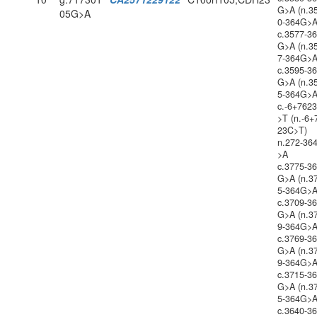
G>A (n.3
05G>A
0-364G>A
c.3577-3
G>A (n.3
7-364G>A
c.3595-3
G>A (n.3
5-364G>A
c.-6+762
>T (n.-6+
23C>T)
n.272-36
>A
c.3775-3
G>A (n.3
5-364G>A
c.3709-3
G>A (n.3
9-364G>A
c.3769-3
G>A (n.3
9-364G>A
c.3715-3
G>A (n.3
5-364G>A
c.3640-3