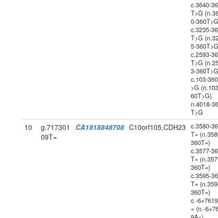
c.3640-3
T>G (n.3
0-360T>G
c.3235-3
T>G (n.3
5-360T>G
c.2593-3
T>G (n.2
3-360T>G
c.103-36
>G (n.103
60T>G)
n.4018-3
T>G
c.3580-3
10
g.717301
CA1918848708
C10orf105,CDH23
T= (n.358
09T=
360T=)
c.3577-3
T= (n.357
360T=)
c.3595-3
T= (n.359
360T=)
c.-6+761
= (n.-6+7
9A=)