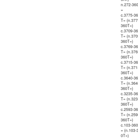
n.272-36
=
c.3775-3
T= (n.377
360T=)
c.3709-3
T= (n.370
360T=)
c.3769-3
T= (n.376
360T=)
c.3715-3
T= (n.371
360T=)
c.3640-3
T= (n.364
360T=)
c.3235-3
T= (n.323
360T=)
c.2593-3
T= (n.259
360T=)
c.103-36
= (n.103-
0T=)