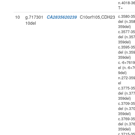
n.4018-3
T=
c.3580-3
10
g.717301
CA2835620239
C10orf105,CDH23
del (n.35
10del
359del)
c.3577-3
del (n.35
359del)
c.3595-3
del (n.35
359del)
c.-6+761
el (n.-6+
9del)
n.272-35
el
c.3775-3
del (n.37
359del)
c.3709-3
del (n.37
359del)
c.3769-3
del (n.37
359del)
c.3715-3