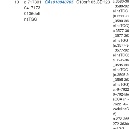
c.3580-3
10
g.717301
CA1918848705
C10orf105,CDH23
_3580-36
04_7173
elinsTGG
0106deli
(n.3580-3
nsTGG
_3580-36
elinsTGG
c.3577-3
_3577-36
elinsTGG
(n.3577-3
_3577-36
elinsTGG
c.3595-3
_3595-36
elinsTGG
(n.3595-3
_3595-36
elinsTGG
c.-6+7622
6+7624de
sCCA (n.
7622_-6+
24delins
A)
n.272-36
272-363de
nsTGG