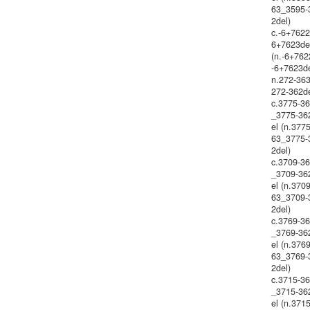
63_3595-
2del)
c.-6+7622
6+7623de
(n.-6+762
-6+7623de
n.272-36
272-362d
c.3775-3
_3775-36
el (n.377
63_3775-
2del)
c.3709-3
_3709-36
el (n.370
63_3709-
2del)
c.3769-3
_3769-36
el (n.376
63_3769-
2del)
c.3715-3
_3715-36
el (n.371