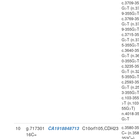
c.3709-3
G>T (n.3
9-355G>T
c.3769-3
G>T (n.3
9-355G>T
c.3715-3
G>T (n.3
5-355G>T
c.3640-3
G>T (n.3
0-355G>T
c.3235-3
G>T (n.3
5-355G>T
c.2593-3
G>T (n.2
3-355G>T
c.103-35
>T (n.103
55G>T)
n.4018-3
G>T
c.3580-3
10
g.717301
CA1918848713
C10orf105,CDH23
C= (n.358
16C=
353C=)