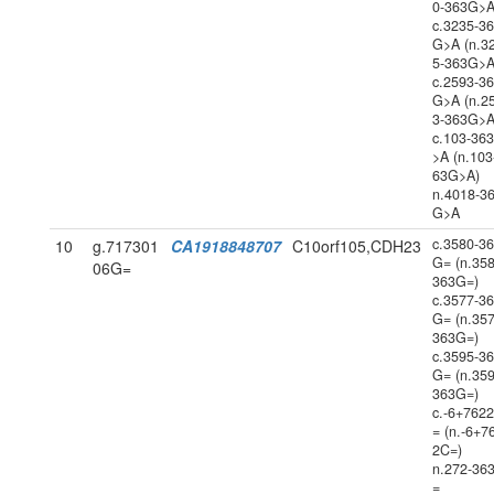
0-363G>A
c.3235-3
G>A (n.3
5-363G>A
c.2593-3
G>A (n.2
3-363G>A
c.103-36
>A (n.103
63G>A)
n.4018-3
G>A
c.3580-3
10
g.717301
CA1918848707
C10orf105,CDH23
G= (n.358
06G=
363G=)
c.3577-3
G= (n.357
363G=)
c.3595-3
G= (n.359
363G=)
c.-6+762
= (n.-6+7
2C=)
n.272-36
=