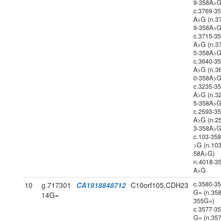
9-358A>G
c.3769-3
A>G (n.3
9-358A>G
c.3715-3
A>G (n.3
5-358A>G
c.3640-3
A>G (n.3
0-358A>G
c.3235-3
A>G (n.3
5-358A>G
c.2593-3
A>G (n.2
3-358A>G
c.103-35
>G (n.103
58A>G)
n.4018-3
A>G
c.3580-3
10
g.717301
CA1918848712
C10orf105,CDH23
G= (n.358
14G=
355G=)
c.3577-3
G= (n.357