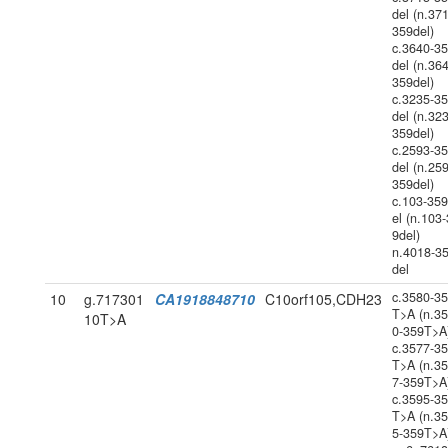
del (n.37
359del)
c.3640-3
del (n.36
359del)
c.3235-3
del (n.32
359del)
c.2593-3
del (n.25
359del)
c.103-35
el (n.103
9del)
n.4018-3
del
c.3580-3
10
g.717301
CA1918848710
C10orf105,CDH23
T>A (n.3
10T>A
0-359T>A
c.3577-3
T>A (n.3
7-359T>A
c.3595-3
T>A (n.3
5-359T>A