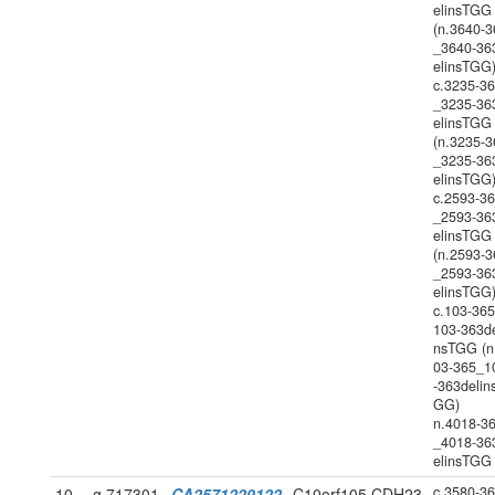
elinsTGG
(n.3640-3
_3640-36
elinsTGG
c.3235-3
_3235-36
elinsTGG
(n.3235-3
_3235-36
elinsTGG
c.2593-3
_2593-36
elinsTGG
(n.2593-3
_2593-36
elinsTGG
c.103-36
103-363de
nsTGG (n
03-365_1
-363delin
GG)
n.4018-3
_4018-36
elinsTGG
c.3580-3
10
g.717301
CA2571229122
C10orf105,CDH23