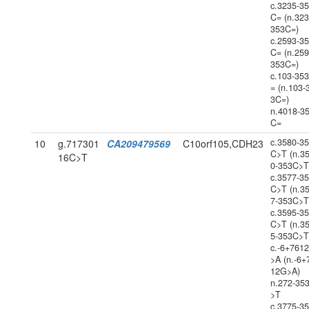
c.3235-3
C= (n.323
353C=)
c.2593-3
C= (n.259
353C=)
c.103-35
= (n.103-
3C=)
n.4018-3
C=
c.3580-3
10
g.717301
CA209479569
C10orf105,CDH23
C>T (n.3
16C>T
0-353C>T
c.3577-3
C>T (n.3
7-353C>T
c.3595-3
C>T (n.3
5-353C>T
c.-6+761
>A (n.-6+
12G>A)
n.272-35
>T
c.3775-3