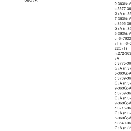
06G>A
0-363G>A
c.3577-3
G>A (n.3
7-363G>A
c.3595-3
G>A (n.3
5-363G>A
c.-6+762
>T (n.-6+
22C>T)
n.272-36
>A
c.3775-3
G>A (n.3
5-363G>A
c.3709-3
G>A (n.3
9-363G>A
c.3769-3
G>A (n.3
9-363G>A
c.3715-3
G>A (n.3
5-363G>A
c.3640-3
G>A (n.3