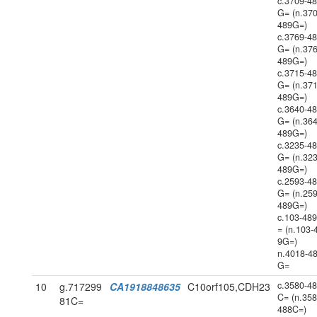
c.3709-4
G= (n.370
489G=)
c.3769-4
G= (n.376
489G=)
c.3715-4
G= (n.371
489G=)
c.3640-4
G= (n.364
489G=)
c.3235-4
G= (n.323
489G=)
c.2593-4
G= (n.259
489G=)
c.103-48
= (n.103-
9G=)
n.4018-4
G=
c.3580-4
10
g.717299
CA1918848635
C10orf105,CDH23
C= (n.358
81C=
488C=)