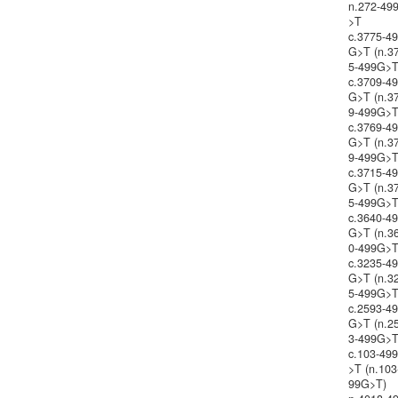
n.272-49
>T
c.3775-4
G>T (n.3
5-499G>T
c.3709-4
G>T (n.3
9-499G>T
c.3769-4
G>T (n.3
9-499G>T
c.3715-4
G>T (n.3
5-499G>T
c.3640-4
G>T (n.3
0-499G>T
c.3235-4
G>T (n.3
5-499G>T
c.2593-4
G>T (n.2
3-499G>T
c.103-49
>T (n.103
99G>T)