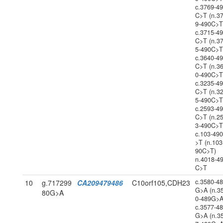
c.3769-4
C>T (n.3
9-490C>T
c.3715-4
C>T (n.3
5-490C>T
c.3640-4
C>T (n.3
0-490C>T
c.3235-4
C>T (n.3
5-490C>T
c.2593-4
C>T (n.2
3-490C>T
c.103-49
>T (n.103
90C>T)
n.4018-4
C>T
c.3580-4
10
g.717299
CA209479486
C10orf105,CDH23
G>A (n.3
80G>A
0-489G>A
c.3577-4
G>A (n.3