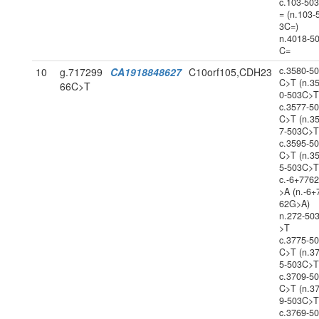
c.103-50
= (n.103-
3C=)
n.4018-5
C=
c.3580-5
10
g.717299
CA1918848627
C10orf105,CDH23
C>T (n.3
66C>T
0-503C>T
c.3577-5
C>T (n.3
7-503C>T
c.3595-5
C>T (n.3
5-503C>T
c.-6+776
>A (n.-6+
62G>A)
n.272-50
>T
c.3775-5
C>T (n.3
5-503C>T
c.3709-5
C>T (n.3
9-503C>T
c.3769-5