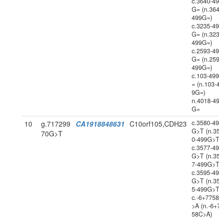
c.3640-4
G= (n.364
499G=)
c.3235-4
G= (n.323
499G=)
c.2593-4
G= (n.259
499G=)
c.103-49
= (n.103-
9G=)
n.4018-4
G=
c.3580-4
10
g.717299
CA1918848631
C10orf105,CDH23
G>T (n.3
70G>T
0-499G>T
c.3577-4
G>T (n.3
7-499G>T
c.3595-4
G>T (n.3
5-499G>T
c.-6+775
>A (n.-6+
58C>A)