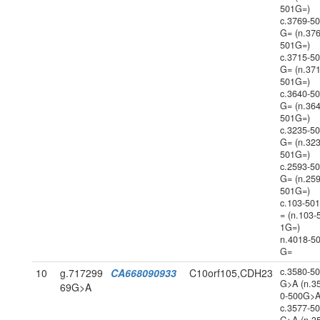
501G=)
c.3769-5
G= (n.376
501G=)
c.3715-5
G= (n.371
501G=)
c.3640-5
G= (n.364
501G=)
c.3235-5
G= (n.323
501G=)
c.2593-5
G= (n.259
501G=)
c.103-50
= (n.103-
1G=)
n.4018-5
G=
c.3580-5
10
g.717299
CA668090933
C10orf105,CDH23
G>A (n.3
69G>A
0-500G>A
c.3577-5