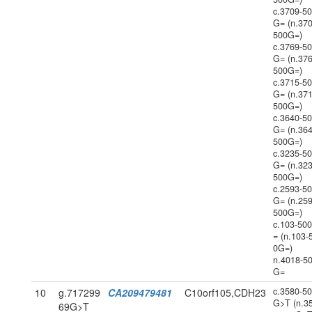
c.3709-5
G= (n.370
500G=)
c.3769-5
G= (n.376
500G=)
c.3715-5
G= (n.371
500G=)
c.3640-5
G= (n.364
500G=)
c.3235-5
G= (n.323
500G=)
c.2593-5
G= (n.259
500G=)
c.103-50
= (n.103-
0G=)
n.4018-5
G=
c.3580-5
10
g.717299
CA209479481
C10orf105,CDH23
G>T (n.3
69G>T