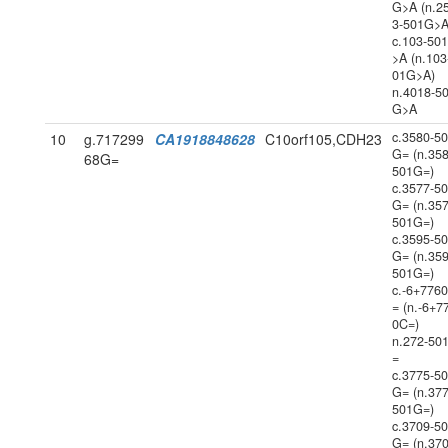
G>A (n.2
3-501G>A
c.103-50
>A (n.103
01G>A)
n.4018-5
G>A
c.3580-5
10
g.717299
CA1918848628
C10orf105,CDH23
G= (n.358
68G=
501G=)
c.3577-5
G= (n.357
501G=)
c.3595-5
G= (n.359
501G=)
c.-6+776
= (n.-6+7
0C=)
n.272-50
=
c.3775-5
G= (n.377
501G=)
c.3709-5
G= (n.370