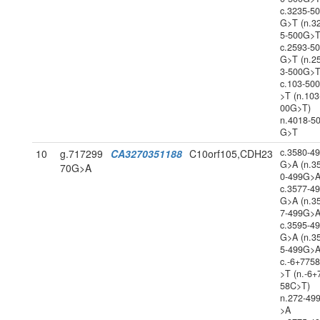
c.3235-5
G>T (n.3
5-500G>T
c.2593-5
G>T (n.2
3-500G>T
c.103-50
>T (n.103
00G>T)
n.4018-5
G>T
c.3580-4
10
g.717299
CA3270351188
C10orf105,CDH23
G>A (n.3
70G>A
0-499G>A
c.3577-4
G>A (n.3
7-499G>A
c.3595-4
G>A (n.3
5-499G>A
c.-6+775
>T (n.-6+
58C>T)
n.272-49
>A