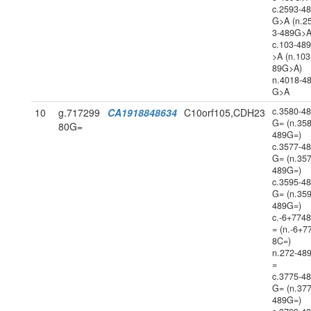
c.2593-4
G>A (n.2
3-489G>A
c.103-48
>A (n.103
89G>A)
n.4018-4
G>A
c.3580-4
10
g.717299
CA1918848634
C10orf105,CDH23
G= (n.358
80G=
489G=)
c.3577-4
G= (n.357
489G=)
c.3595-4
G= (n.359
489G=)
c.-6+774
= (n.-6+7
8C=)
n.272-48
=
c.3775-4
G= (n.377
489G=)