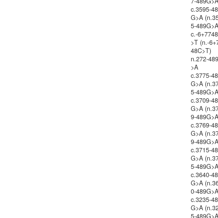
7-489G>A
c.3595-4
G>A (n.3
5-489G>A
c.-6+774
>T (n.-6+
48C>T)
n.272-48
>A
c.3775-4
G>A (n.3
5-489G>A
c.3709-4
G>A (n.3
9-489G>A
c.3769-4
G>A (n.3
9-489G>A
c.3715-4
G>A (n.3
5-489G>A
c.3640-4
G>A (n.3
0-489G>A
c.3235-4
G>A (n.3
5-489G>A