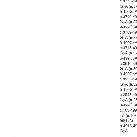
c.3775-4
G>A (n.3
5-499G>A
c.3709-4
G>A (n.3
9-499G>A
c.3769-4
G>A (n.3
9-499G>A
c.3715-4
G>A (n.3
5-499G>A
c.3640-4
G>A (n.3
0-499G>A
c.3235-4
G>A (n.3
5-499G>A
c.2593-4
G>A (n.2
3-499G>A
c.103-49
>A (n.103
99G>A)
n.4018-4
G>A