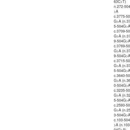
63C>T)
n.272-50
>A
c.3775-5
G>A (n.3
5-504G>A
c.3709-5
G>A (n.3
9-504G>A
c.3769-5
G>A (n.3
9-504G>A
c.3715-5
G>A (n.3
5-504G>A
c.3640-5
G>A (n.3
0-504G>A
c.3235-5
G>A (n.3
5-504G>A
c.2593-5
G>A (n.2
3-504G>A
c.103-50
>A (n.103
04G>A)