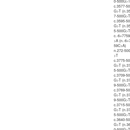
0-500G>T
c.3577-5
G>T (n.3
7-500G>T
c.3595-5
G>T (n.3
5-500G>T
c.-6+775
>A (n.-6+
59C>A)
n.272-50
>T
c.3775-5
G>T (n.3
5-500G>T
c.3709-5
G>T (n.3
9-500G>T
c.3769-5
G>T (n.3
9-500G>T
c.3715-5
G>T (n.3
5-500G>T
c.3640-5
G>T (n.3
0-500G>T