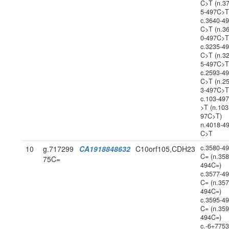
C>T (n.3
5-497C>T
c.3640-4
C>T (n.3
0-497C>T
c.3235-4
C>T (n.3
5-497C>T
c.2593-4
C>T (n.2
3-497C>T
c.103-49
>T (n.103
97C>T)
n.4018-4
C>T
c.3580-4
10
g.717299
CA1918848632
C10orf105,CDH23
C= (n.358
75C=
494C=)
c.3577-4
C= (n.357
494C=)
c.3595-4
C= (n.359
494C=)
c.-6+775