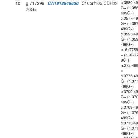
c.3580-4
10
g.717299
CA1918848630
C10orf105,CDH23
G= (n.358
70G=
499G=)
c.3577-4
G= (n.357
499G=)
c.3595-4
G= (n.359
499G=)
c.-6+775
= (n.-6+7
8C=)
n.272-49
=
c.3775-4
G= (n.377
499G=)
c.3709-4
G= (n.370
499G=)
c.3769-4
G= (n.376
499G=)
c.3715-4
G= (n.371
499G=)