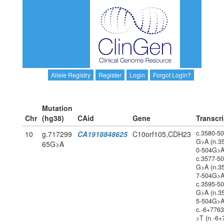
Allele Registry
Register
Login
Forgot Login?
Mutation
Chr
(hg38)
CAid
Gene
Transcri
c.3580-5
10
g.717299
CA1918848625
C10orf105,CDH23
G>A (n.3
65G>A
0-504G>A
c.3577-5
G>A (n.3
7-504G>A
c.3595-5
G>A (n.3
5-504G>A
c.-6+776
>T (n.-6+