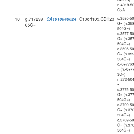
n.4018-5
G>A
c.3580-5
10
g.717299
CA1918848624
C10orf105,CDH23
G= (n.358
65G=
504G=)
c.3577-5
G= (n.357
504G=)
c.3595-5
G= (n.359
504G=)
c.-6+776
= (n.-6+7
3C=)
n.272-50
=
c.3775-5
G= (n.377
504G=)
c.3709-5
G= (n.370
504G=)
c.3769-5
G= (n.376
504G=)