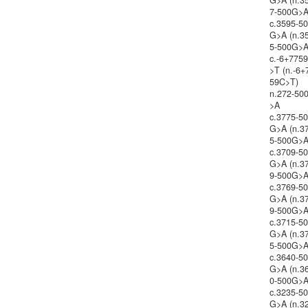
G>A (n.3
7-500G>A
c.3595-5
G>A (n.3
5-500G>A
c.-6+775
>T (n.-6+
59C>T)
n.272-50
>A
c.3775-5
G>A (n.3
5-500G>A
c.3709-5
G>A (n.3
9-500G>A
c.3769-5
G>A (n.3
9-500G>A
c.3715-5
G>A (n.3
5-500G>A
c.3640-5
G>A (n.3
0-500G>A
c.3235-5
G>A (n.3