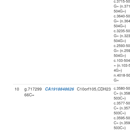
c.3715-5
G= (n.371
504G=)
c.3640-5
G= (n.364
504G=)
c.3235-5
G= (n.323
504G=)
c.2593-5
G= (n.259
504G=)
c.103-50
= (n.103-
4G=)
n.4018-5
G=
c.3580-5
10
g.717299
CA1918848626
C10orf105,CDH23
C= (n.358
66C=
503C=)
c.3577-5
C= (n.357
503C=)
c.3595-5
C= (n.359
503C=)