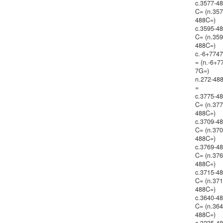
c.3577-4
C= (n.357
488C=)
c.3595-4
C= (n.359
488C=)
c.-6+774
= (n.-6+7
7G=)
n.272-48
=
c.3775-4
C= (n.377
488C=)
c.3709-4
C= (n.370
488C=)
c.3769-4
C= (n.376
488C=)
c.3715-4
C= (n.371
488C=)
c.3640-4
C= (n.364
488C=)