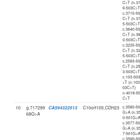
C>T (n.3
9-503C>T
c.3715-5
C>T (n.3
5-503C>T
c.3640-5
C>T (n.3
0-503C>T
c.3235-5
C>T (n.3
5-503C>T
c.2593-5
C>T (n.2
3-503C>T
c.103-50
>T (n.103
03C>T)
n.4018-5
C>T
c.3580-5
10
g.717299
CA594322513
C10orf105,CDH23
G>A (n.3
68G>A
0-501G>A
c.3577-5
G>A (n.3
7-501G>A
c.3595-5