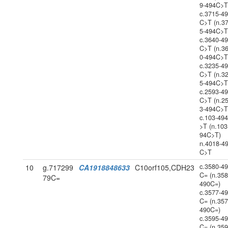
9-494C>T
c.3715-4
C>T (n.3
5-494C>T
c.3640-4
C>T (n.3
0-494C>T
c.3235-4
C>T (n.3
5-494C>T
c.2593-4
C>T (n.2
3-494C>T
c.103-49
>T (n.103
94C>T)
n.4018-4
C>T
c.3580-4
10
g.717299
CA1918848633
C10orf105,CDH23
C= (n.358
79C=
490C=)
c.3577-4
C= (n.357
490C=)
c.3595-4
C= (n.359