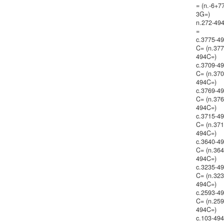
= (n.-6+7
3G=)
n.272-49
=
c.3775-4
C= (n.377
494C=)
c.3709-4
C= (n.370
494C=)
c.3769-4
C= (n.376
494C=)
c.3715-4
C= (n.371
494C=)
c.3640-4
C= (n.364
494C=)
c.3235-4
C= (n.323
494C=)
c.2593-4
C= (n.259
494C=)
c.103-49