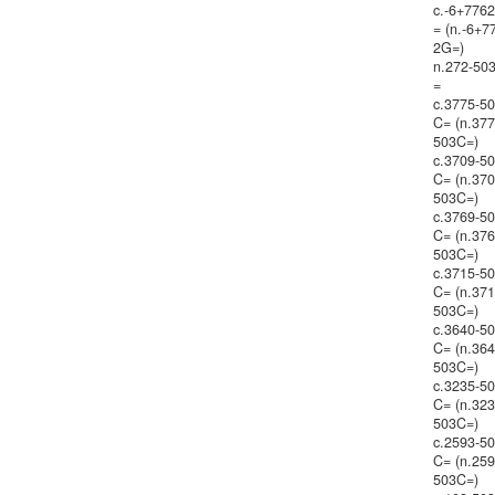
c.-6+776
= (n.-6+7
2G=)
n.272-50
=
c.3775-5
C= (n.377
503C=)
c.3709-5
C= (n.370
503C=)
c.3769-5
C= (n.376
503C=)
c.3715-5
C= (n.371
503C=)
c.3640-5
C= (n.364
503C=)
c.3235-5
C= (n.323
503C=)
c.2593-5
C= (n.259
503C=)