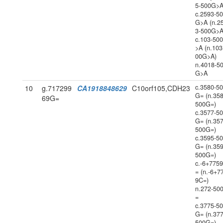
5-500G>A
c.2593-5
G>A (n.2
3-500G>A
c.103-50
>A (n.103
00G>A)
n.4018-5
G>A
c.3580-5
10
g.717299
CA1918848629
C10orf105,CDH23
G= (n.358
69G=
500G=)
c.3577-5
G= (n.357
500G=)
c.3595-5
G= (n.359
500G=)
c.-6+775
= (n.-6+7
9C=)
n.272-50
=
c.3775-5
G= (n.377
500G=)