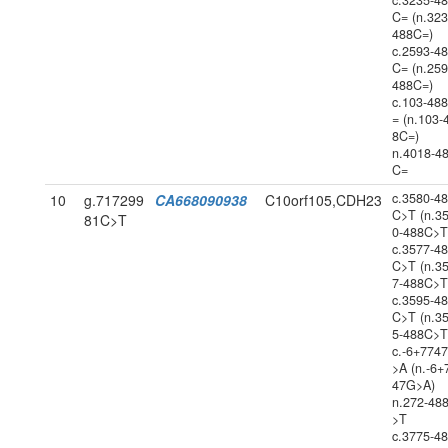
c.3235-4
C= (n.323
488C=)
c.2593-4
C= (n.259
488C=)
c.103-48
= (n.103-
8C=)
n.4018-4
C=
c.3580-4
10
g.717299
CA668090938
C10orf105,CDH23
C>T (n.3
81C>T
0-488C>T
c.3577-4
C>T (n.3
7-488C>T
c.3595-4
C>T (n.3
5-488C>T
c.-6+774
>A (n.-6+
47G>A)
n.272-48
>T
c.3775-4