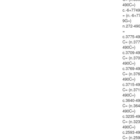
490C=)
c.-6+774
= (n.-6+7
9G=)
n.272-49
=
c.3775-4
C= (n.377
490C=)
c.3709-4
C= (n.370
490C=)
c.3769-4
C= (n.376
490C=)
c.3715-4
C= (n.371
490C=)
c.3640-4
C= (n.364
490C=)
c.3235-4
C= (n.323
490C=)
c.2593-4
C= (n.259