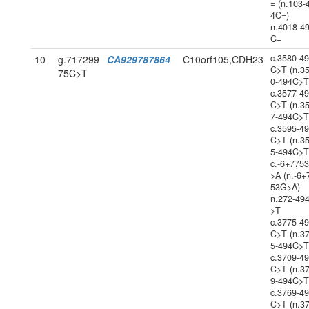
= (n.103-
4C=)
n.4018-4
C=
c.3580-4
10
g.717299
CA929787864
C10orf105,CDH23
C>T (n.3
75C>T
0-494C>T
c.3577-4
C>T (n.3
7-494C>T
c.3595-4
C>T (n.3
5-494C>T
c.-6+775
>A (n.-6+
53G>A)
n.272-49
>T
c.3775-4
C>T (n.3
5-494C>T
c.3709-4
C>T (n.3
9-494C>T
c.3769-4
C>T (n.3