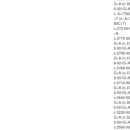
G>A (n.3
5-501G>A
c.-6+776
>T (n.-6+
60C>T)
n.272-50
>A
c.3775-5
G>A (n.3
5-501G>A
c.3709-5
G>A (n.3
9-501G>A
c.3769-5
G>A (n.3
9-501G>A
c.3715-5
G>A (n.3
5-501G>A
c.3640-5
G>A (n.3
0-501G>A
c.3235-5
G>A (n.3
5-501G>A
c.2593-5