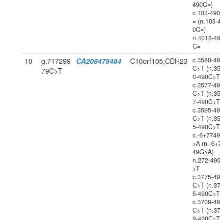
490C=)
c.103-49
= (n.103-
0C=)
n.4018-4
C=
c.3580-4
10
g.717299
CA209479484
C10orf105,CDH23
C>T (n.3
79C>T
0-490C>T
c.3577-4
C>T (n.3
7-490C>T
c.3595-4
C>T (n.3
5-490C>T
c.-6+774
>A (n.-6+
49G>A)
n.272-49
>T
c.3775-4
C>T (n.3
5-490C>T
c.3709-4
C>T (n.3
9-490C>T