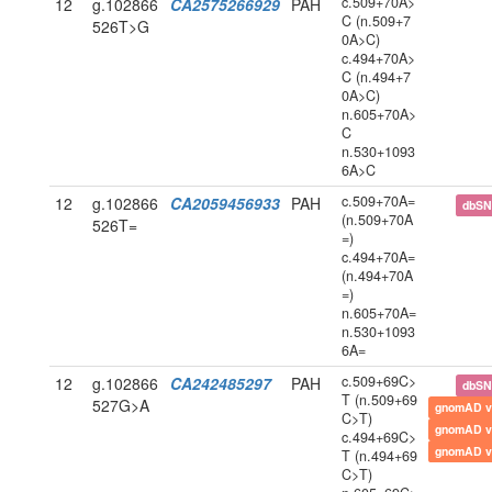
c.509+70A>
12
g.102866
CA2575266929
PAH
C (n.509+7
526T>G
0A>C)
c.494+70A>
C (n.494+7
0A>C)
n.605+70A>
C
n.530+1093
6A>C
c.509+70A=
12
g.102866
CA2059456933
PAH
dbS
(n.509+70A
526T=
=)
c.494+70A=
(n.494+70A
=)
n.605+70A=
n.530+1093
6A=
c.509+69C>
12
g.102866
CA242485297
PAH
dbS
T (n.509+69
527G>A
gnomAD v
C>T)
gnomAD v
c.494+69C>
gnomAD v
T (n.494+69
C>T)