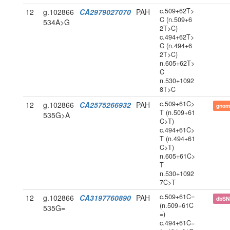
c.509+62T>
12
g.102866
CA2979027070
PAH
C (n.509+6
534A>G
2T>C)
c.494+62T>
C (n.494+6
2T>C)
n.605+62T>
C
n.530+1092
8T>C
c.509+61C>
12
g.102866
CA2575266932
PAH
gnom
T (n.509+61
535G>A
C>T)
c.494+61C>
T (n.494+61
C>T)
n.605+61C>
T
n.530+1092
7C>T
c.509+61C=
12
g.102866
CA3197760890
PAH
dbS
(n.509+61C
535G=
=)
c.494+61C=