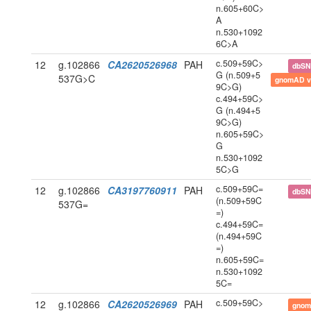
n.605+60C>
A
n.530+1092
6C>A
c.509+59C>
12
g.102866
CA2620526968
PAH
dbS
G (n.509+5
537G>C
gnomAD v
9C>G)
c.494+59C>
G (n.494+5
9C>G)
n.605+59C>
G
n.530+1092
5C>G
c.509+59C=
12
g.102866
CA3197760911
PAH
dbS
(n.509+59C
537G=
=)
c.494+59C=
(n.494+59C
=)
n.605+59C=
n.530+1092
5C=
c.509+59C>
12
g.102866
CA2620526969
PAH
gnom