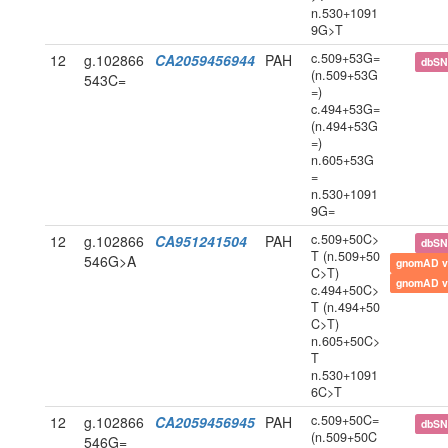
n.530+1091
9G>T
c.509+53G=
12
g.102866
CA2059456944
PAH
dbS
(n.509+53G
543C=
=)
c.494+53G=
(n.494+53G
=)
n.605+53G
=
n.530+1091
9G=
c.509+50C>
12
g.102866
CA951241504
PAH
dbS
T (n.509+50
546G>A
gnomAD v
C>T)
gnomAD v
c.494+50C>
T (n.494+50
C>T)
n.605+50C>
T
n.530+1091
6C>T
c.509+50C=
12
g.102866
CA2059456945
PAH
dbS
(n.509+50C
546G=