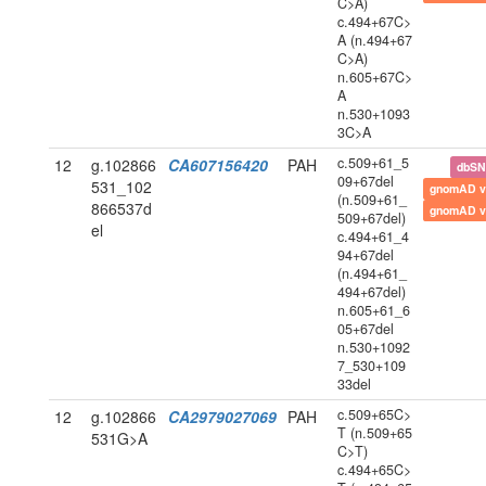
C>A)
c.494+67C>
A (n.494+67
C>A)
n.605+67C>
A
n.530+1093
3C>A
c.509+61_5
12
g.102866
CA607156420
PAH
dbS
09+67del
531_102
gnomAD v
(n.509+61_
866537d
gnomAD v
509+67del)
el
c.494+61_4
94+67del
(n.494+61_
494+67del)
n.605+61_6
05+67del
n.530+1092
7_530+109
33del
c.509+65C>
12
g.102866
CA2979027069
PAH
T (n.509+65
531G>A
C>T)
c.494+65C>